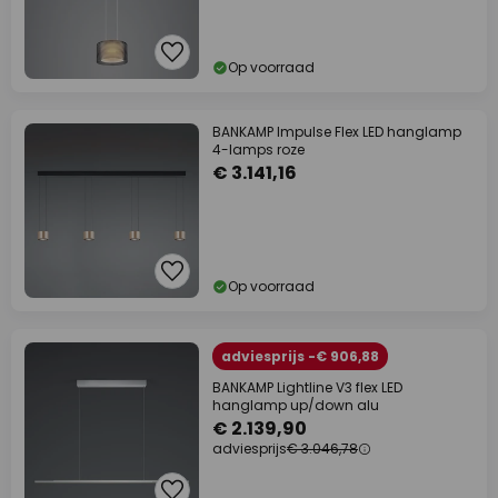
Op voorraad
BANKAMP Impulse Flex LED hanglamp
4-lamps roze
€ 3.141,16
Op voorraad
adviesprijs -€ 906,88
BANKAMP Lightline V3 flex LED
hanglamp up/down alu
€ 2.139,90
adviesprijs
€ 3.046,78