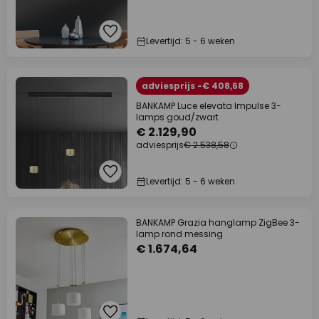
Levertijd: 5 - 6 weken
adviesprijs -€ 408,68
BANKAMP Luce elevata Impulse 3-
lamps goud/zwart
€ 2.129,90
adviesprijs
€ 2.538,58
Levertijd: 5 - 6 weken
BANKAMP Grazia hanglamp ZigBee 3-
lamp rond messing
€ 1.674,64