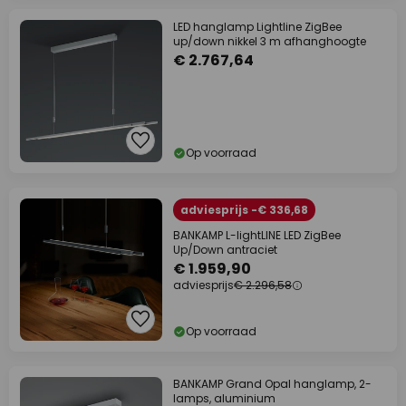
LED hanglamp Lightline ZigBee
up/down nikkel 3 m afhanghoogte
€ 2.767,64
Op voorraad
adviesprijs -€ 336,68
BANKAMP L-lightLINE LED ZigBee
Up/Down antraciet
€ 1.959,90
adviesprijs
€ 2.296,58
Op voorraad
BANKAMP Grand Opal hanglamp, 2-
lamps, aluminium