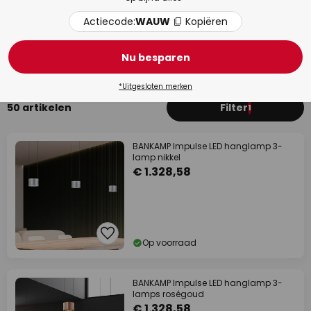
Actiecode:
WAUW
Kopiëren
Eetkamer
Woo
Nu besparen
*Uitgesloten merken
50 artikelen
Filter
1
BANKAMP Impulse LED hanglamp 3-
lamp nikkel
€ 1.328,58
Op voorraad
BANKAMP Impulse LED hanglamp 3-
lamps roségoud
€ 1.328,58