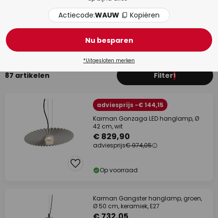
Actiecode:
WAUW
Kopiëren
Eetkamer
Woo
Nu besparen
*Uitgesloten merken
87 artikelen
Filter
1
adviesprijs -€ 144,15
Karman Gonzaga LED hanglamp, Ø
42 cm, wit
€ 829,90
adviesprijs
€ 974,05
Op voorraad
Karman Gangster hanglamp, groen,
Ø 50 cm, keramiek, E27
€ 732,05