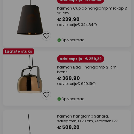
Karman Cupido hanglamp met kap Ø
26 cm
€ 239,90
adviesprijs
€ 344,84
Op voorraad
Laatste stuks
adviesprijs -€ 259,29
Karman Bag - hanglamp, 21 cm,
brons
€ 369,90
adviesprijs
€ 629,19
Op voorraad
Karman hanglamp Sahara,
saliegroen, Ø 23 cm, keramiek E27
€ 508,20