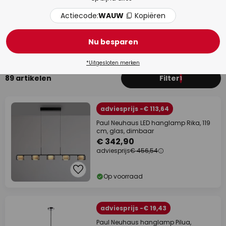
Actiecode:
WAUW
Kopiëren
Eetkamer
Woo
Nu besparen
*Uitgesloten merken
89 artikelen
Filter
1
adviesprijs -€ 113,64
Paul Neuhaus LED hanglamp Rika, 119
cm, glas, dimbaar
€ 342,90
adviesprijs
€ 456,54
Op voorraad
adviesprijs -€ 19,43
Paul Neuhaus hanglamp Pilua,