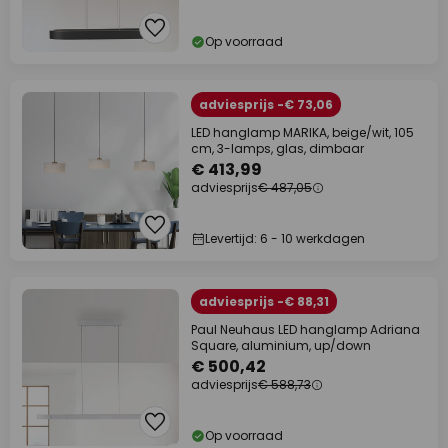
Op voorraad
adviesprijs -€ 73,06
LED hanglamp MARIKA, beige/wit, 105
cm, 3-lamps, glas, dimbaar
€ 413,99
adviesprijs
€ 487,05
Levertijd: 6 - 10 werkdagen
adviesprijs -€ 88,31
Paul Neuhaus LED hanglamp Adriana
Square, aluminium, up/down
€ 500,42
adviesprijs
€ 588,73
Op voorraad