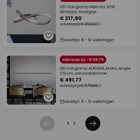
LED-hanglamp Melinda, 30W,
dimbaar, staalgrijs
€ 217,90
adviesprijs
€ 299,90
Levertijd: 6 - 10 werkdagen
adviesprijs -€ 86,79
LED hanglamp ADRIANA, brons, lengte
179 cm, aanraakdimmer
€ 491,77
adviesprijs
€ 578,56
Levertijd: 6 - 10 werkdagen
Pagina
1
2
Vorige
Volgende