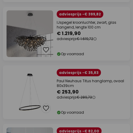
adviesprijs -€ 399,82
IJspegel kroonluchter, zwart, glas
hangend, lengte 100 cm
€ 1.219,90
adviesprijs
€ 1.619,72
Op voorraad
adviesprijs -€ 35,83
Paul Neuhaus Titus hanglamp, ovaal
80x39cm
€ 253,90
adviesprijs
€ 289,73
Op voorraad
adviesprijs -€ 82,00