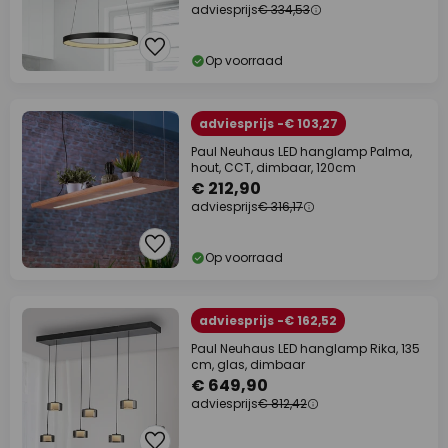
adviesprijs
€ 334,53
Op voorraad
adviesprijs -€ 103,27
Paul Neuhaus LED hanglamp Palma,
hout, CCT, dimbaar, 120cm
€ 212,90
adviesprijs
€ 316,17
Op voorraad
adviesprijs -€ 162,52
Paul Neuhaus LED hanglamp Rika, 135
cm, glas, dimbaar
€ 649,90
adviesprijs
€ 812,42