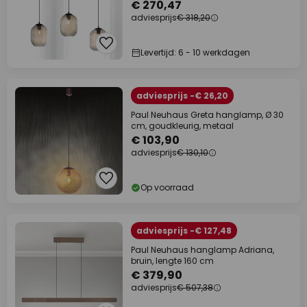
€ 270,47
adviesprijs
€ 318,20
Levertijd: 6 - 10 werkdagen
adviesprijs -€ 26,20
Paul Neuhaus Greta hanglamp, Ø 30
cm, goudkleurig, metaal
€ 103,90
adviesprijs
€ 130,10
Op voorraad
adviesprijs -€ 127,48
Paul Neuhaus hanglamp Adriana,
bruin, lengte 160 cm
€ 379,90
adviesprijs
€ 507,38