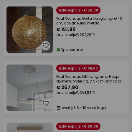
adviesprijs -€ 50,39
Paul Neuhaus Greta hanglamp, Ø 40
cm, goudkleurig, metaal
€ 151,90
adviesprijs
€ 202,29
Op voorraad
adviesprijs -€ 66,63
Paul Neuhaus LED hanglamp Hoop,
aluminiumkleurig, Ø 57cm, dimbaar
€ 267,90
adviesprijs
€ 334,53
Levertijd: 6 - 10 werkdagen
adviesprijs -€ 60,85