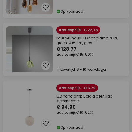
Op voorraad
adviesprijs -€ 22,73
Paul Neuhaus LED hanglamp Zula,
groen, Ø 15 cm, glas
€ 128,77
adviesprijs
€ 151,50
Levertijd: 6 - 10 werkdagen
adviesprijs -€ 6,72
LED hanglamp Bolo glazen kap
sterrenhemel
€ 94,90
adviesprijs
€ 101,62
Op voorraad