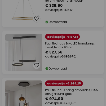
80 cm, messing, dimbaar
€ 335,90
adviesprijs
€ 434,12
Op voorraad
adviesprijs -€ 57,81
Paul Neuhaus Esko LED hanglamp,
zwart, lengte 90 cm
€ 327,56
adviesprijs
€ 385,37
Op voorraad
adviesprijs -€ 244,25
Paul Neuhaus hanglamp Irides, Ø 55
cm, gekleurd, glas
€ 974,90
adviesprijs
€ 1.219,15