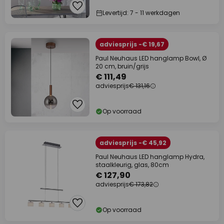
Levertijd: 7 - 11 werkdagen
adviesprijs -€ 19,67
Paul Neuhaus LED hanglamp Bowl, Ø
20 cm, bruin/grijs
€ 111,49
adviesprijs
€ 131,16
Op voorraad
adviesprijs -€ 45,92
Paul Neuhaus LED hanglamp Hydra,
staalkleurig, glas, 80cm
€ 127,90
adviesprijs
€ 173,82
Op voorraad