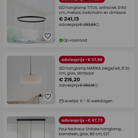
LED hanglamp TITUS, antraciet, Ø 60
cm, metaal, Switchdim en dimbaar
€ 241,13
adviesprijs
€ 283,68
Op voorraad
adviesprijs -€ 37,98
LED hanglamp MARIKA, beige/wit, Ø 20
cm, glas, dimbaar
€ 215,20
adviesprijs
€ 253,18
Levertijd: 6 - 10 werkdagen
adviesprijs -€ 47,73
Paul Neuhaus Shitake hanglamp,
barnsteen, glas, 86 cm, E27