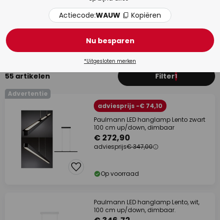
Actiecode:
WAUW
Kopiëren
Eetkamer
Woo
Nu besparen
*Uitgesloten merken
55 artikelen
Filter
1
Advertentie
adviesprijs -€ 74,10
Paulmann LED hanglamp Lento zwart
100 cm up/down, dimbaar
€ 272,90
adviesprijs
€ 347,00
Op voorraad
Paulmann LED hanglamp Lento, wit,
100 cm up/down, dimbaar.