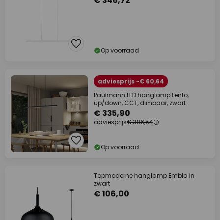
€ 346,72
Op voorraad
adviesprijs -€ 60,64
Paulmann LED hanglamp Lento,
up/down, CCT, dimbaar, zwart
€ 335,90
adviesprijs
€ 396,54
Op voorraad
Topmoderne hanglamp Embla in
zwart
€ 106,00