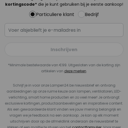
kortingscode*
die je kunt gebruiken bij je eerste aankoop!
Particuliere klant
Bedrijf
Inschrijven
*Minimale bestelwaarde van €99. Uitgesloten van de korting zijn
artikelen van
deze merken
.
Schrijf je in voor onze Lampen24.be nieuwsbrief en ontvang
aanbiedingen op onze ruime keuze aan lampen, ventilatoren, LED-
verlichting, smart home producten en zo veel meer! Je ontvangt
exclusieve kortingen, productaanbevelingen en inspiratieve content.
Als een gewaardeerde klant vinden we jouw mening belangrijk en
vragen we je feedback na een aankoop. Je kan op elk moment
uitschrijven door op de afmeldlink onderaan de nieuwsbrief te
klikken of een mailtje te sturen via het
contactformulier
. Voor meer