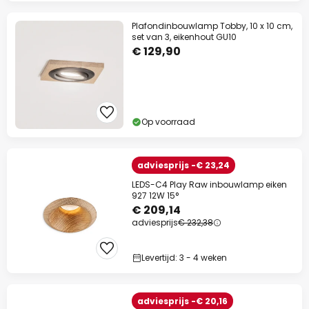
Plafondinbouwlamp Tobby, 10 x 10 cm,
set van 3, eikenhout GU10
€ 129,90
Op voorraad
adviesprijs -€ 23,24
LEDS-C4 Play Raw inbouwlamp eiken
927 12W 15°
€ 209,14
adviesprijs
€ 232,38
Levertijd: 3 - 4 weken
adviesprijs -€ 20,16