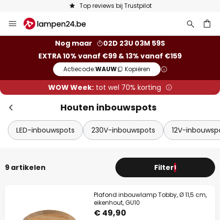
Top reviews bij Trustpilot
Ga
naar
de
ken
Nog maar
02D 23U 03M 59S
inhoud
EXTRA 10% vanaf €99 & 13% vanaf €159
Actiecode:
WAUW
Kopiëren
WOW Week:
tot wel 70% korting
Houten inbouwspots
LED-inbouwspots
230V-inbouwspots
12V-inbouwsp
9 artikelen
Filter
1
Plafond inbouwlamp Tobby, Ø 11,5 cm,
eikenhout, GU10
€ 49,90