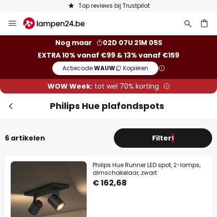
Top reviews bij Trustpilot
Ga
naar
de
ken
Nog maar
02D 07U 21M 05S
inhoud
EXTRA 10% vanaf €99 & 13% vanaf €159
Actiecode:
WAUW
Kopiëren
WOW Week:
tot wel 70% korting
Philips Hue plafondspots
6 artikelen
Filter
1
Philips Hue Runner LED spot, 2-lamps,
dimschakelaar, zwart
€ 162,68