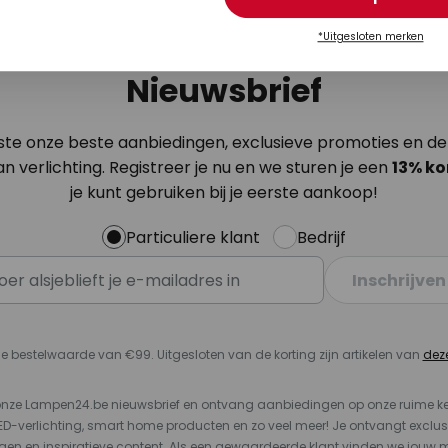
*Uitgesloten merken
Nieuwsbrief
ste onze beste aanbiedingen, exclusieve promoties en de
n verlichting. Registreer je nu en we sturen je een
13%
ko
je kunt gebruiken bij je eerste aankoop!
Particuliere klant
Bedrijf
Inschrijven
e bestelwaarde van €99. Uitgesloten van de korting zijn artikelen van
dez
or onze Lampen24.be nieuwsbrief en ontvang aanbiedingen op onze ruime 
LED-verlichting, smart home producten en zo veel meer! Je ontvangt exclus
en en inspiratieve content. Als een gewaardeerde klant vinden we jouw m