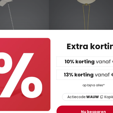
Extra korti
10% korting
vanaf
13% korting
vanaf 
58
€ 1.812,58
ook 2.0 LED
BANKAMP Lady LED uplighter
op bijna alles*
ZigBee, alu
vloerlamp, ZigBee, messing
 11 - 16 werkdagen
Levertijd: 3 - 4 weken
Actiecode:
WAUW
Kopi
Nu besparen