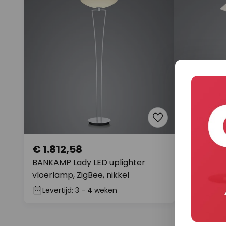
€ 1.812,58
€ 1.691,
BANKAMP Lady LED uplighter
BANKAMP B
vloerlamp, ZigBee, nikkel
vloerlamp, 
Levertijd: 3 - 4 weken
Levertijd: