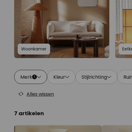
Woonkamer
Eet
Merk
Kleur
Stijlrichting
Rui
1
Alles wissen
7 artikelen