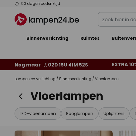
Ga
50 dagen bedenktijd
naar
Zoek
de
hier
inhoud
in
Binnenverlichting
Ruimtes
de
Buitenverl
webwinkel
EXTRA 10
Nog maar
02D 15U 41M 51S
Lampen en verlichting
Binnenverlichting
Vloerlampen
Vloerlampen
LED-vloerlampen
Booglampen
Uplighters