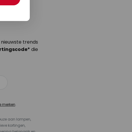
 nieuwste trends
rtingscode*
die
e merken
.
keuze aan lampen,
ieve kortingen,
ening belangrijk en