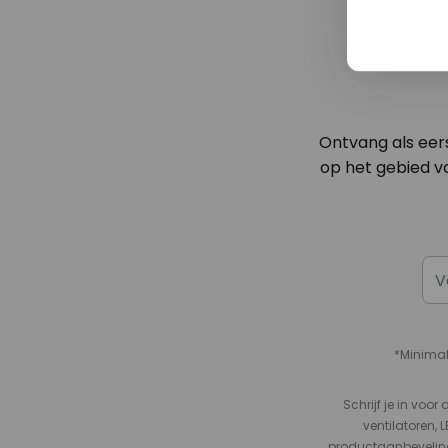
Ontvang als eer
op het gebied va
*Minimal
Schrijf je in vo
ventilatoren, 
productaanbeveling