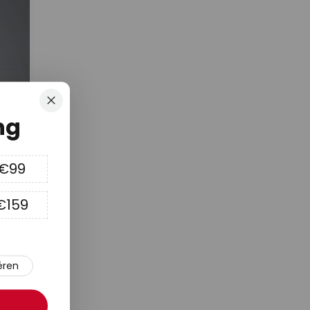
Sluiten
ng
 €99
€159
ëren