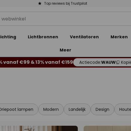
Top reviews bij Trustpilot
ichting
Lichtbronnen
Ventilatoren
Merken
Meer
% vanaf €99 & 13% vanaf €159
Actiecode:
WAUW
Kopi
Driepoot lampen
Modern
Landelijk
Design
Hout