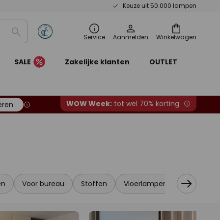
Keuze uit 50.000 lampen
Zoeken
Service
Aanmelden
Winkelwagen
SALE
Zakelijke klanten
OUTLET
WOW Week:
tot wel 70% korting
ëren
en
Voor bureau
Stoffen
Vloerlampen met leeslamp