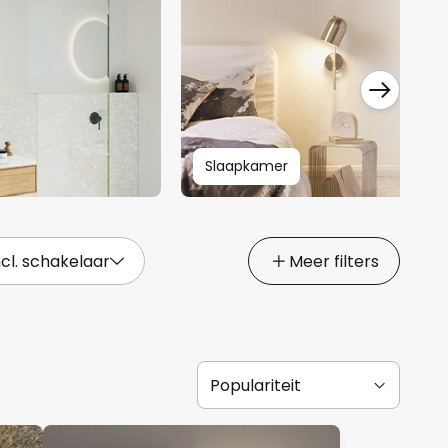
Slaapkamer
ncl. schakelaar
Meer filters