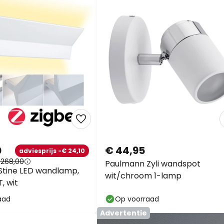
0
€ 44,95
adviesprijs -€ 24,10
 268,00
Paulmann Zyli wandspot
Stine LED wandlamp,
wit/chroom 1-lamp
, wit
aad
Op voorraad
Advertentie