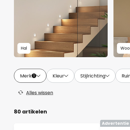
Hal
Woo
Merk
Kleur
Stijlrichting
Rui
1
Alles wissen
80 artikelen
Advertentie