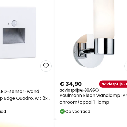
€ 34,90
adviesprijs -
adviesprijs
€ 38,95
LED-sensor-wand
Paulmann Eleon wandlamp IP
 Edge Quadro, wit 8x8
chroom/opaal 1-lamp
aad
Op voorraad