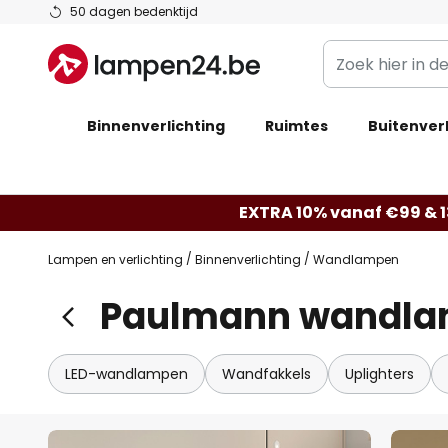
Ga
50 dagen bedenktijd
naar
Zoek
de
hier
inhoud
in
Binnenverlichting
Ruimtes
de
Buitenverl
webwinkel
EXTRA 10% vanaf €99 & 
Lampen en verlichting
Binnenverlichting
Wandlampen
Paulmann wandl
LED-wandlampen
Wandfakkels
Uplighters