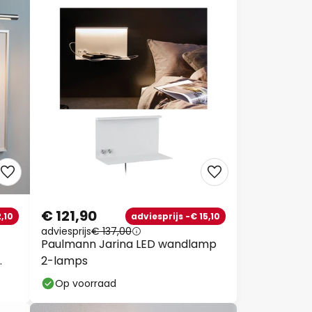
€ 121,90
,10
adviesprijs -€ 15,10
adviesprijs
€ 137,00
Paulmann Jarina LED wandlamp
2-lamps
Op voorraad