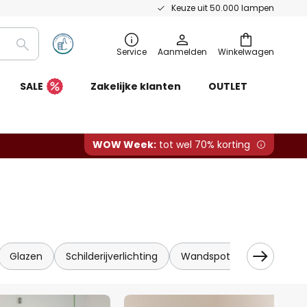
Keuze uit 50.000 lampen
Zoeken
Service
Aanmelden
Winkelwagen
SALE
Zakelijke klanten
OUTLET
WOW Week:
tot wel 70% korting
Glazen
Schilderijverlichting
Wandspots
Wandlampe