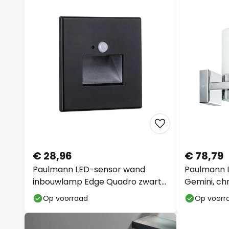
€ 28,96
€ 78,79
Paulmann LED-sensor wand
Paulmann 
inbouwlamp Edge Quadro zwart
Gemini, ch
8 cm
dimbaar, I
Op voorraad
Op voorr