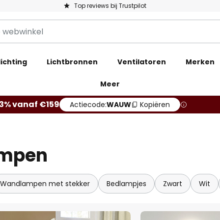
Top reviews bij Trustpilot
ichting
Lichtbronnen
Ventilatoren
Merken
Meer
13% vanaf €159
Actiecode:
WAUW
Kopiëren
ampen
Wandlampen met stekker
Bedlampjes
Zwart
Wit