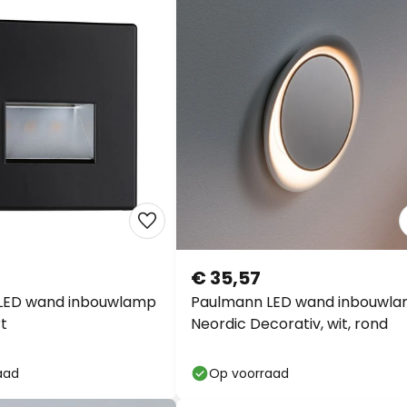
€ 35,57
LED wand inbouwlamp
Paulmann LED wand inbouwl
t
Neordic Decorativ, wit, rond
aad
Op voorraad