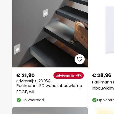
€ 21,90
€ 28,96
adviesprijs -8%
adviesprijs
€ 23,95
Paulmann 
Paulmann LED wand inbouwlamp
inbouwlamp
EDGE, wit
cm
Op voorraad
Op voorr