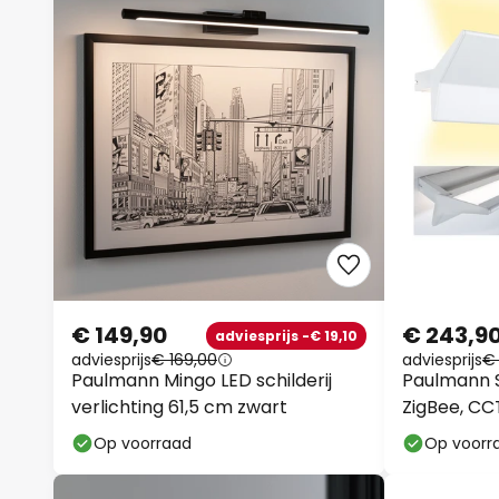
€ 149,90
€ 243,9
adviesprijs -€ 19,10
adviesprijs
€ 169,00
adviesprijs
€
Paulmann Mingo LED schilderij
Paulmann 
verlichting 61,5 cm zwart
ZigBee, CCT
Op voorraad
Op voorr