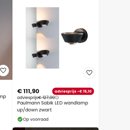
€ 111,90
adviesprijs -€ 15,10
amp
adviesprijs
€ 127,00
Paulmann Sabik LED wandlamp
up/down zwart
Op voorraad