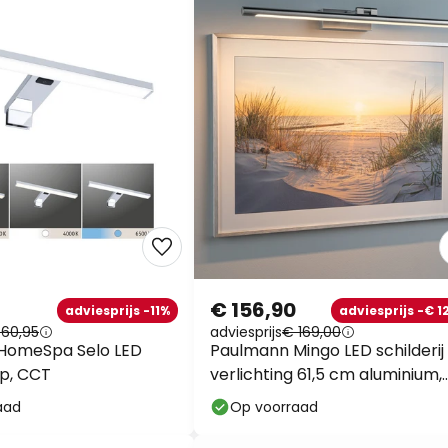
€ 156,90
adviesprijs -11%
adviesprijs -€ 12
 60,95
adviesprijs
€ 169,00
HomeSpa Selo LED
Paulmann Mingo LED schilderij
p, CCT
verlichting 61,5 cm aluminium,
berken.
aad
Op voorraad