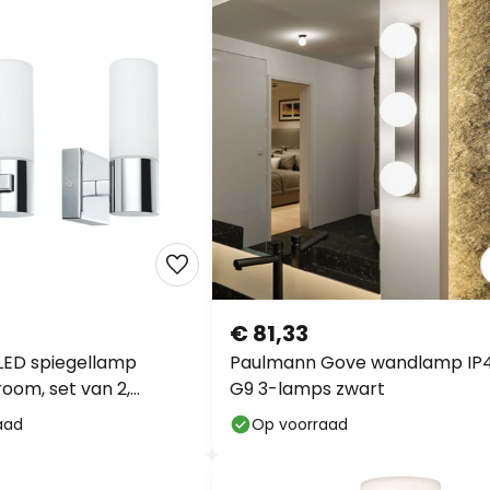
€ 81,33
LED spiegellamp
Paulmann Gove wandlamp IP
room, set van 2,
G9 3-lamps zwart
P44
aad
Op voorraad