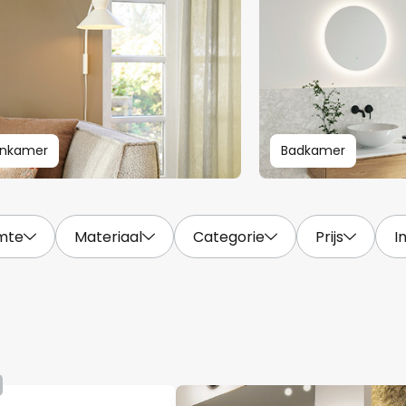
nkamer
Badkamer
mte
Materiaal
Categorie
Prijs
I