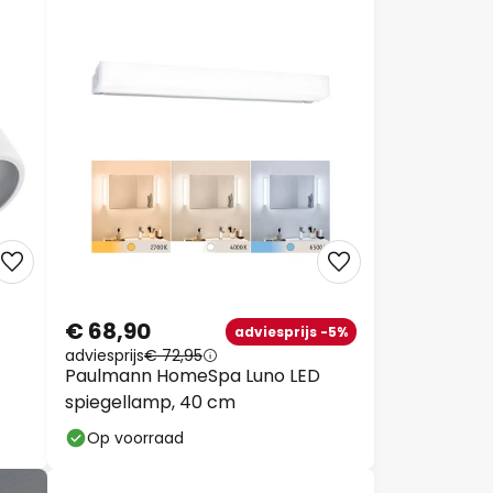
€ 68,90
adviesprijs -5%
adviesprijs
€ 72,95
Paulmann HomeSpa Luno LED
spiegellamp, 40 cm
Op voorraad