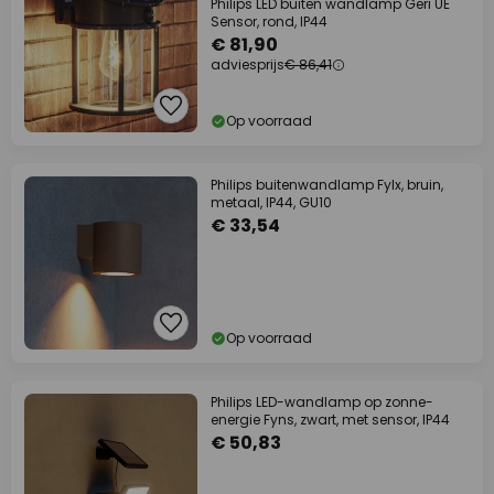
Philips LED buiten wandlamp Geri UE
Sensor, rond, IP44
€ 81,90
adviesprijs
€ 86,41
Op voorraad
Philips buitenwandlamp Fylx, bruin,
metaal, IP44, GU10
€ 33,54
Op voorraad
Philips LED-wandlamp op zonne-
energie Fyns, zwart, met sensor, IP44
€ 50,83