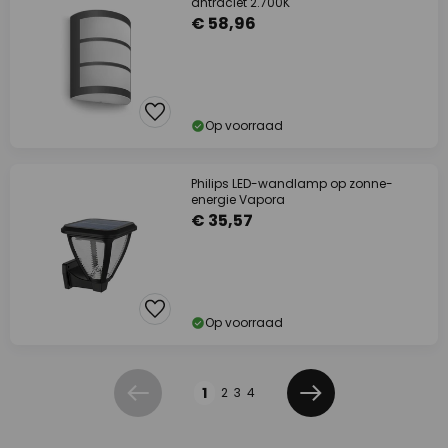
antraciet 2.700K
€ 58,96
Op voorraad
Philips LED-wandlamp op zonne-
energie Vapora
€ 35,57
Op voorraad
Pagina
1
2
3
4
Vorige
Volgende