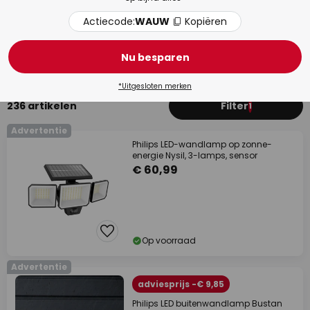
Actiecode:
WAUW
Kopiëren
Terrasverlichting
Tuin
Nu besparen
*Uitgesloten merken
236 artikelen
Filter
1
Advertentie
Philips LED-wandlamp op zonne-
energie Nysil, 3-lamps, sensor
€ 60,99
Op voorraad
Advertentie
adviesprijs -€ 9,85
Philips LED buitenwandlamp Bustan