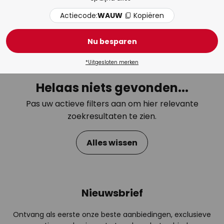
Actiecode:
WAUW
Kopiëren
Terrasverlichting
Tuin
Nu besparen
*Uitgesloten merken
Helaas niets gevonden...
Pas uw actieve filters aan om hier relevante
zoekresultaten te zien.
Alles wissen
Nieuwsbrief
Ontvang als eerste onze beste aanbiedingen, exclusieve