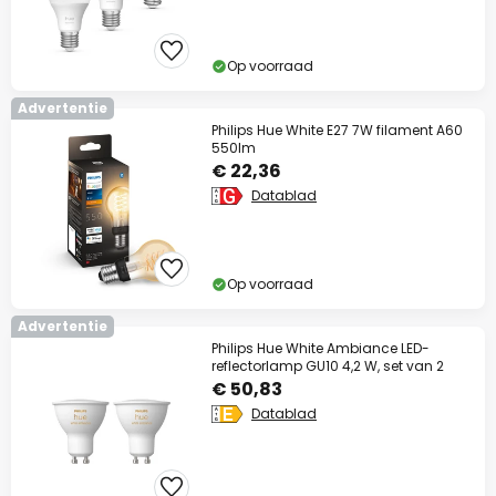
Slui
Op voorraad
Advertentie
Philips Hue White E27 7W filament A60
550lm
€ 22,36
Datablad
Op voorraad
Advertentie
Philips Hue White Ambiance LED-
Extra korting
reflectorlamp GU10 4,2 W, set van 2
€ 50,83
10% korting
vanaf €99
Datablad
13% korting
vanaf €159