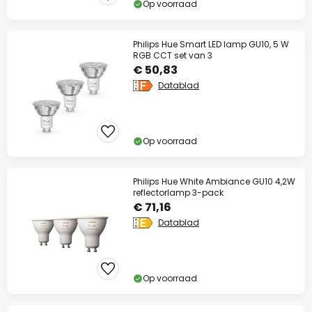
Op voorraad
op bijna alles*
Actiecode:
WAUW
Kopiëren
Philips Hue Smart LED lamp GU10, 5 W
RGB CCT set van 3
Nu besparen
€ 50,83
Datablad
*Uitgesloten merken
Op voorraad
Philips Hue White Ambiance GU10 4,2W
reflectorlamp 3-pack
€ 71,16
Datablad
Op voorraad