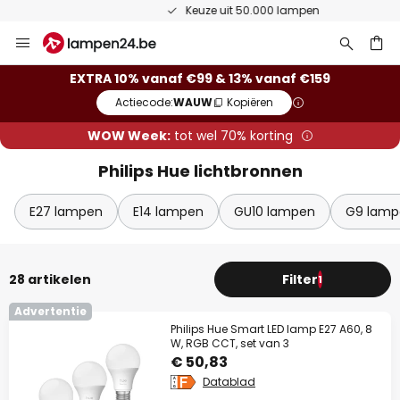
Keuze uit 50.000 lampen
Ga
naar
de
ken
EXTRA 10% vanaf €99 & 13% vanaf €159
inhoud
Actiecode:
WAUW
Kopiëren
WOW Week:
tot wel 70% korting
Philips Hue lichtbronnen
E27 lampen
E14 lampen
GU10 lampen
G9 lamp
28 artikelen
Filter
1
Advertentie
Philips Hue Smart LED lamp E27 A60, 8
W, RGB CCT, set van 3
€ 50,83
Datablad