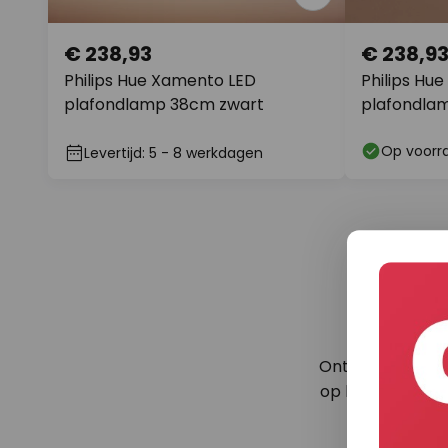
€ 238,93
€ 238,9
Philips Hue Xamento LED
Philips Hu
plafondlamp 38cm zwart
plafondla
Op voorr
Levertijd: 5 - 8 werkdagen
Ontvang als eer
op het gebied va