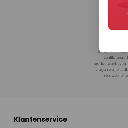
*Minimal
Schrijf je in vo
ventilatoren, 
productaanbeveling
vragen we je feed
nieuwsbrief te
Klantenservice