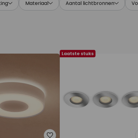
ting
Materiaal
Aantal lichtbronnen
V
Laatste stuks