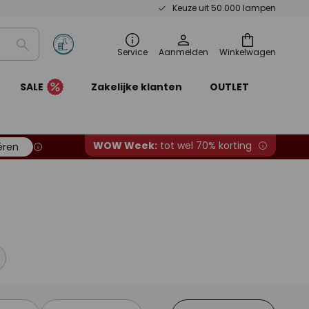
Keuze uit 50.000 lampen
Zoeken
Service
Aanmelden
Winkelwagen
SALE
Zakelijke klanten
OUTLET
WOW Week:
tot wel 70% korting
ëren