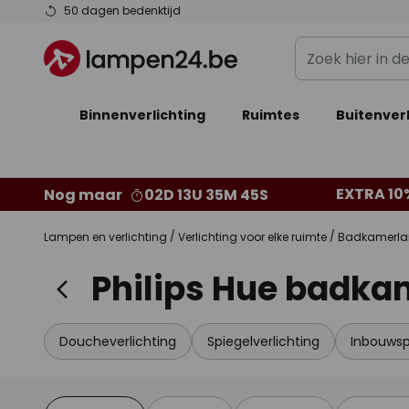
Ga
50 dagen bedenktijd
naar
Zoek
de
hier
inhoud
in
Binnenverlichting
Ruimtes
de
Buitenverl
webwinkel
EXTRA 10
Nog maar
02D 13U 35M 45S
Lampen en verlichting
Verlichting voor elke ruimte
Badkamerl
Philips Hue badk
Doucheverlichting
Spiegelverlichting
Inbouwsp