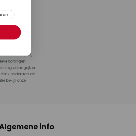
ëren
e merken
.
keuze aan lampen,
ieve kortingen,
ening belangrijk en
ldlink onderaan de
tie bekijk onze
Algemene info