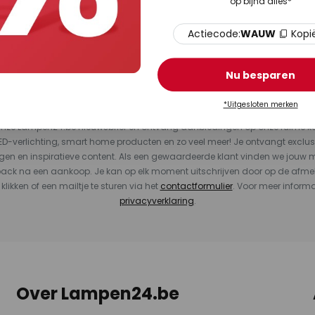
op bijna alles*
Particuliere klant
Bedrijf
Actiecode:
WAUW
Kopi
Inschrijven
Nu besparen
e bestelwaarde van €99. Uitgesloten van de korting zijn artikelen van
dez
*Uitgesloten merken
or onze Lampen24.be nieuwsbrief en ontvang aanbiedingen op onze ruime 
LED-verlichting, smart home producten en zo veel meer! Je ontvangt exclus
en en inspiratieve content. Als een gewaardeerde klant vinden we jouw m
back na een aankoop. Je kan op elk moment uitschrijven door op de afme
 klikken of een mailtje te sturen via het
contactformulier
. Voor meer informa
privacyverklaring
.
Over Lampen24.be