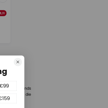
,11
Sluiten
ng
 €99
 nieuwste trends
rtingscode*
die
€159