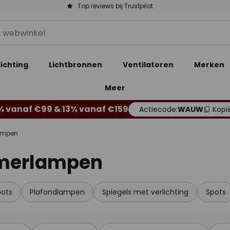
Top reviews bij Trustpilot
ichting
Lichtbronnen
Ventilatoren
Merken
Meer
% vanaf €99 & 13% vanaf €159
Actiecode:
WAUW
Kopi
ampen
amerlampen
ots
Plafondlampen
Spiegels met verlichting
Spots