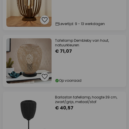
Levertijd: 9 - 13 werkdagen
Tafellamp Dembleby van hout,
natuurkleuren
€ 71,07
Op voorraad
Barlaston tafellamp, hoogte 39 cm,
zwart/grijs, metaal/stof
€ 40,57