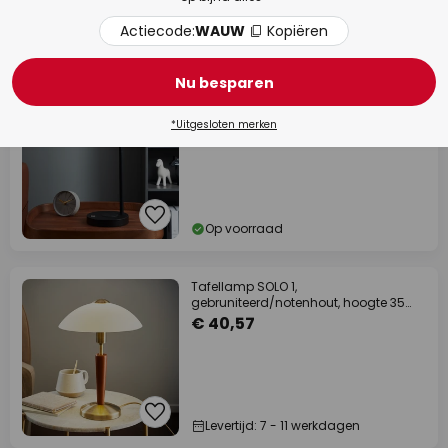
Actiecode:
WAUW
Kopiëren
Op voorraad
Nu besparen
EGLO Veradal-QI LED tafellamp met
touchdimmer
€ 91,41
*Uitgesloten merken
Op voorraad
Tafellamp SOLO 1,
gebruniteerd/notenhout, hoogte 35
cm metaal/glas dimbaar
€ 40,57
Levertijd: 7 - 11 werkdagen