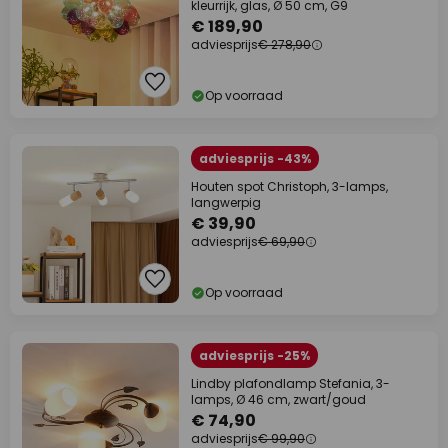
kleurrijk, glas, Ø 50 cm, G9
€ 189,90
adviesprijs
€ 278,90
Op voorraad
adviesprijs -43%
Houten spot Christoph, 3-lamps,
langwerpig
€ 39,90
adviesprijs
€ 69,90
Op voorraad
adviesprijs -25%
Lindby plafondlamp Stefania, 3-
lamps, Ø 46 cm, zwart/goud
€ 74,90
adviesprijs
€ 99,90