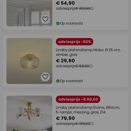
€ 54,90
adviesprijs
€ 109,90
Op voorraad
adviesprijs -50%
Lindby plafondlamp Hildur, Ø 25 cm,
amber, glas
€ 29,90
adviesprijs
€ 59,90
Op voorraad
adviesprijs -€ 60,00
Lindby plafondlamp Elaina, Ø50cm,
5-lamps, messing, glas, E14
€ 79,90
adviesprijs
€ 139,90