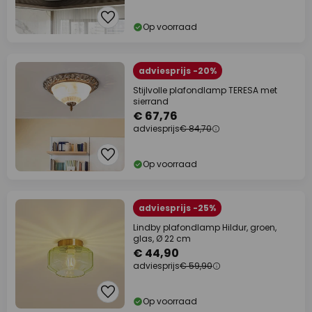
Op voorraad
adviesprijs -20%
Stijlvolle plafondlamp TERESA met
sierrand
€ 67,76
adviesprijs
€ 84,70
Op voorraad
adviesprijs -25%
Lindby plafondlamp Hildur, groen,
glas, Ø 22 cm
€ 44,90
adviesprijs
€ 59,90
Op voorraad