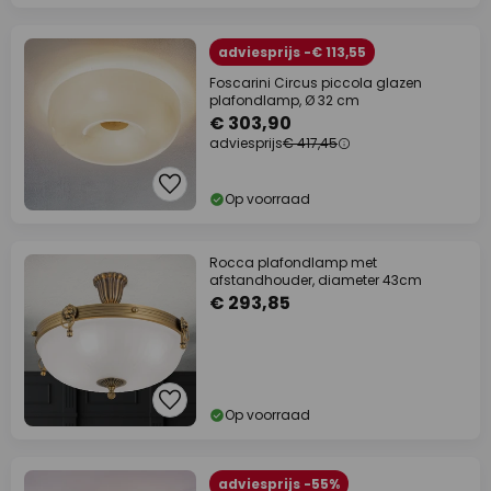
adviesprijs -€ 113,55
Foscarini Circus piccola glazen
plafondlamp, Ø 32 cm
€ 303,90
adviesprijs
€ 417,45
Op voorraad
Rocca plafondlamp met
afstandhouder, diameter 43cm
€ 293,85
Op voorraad
adviesprijs -55%