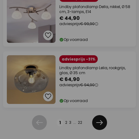
Lindby plafondlamp Della, nikkel, Ø 58
cm, 3-lamps, E14
€ 44,90
adviesprijs
€ 99,90
Op voorraad
adviesprijs -31%
Lindby plafondlamp Lelia, rookgrijs,
glas, Ø 35 cm
€ 64,90
adviesprijs
€ 94,90
Op voorraad
Pagina
1
2
3
...
22
Vorige
Volgende