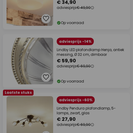
€ 34,90
adviesprijs
€ 49,90
Op voorraad
adviesprijs -14%
Lindby LED plafondlamp Henja, antiek
messing, Ø 32 cm, dimbaar
€ 59,90
adviesprijs
€ 69,90
Op voorraad
Laatste stuks
adviesprijs -60%
Lindby Pendura plafondlamp, 5-
lamps, zwart, glas
€ 27,90
adviesprijs
€ 69,90