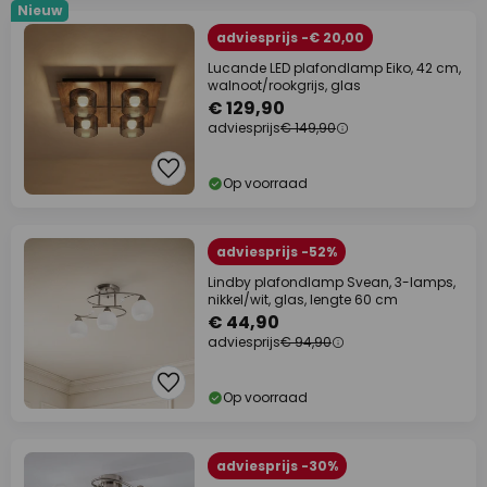
Nieuw
adviesprijs -€ 20,00
Lucande LED plafondlamp Eiko, 42 cm,
walnoot/rookgrijs, glas
€ 129,90
adviesprijs
€ 149,90
Op voorraad
adviesprijs -52%
Lindby plafondlamp Svean, 3-lamps,
nikkel/wit, glas, lengte 60 cm
€ 44,90
adviesprijs
€ 94,90
Op voorraad
adviesprijs -30%