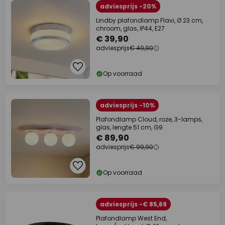
adviesprijs -20%
Lindby plafondlamp Flavi, Ø 23 cm,
chroom, glas, IP44, E27
€ 39,90
adviesprijs
€ 49,90
Op voorraad
adviesprijs -10%
Plafondlamp Cloud, roze, 3-lamps,
glas, lengte 51 cm, G9
€ 89,90
adviesprijs
€ 99,90
Op voorraad
adviesprijs -€ 85,69
Plafondlamp West End,