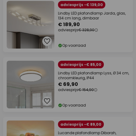
adviesprijs -€ 139,00
Lindby LED plafondlamp Jarda, glas,
134 cm lang, dimbaar
€ 189,90
adviesprijs
€ 328,90
Op voorraad
adviesprijs -€ 85,00
Lindby LED plafondlamp Lyss, Ø 34 cm,
chroomkleurig, IP44
€ 69,90
adviesprijs
€ 154,90
Op voorraad
adviesprijs -€ 89,00
Lucande plafondlamp Diborah,