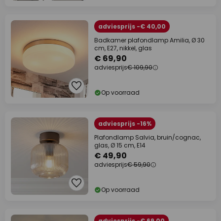
adviesprijs -€ 40,00
Badkamer plafondlamp Amilia, Ø 30
cm, E27, nikkel, glas
€ 69,90
adviesprijs
€ 109,90
Op voorraad
adviesprijs -16%
Plafondlamp Salvia, bruin/cognac,
glas, Ø 15 cm, E14
€ 49,90
adviesprijs
€ 59,90
Op voorraad
adviesprijs -€ 69,00