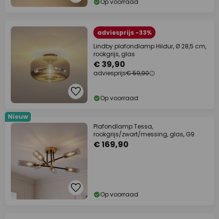
Op voorraad
adviesprijs -33%
Lindby plafondlamp Hildur, Ø 28,5 cm,
rookgrijs, glas
€ 39,90
adviesprijs
€ 59,90
Op voorraad
Nieuw
Plafondlamp Tessa,
rookgrijs/zwart/messing, glas, G9
€ 169,90
Op voorraad