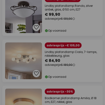
Lindby plafondlamp Rando, zilver
antiek, glas, Ø 50 cm, E27
€ 99,90
adviesprijs
€ 139,90
Op voorraad
adviesprijs -€ 105,00
Lindby plafondlamp Ciala, 7-lamps,
nikkelkleurig, glas
€ 84,90
adviesprijs
€ 189,90
Op voorraad
adviesprijs -30%
Badkamer plafondlamp Amilia, Ø 18
cm, E27, nikkel, glas