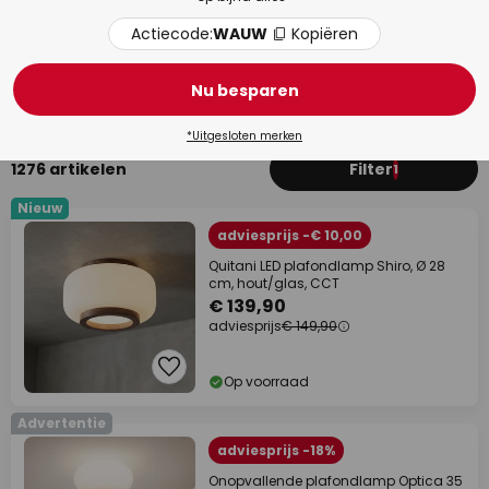
Actiecode:
WAUW
Kopiëren
Woonkamer
Keu
Nu besparen
*Uitgesloten merken
1276 artikelen
Filter
1
Nieuw
adviesprijs -€ 10,00
Quitani LED plafondlamp Shiro, Ø 28
cm, hout/glas, CCT
€ 139,90
adviesprijs
€ 149,90
Op voorraad
Advertentie
adviesprijs -18%
Onopvallende plafondlamp Optica 35