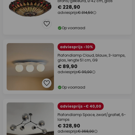
brons/gekleurd, Ø 42 cm, glas
€ 228,90
adviesprijs
€ 314,59
Op voorraad
adviesprijs -10%
Plafondlamp Cloud, blauw, 3-lamps,
glas, lengte 51 cm, G9
€ 89,90
adviesprijs
€ 99,90
Op voorraad
adviesprijs -€ 40,00
Plafondlamp Space, zwart/grafiet, 6-
lamps
€ 328,90
adviesprijs
€ 368,90