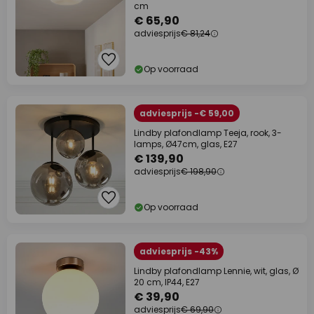
cm
€ 65,90
adviesprijs
€ 81,24
Op voorraad
adviesprijs -€ 59,00
Lindby plafondlamp Teeja, rook, 3-
lamps, Ø47cm, glas, E27
€ 139,90
adviesprijs
€ 198,90
Op voorraad
adviesprijs -43%
Lindby plafondlamp Lennie, wit, glas, Ø
20 cm, IP44, E27
€ 39,90
adviesprijs
€ 69,90