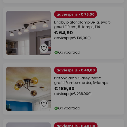
adviesprijs -€ 75,00
Lindby plafondlamp Della, zwart-
goud, 110 cm, 5-lamps, E14
€ 64,90
adviesprijs
€ 139,90
Op voorraad
adviesprijs -€ 49,00
Plafondlamp Glassy, zwart,
grafiet/amber/helder, 6-lamps.
€ 189,90
adviesprijs
€ 238,90
Op voorraad
adviesprijs -€ 40,00