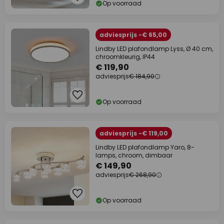
Op voorraad
adviesprijs -€ 65,00
Lindby LED plafondlamp Lyss, Ø 40 cm,
chroomkleurig, IP44
€ 119,90
adviesprijs
€ 184,90
Op voorraad
adviesprijs -€ 119,00
Lindby LED plafondlamp Yaro, 8-
lamps, chroom, dimbaar
€ 149,90
adviesprijs
€ 268,90
Op voorraad