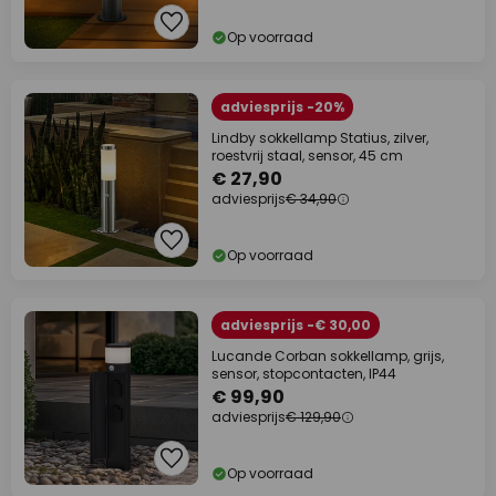
Op voorraad
adviesprijs -20%
Lindby sokkellamp Statius, zilver,
roestvrij staal, sensor, 45 cm
€ 27,90
adviesprijs
€ 34,90
Op voorraad
adviesprijs -€ 30,00
Lucande Corban sokkellamp, grijs,
sensor, stopcontacten, IP44
€ 99,90
adviesprijs
€ 129,90
Op voorraad