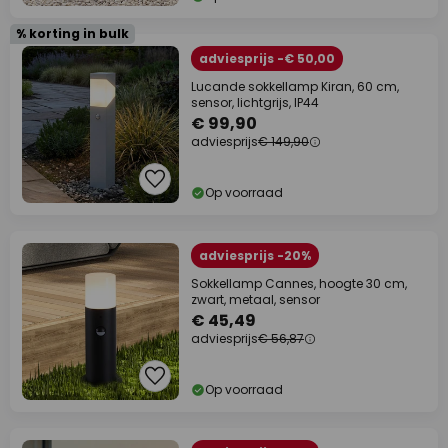
% korting in bulk
adviesprijs -€ 50,00
Lucande sokkellamp Kiran, 60 cm,
sensor, lichtgrijs, IP44
€ 99,90
adviesprijs
€ 149,90
Op voorraad
adviesprijs -20%
Sokkellamp Cannes, hoogte 30 cm,
zwart, metaal, sensor
€ 45,49
adviesprijs
€ 56,87
Op voorraad