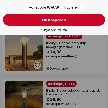
€ 44,90
Actiecode:
WAUW
Kopiëren
adviesprijs
€ 59,90
Nu besparen
Op voorraad
% korting in bulk
*Uitgesloten merken
adviesprijs -€ 75,00
Lindby LED sokkellamp Antje,
bewegingsmelder, IP44
€ 74,90
adviesprijs
€ 149,90
Op voorraad
adviesprijs -25%
Lindby Statius sokkellamp, antraciet,
ijzer, sensor, 45 cm
€ 29,90
adviesprijs
€ 39,90