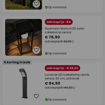
Op voorraad
adviesprijs -8%
Paulmann Marisol LED solar-
sokkellamp sensor
€ 76,90
adviesprijs
€ 83,95
Op voorraad
% korting in bulk
adviesprijs -€ 65,00
Lucande LED sokkellamp Lennik,
sensor, 60 cm, antraciet
€ 84,90
adviesprijs
€ 149,90
Op voorraad