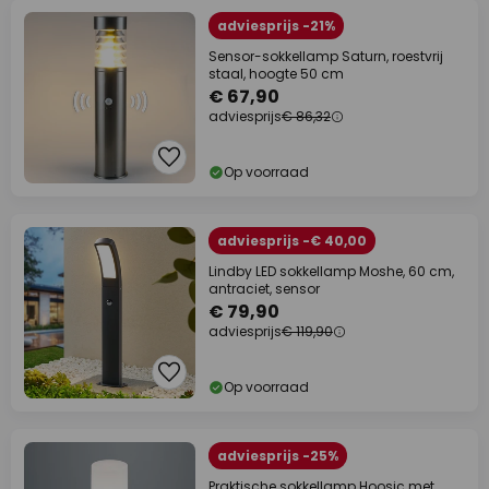
adviesprijs -21%
Sensor-sokkellamp Saturn, roestvrij
staal, hoogte 50 cm
€ 67,90
adviesprijs
€ 86,32
Op voorraad
adviesprijs -€ 40,00
Lindby LED sokkellamp Moshe, 60 cm,
antraciet, sensor
€ 79,90
adviesprijs
€ 119,90
Op voorraad
adviesprijs -25%
Praktische sokkellamp Hoosic met