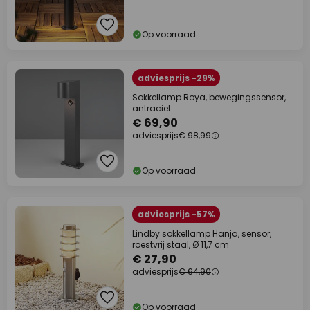
Op voorraad
adviesprijs -29%
Sokkellamp Roya, bewegingssensor,
antraciet
€ 69,90
adviesprijs
€ 98,99
Op voorraad
adviesprijs -57%
Lindby sokkellamp Hanja, sensor,
roestvrij staal, Ø 11,7 cm
€ 27,90
adviesprijs
€ 64,90
Op voorraad