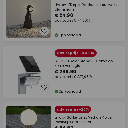
Lindby LED spot Raide, sensor, zwart,
aluminium
€ 24,90
adviesprijs
€ 74,90
Op voorraad
adviesprijs -€ 48,16
STEINEL XSolar Stand LED lamp op
zonne-energie
€ 288,90
adviesprijs
€ 337,06
Op voorraad
adviesprijs -23%
Lindby Sokkellamp Vedran, 45 cm,
roestvrij staal, sensor
€ 64,90