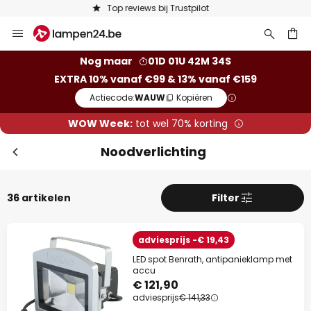
Keuze uit 50.000 lampen
Ga
Slui
naar
de
ken
Nog maar
01D 01U 42M 33S
inhoud
EXTRA 10% vanaf €99 & 13% vanaf €159
Actiecode:
WAUW
Kopiëren
WOW Week:
tot wel 70% korting
Noodverlichting
36 artikelen
Filter
Extra korting
adviesprijs -€ 19,43
10% korting
vanaf €99
LED spot Benrath, antipanieklamp met
accu
13% korting
vanaf €159
€ 121,90
adviesprijs
€ 141,33
op bijna alles*