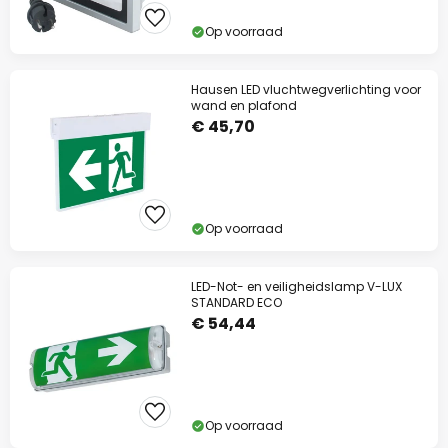
Actiecode:
WAUW
Kopiëren
Op voorraad
Nu besparen
Hausen LED vluchtwegverlichting voor
wand en plafond
€ 45,70
*Uitgesloten merken
Op voorraad
LED-Not- en veiligheidslamp V-LUX
STANDARD ECO
€ 54,44
Op voorraad