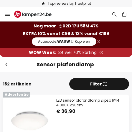
Keuze uit 50.000 lampen
Ga
naar
de
ken
Nog maar
02D 17U 58M 45S
inhoud
EXTRA 10% vanaf €99 & 13% vanaf €159
Actiecode:
WAUW
Kopiëren
WOW Week:
tot wel 70% korting
Sensor plafondlamp
182 artikelen
Filter
Advertentie
LED sensor plafondlamp Elipso IP44
4.000K Ø28cm
€ 36,90