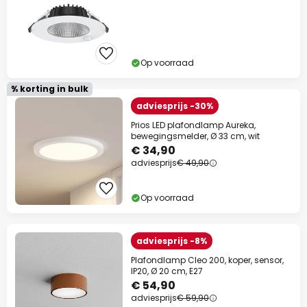
Op voorraad
% korting in bulk
adviesprijs -30%
Prios LED plafondlamp Aureka,
bewegingsmelder, Ø 33 cm, wit
€ 34,90
adviesprijs
€ 49,90
Op voorraad
adviesprijs -8%
Plafondlamp Cleo 200, koper, sensor,
IP20, Ø 20 cm, E27
€ 54,90
adviesprijs
€ 59,90