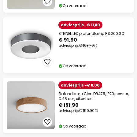
Op voorraad
adviesprijs -€ 11,80
STEINEL LED plafondlamp RS 200 SC
€ 91,90
adviesprijs
€ 103,70
Op voorraad
adviesprijs -€ 8,00
Plafondlamp Cleo DR475, IP20, sensor,
Ø 48 cm, eikenhout
€ 151,90
adviesprijs
€ 159,90
Op voorraad