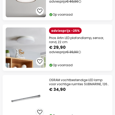
adviesprijs
€ 69,90
Op voorraad
adviesprijs -25%
Prios Artin LED plafondlamp, sensor,
rond, 22 cm
€ 29,90
adviesprijs
€ 39,90
Op voorraad
OSRAM vochtbestendige LED lamp
voor vochtige ruimtes SUBMARINE, 126
cm grijs
€ 34,90