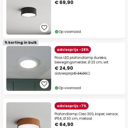
€ 69,90
Op voorraad
% korting in bulk
adviesprijs -28%
Prios LED plafondlamp Aureka,
bewegingsmelder, Ø 23 cm, wit
€ 24,90
adviesprijs
€ 34,90
Op voorraad
adviesprijs -7%
Plafondlamp Cleo 300, koper, sensor,
IP54, Ø 30 cm, metaal
€ 64,90