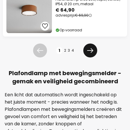
IP54, Ø 20 cm, metaal
€ 64,90
adviesprijs
€ 69,90
Op voorraad
Pagina
1
2
3
4
Vorige
Volgende
Plafondlamp met bewegingsmelder -
gemak en veiligheid gecombineerd
Een licht dat automatisch wordt ingeschakeld op
het juiste moment - precies wanneer het nodig is.
Plafondlampen met bewegingsmelders creëren dit
gevoel van comfort en veiligheid bij het betreden
van de kamer, zonder knoppen of