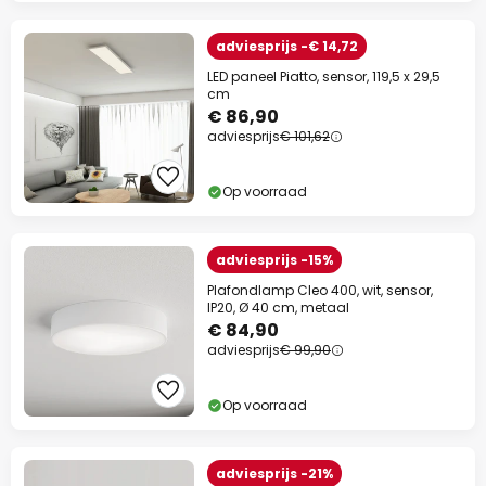
adviesprijs -€ 14,72
LED paneel Piatto, sensor, 119,5 x 29,5
cm
€ 86,90
adviesprijs
€ 101,62
Op voorraad
adviesprijs -15%
Plafondlamp Cleo 400, wit, sensor,
IP20, Ø 40 cm, metaal
€ 84,90
adviesprijs
€ 99,90
Op voorraad
adviesprijs -21%