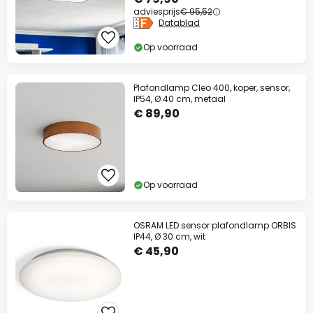
adviesprijs
€ 95,52
Datablad
Op voorraad
Plafondlamp Cleo 400, koper, sensor,
IP54, Ø 40 cm, metaal
€ 89,90
Op voorraad
OSRAM LED sensor plafondlamp ORBIS
IP44, Ø 30 cm, wit
€ 45,90