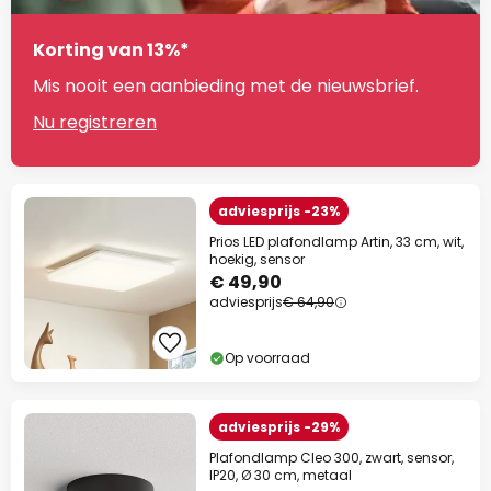
Korting van 13%*
Mis nooit een aanbieding met de nieuwsbrief.
Nu registreren
adviesprijs -23%
Prios LED plafondlamp Artin, 33 cm, wit,
hoekig, sensor
€ 49,90
adviesprijs
€ 64,90
Op voorraad
adviesprijs -29%
Plafondlamp Cleo 300, zwart, sensor,
IP20, Ø 30 cm, metaal