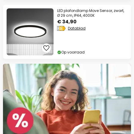
Extra korting
LED plafondlamp Move Sensor, zwart,
Ø 29 cm, IP44, 4000K
10% korting
vanaf €99
€ 34,90
Datablad
13% korting
vanaf €159
op bijna alles*
Op voorraad
Actiecode:
WAUW
Kopiëren
Nu besparen
*Uitgesloten merken