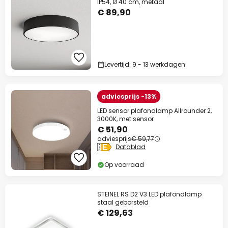
IP54, Ø 40 cm, metaal
€ 89,90
Levertijd: 9 - 13 werkdagen
adviesprijs -13%
LED sensor plafondlamp Allrounder 2,
3000K, met sensor
€ 51,90
adviesprijs
€ 59,77
Datablad
Op voorraad
STEINEL RS D2 V3 LED plafondlamp
staal geborsteld
€ 129,63