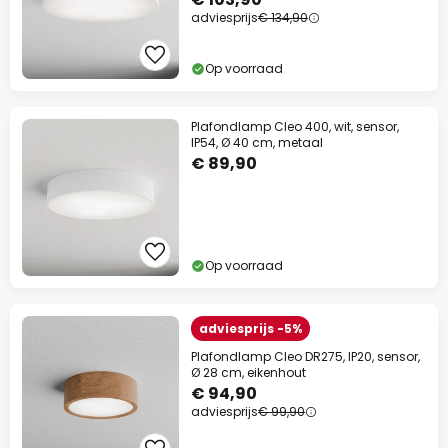
adviesprijs
€ 134,90
Op voorraad
Plafondlamp Cleo 400, wit, sensor,
IP54, Ø 40 cm, metaal
€ 89,90
Op voorraad
adviesprijs -5%
Plafondlamp Cleo DR275, IP20, sensor,
Ø 28 cm, eikenhout
€ 94,90
adviesprijs
€ 99,90