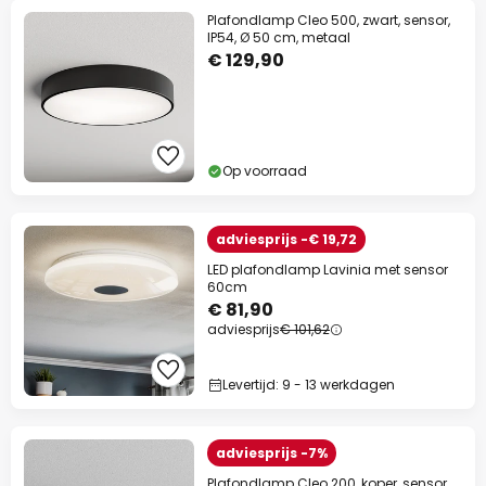
Plafondlamp Cleo 500, zwart, sensor,
IP54, Ø 50 cm, metaal
€ 129,90
Op voorraad
adviesprijs -€ 19,72
LED plafondlamp Lavinia met sensor
60cm
€ 81,90
adviesprijs
€ 101,62
Levertijd: 9 - 13 werkdagen
adviesprijs -7%
Plafondlamp Cleo 200, koper, sensor,