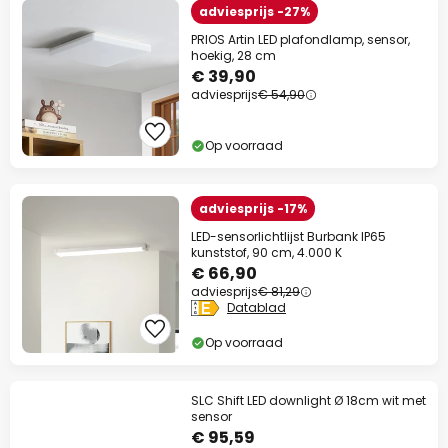
adviesprijs -27%
PRIOS Artin LED plafondlamp, sensor,
hoekig, 28 cm
€ 39,90
adviesprijs
€ 54,90
Op voorraad
adviesprijs -17%
LED-sensorlichtlijst Burbank IP65
kunststof, 90 cm, 4.000 K
€ 66,90
adviesprijs
€ 81,29
Datablad
Op voorraad
SLC Shift LED downlight Ø 18cm wit met
sensor
€ 95,59