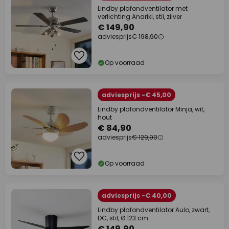
Lindby plafondventilator met
verlichting Anariki, stil, zilver
€ 149,90
adviesprijs
€ 198,90
Op voorraad
adviesprijs -€ 45,00
Lindby plafondventilator Minja, wit,
hout
€ 84,90
adviesprijs
€ 129,90
Op voorraad
adviesprijs -€ 40,00
Lindby plafondventilator Aulo, zwart,
DC, stil, Ø 123 cm
€ 149,90