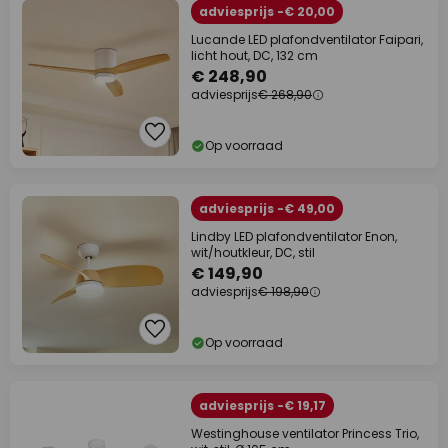
adviesprijs -€ 20,00
Lucande LED plafondventilator Faipari,
licht hout, DC, 132 cm
€ 248,90
adviesprijs
€ 268,90
Op voorraad
adviesprijs -€ 49,00
Lindby LED plafondventilator Enon,
wit/houtkleur, DC, stil
€ 149,90
adviesprijs
€ 198,90
Op voorraad
adviesprijs -€ 19,17
Westinghouse ventilator Princess Trio,