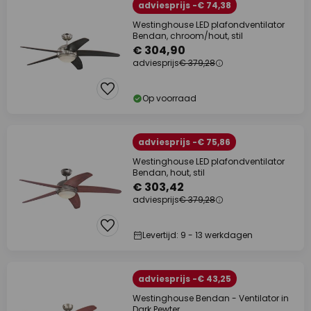
adviesprijs -€ 74,38
Westinghouse LED plafondventilator
Bendan, chroom/hout, stil
€ 304,90
adviesprijs
€ 379,28
Op voorraad
adviesprijs -€ 75,86
Westinghouse LED plafondventilator
Bendan, hout, stil
€ 303,42
adviesprijs
€ 379,28
Levertijd: 9 - 13 werkdagen
adviesprijs -€ 43,25
Westinghouse Bendan - Ventilator in
Dark Pewter