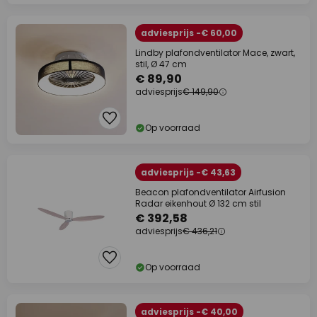
adviesprijs -€ 60,00
Lindby plafondventilator Mace, zwart,
stil, Ø 47 cm
€ 89,90
adviesprijs
€ 149,90
Op voorraad
adviesprijs -€ 43,63
Beacon plafondventilator Airfusion
Radar eikenhout Ø 132 cm stil
€ 392,58
adviesprijs
€ 436,21
Op voorraad
adviesprijs -€ 40,00