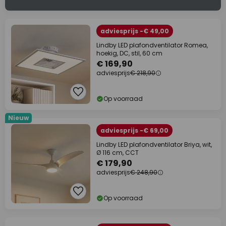
adviesprijs -€ 49,00
Lindby LED plafondventilator Romea,
hoekig, DC, stil, 60 cm
€ 169,90
adviesprijs
€ 218,90
Op voorraad
Nieuw
adviesprijs -€ 69,00
Lindby LED plafondventilator Briya, wit,
Ø 116 cm, CCT
€ 179,90
adviesprijs
€ 248,90
Op voorraad