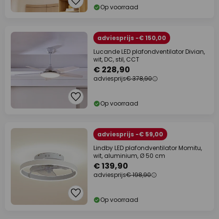
Op voorraad
adviesprijs -€ 150,00
Lucande LED plafondventilator Divian,
wit, DC, stil, CCT
€ 228,90
adviesprijs
€ 378,90
Op voorraad
adviesprijs -€ 59,00
Lindby LED plafondventilator Momitu,
wit, aluminium, Ø 50 cm
€ 139,90
adviesprijs
€ 198,90
Op voorraad