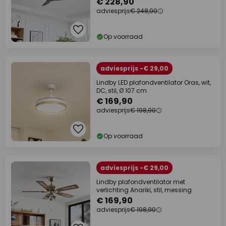
€ 228,90
adviesprijs
€ 248,90
Op voorraad
adviesprijs -€ 29,00
Lindby LED plafondventilator Oras, wit,
DC, stil, Ø 107 cm
€ 169,90
adviesprijs
€ 198,90
Op voorraad
adviesprijs -€ 29,00
Lindby plafondventilator met
verlichting Anariki, stil, messing
€ 169,90
adviesprijs
€ 198,90