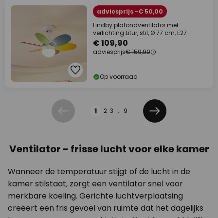
adviesprijs -€ 50,00
Lindby plafondventilator met
verlichting Litur, stil, Ø 77 cm, E27
€ 109,90
adviesprijs
€ 159,90
Op voorraad
Pagina
1
2
3
...
9
Vorige
Volgende
Ventilator - frisse lucht voor elke kamer
Wanneer de temperatuur stijgt of de lucht in de
kamer stilstaat, zorgt een ventilator snel voor
merkbare koeling. Gerichte luchtverplaatsing
creëert een fris gevoel van ruimte dat het dagelijks