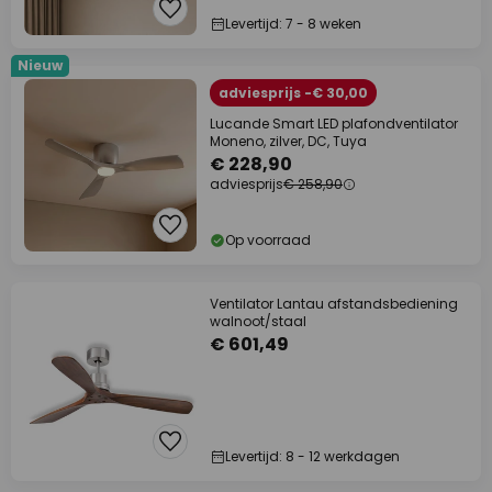
Levertijd: 7 - 8 weken
Nieuw
adviesprijs -€ 30,00
Lucande Smart LED plafondventilator
Moneno, zilver, DC, Tuya
€ 228,90
adviesprijs
€ 258,90
Op voorraad
Ventilator Lantau afstandsbediening
walnoot/staal
€ 601,49
Levertijd: 8 - 12 werkdagen