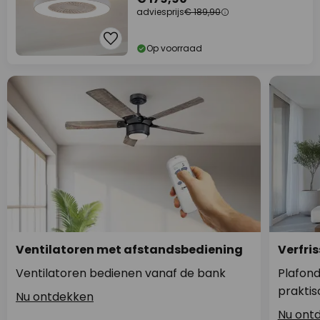
adviesprijs
€ 189,90
Op voorraad
Ventilatoren met afstandsbediening
Verfris
Ventilatoren bedienen vanaf de bank
Plafond
praktis
Nu ontdekken
Nu ont