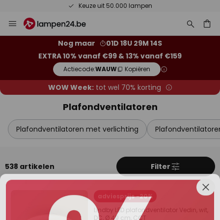
Keuze uit 50.000 lampen
Ga
Slui
naar
de
ken
Nog maar
01D 18U 29M 13S
inhoud
EXTRA 10% vanaf €99 & 13% vanaf €159
Actiecode:
WAUW
Kopiëren
WOW Week:
tot wel 70% korting
Plafondventilatoren
Plafondventilatoren met verlichting
Plafondventilatore
Extra korting
538 artikelen
Filter
10% korting
vanaf €99
adviesprijs -20%
13% korting
vanaf €159
Lindby LED plafondventilator Vedin, wit,
DC, Ø 49 cm, CCT
op bijna alles*