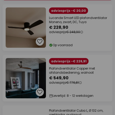
adviesprijs -€ 20,00
Lucande Smart LED plafondventilator
Moneno, zwart, DC, Tuya
€ 228,90
adviesprijs
€ 248,90
Op voorraad
adviesprijs -€ 226,91
Plafondventilator Copper met
afstandsbediening, walnoot
€ 549,90
adviesprijs
€ 776,81
Levertijd: 8 - 12 werkdagen
Plafondventilator Cuba L, Ø 132 cm,
vierbladig, oudgoud