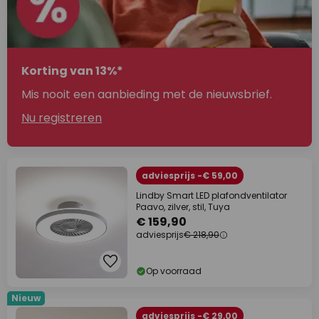
Korting van 13%*
Mis nooit een aanbieding met de nieuwsbrief.
Nu registreren
adviesprijs -€ 59,00
Lindby Smart LED plafondventilator
Paavo, zilver, stil, Tuya
€ 159,90
adviesprijs
€ 218,90
Op voorraad
Nieuw
adviesprijs -€ 29,00