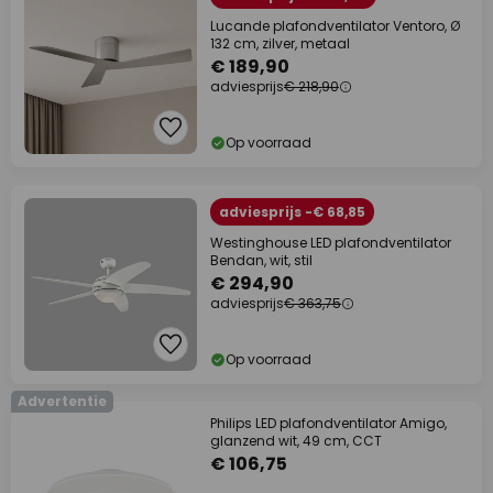
Lucande plafondventilator Ventoro, Ø
132 cm, zilver, metaal
€ 189,90
adviesprijs
€ 218,90
Op voorraad
adviesprijs -€ 68,85
Westinghouse LED plafondventilator
Bendan, wit, stil
€ 294,90
adviesprijs
€ 363,75
Op voorraad
Advertentie
Philips LED plafondventilator Amigo,
glanzend wit, 49 cm, CCT
€ 106,75