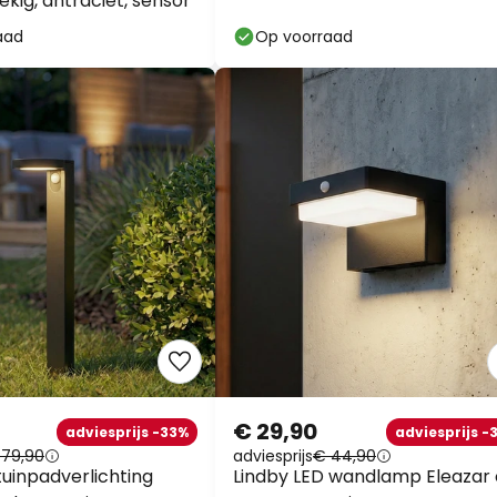
aad
Op voorraad
€ 29,90
adviesprijs -33%
adviesprijs -3
79,90
adviesprijs
€ 44,90
uinpadverlichting
Lindby LED wandlamp Eleazar 