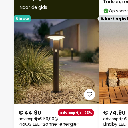
Tarlson, ro
Naar de gids
Op voorr
Nieuw
% korting in 
€ 44,90
€ 74,90
adviesprijs -25%
adviesprijs
€ 59,90
adviesprijs
€ 
PRIOS LED-zonne-energie-
Lindby LED 