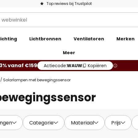
Top reviews bij Trustpilot
ichting
Lichtbronnen
Ventilatoren
Merken
Meer
3% vanaf €159
Actiecode:
WAUW
Kopiëren
Solarlampen met bewegingssensor
bewegingssensor
ingen
Categorie
Materiaal
Prijs