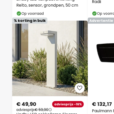
Relto, sensor, grondpen, 50 cm
Op voorraad
Op voorr
% korting in bulk
Advertentie
€ 49,90
€ 132,17
adviesprijs -16%
adviesprijs
€ 59,90
Paulmann F
Lindby LED sokkellamp Eleazar,
buitenwand