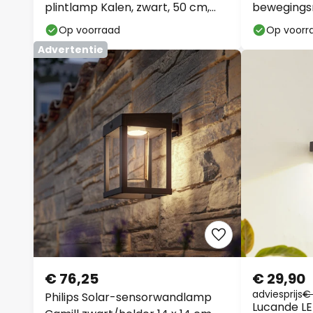
plintlamp Kalen, zwart, 50 cm,
bewegingsm
sensor
Op voorraad
Op voorr
Advertentie
€ 76,25
€ 29,90
adviesprijs
€ 
Philips Solar-sensorwandlamp
Lucande L
Camill zwart/helder 14 x 14 cm