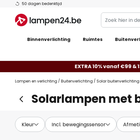
Ga
50 dagen bedenktijd
naar
Zoek
de
hier
inhoud
in
Binnenverlichting
Ruimtes
de
Buitenverl
webwinkel
EXTRA 10% vanaf €99 & 1
Lampen en verlichting
Buitenverlichting
Solar buitenverlichting
Solarlampen met 
Kleur
Incl. bewegingssensor
Afmet