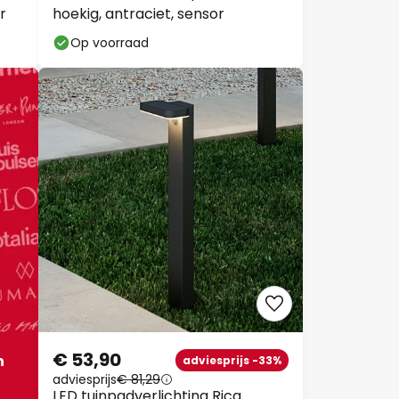
r
hoekig, antraciet, sensor
Op voorraad
ëren
€ 53,90
adviesprijs -33%
adviesprijs
€ 81,29
LED tuinpadverlichting Rica