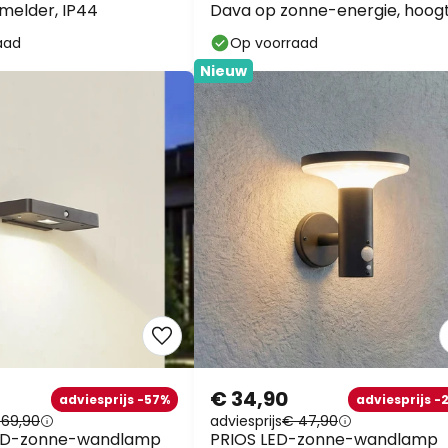
elder, IP44
Dava op zonne-energie, hoogt
5 cm, sensor
aad
Op voorraad
Nieuw
Extra korti
10% korting
vanaf
€ 34,90
adviesprijs -57%
adviesprijs -2
69,90
adviesprijs
€ 47,90
13% korting
vanaf 
ED-zonne-wandlamp
PRIOS LED-zonne-wandlamp