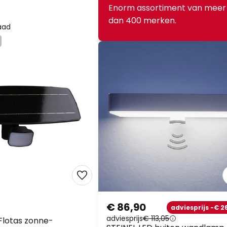
Enorm assortiment van meer
dan 400 merken.
aad
€ 86,90
adviesprijs -€ 26,
adviesprijs
€ 113,05
lotas zonne-
STEINEL LED buiten wandlamp
lamp, antraciet,