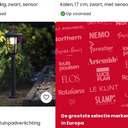
ig, zwart, sensor
Kalen, 17 cm, zwart, met senso
op bijna alles*
aad
Op voorraad
Actiecode:
WAUW
Kopi
Nu besparen
*Uitgesloten merken
De grootste selectie merken
 tuinpadverlichting
in Europa