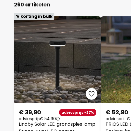
260 artikelen
% korting in bulk
€ 39,90
€ 52,90
adviesprijs -27%
adviesprijs
€ 54,90
adviesprijs
€ 
Lindby Solar LED grondspies lamp
PRIOS LED t
Brinca, zwart, PC, sensor
Tarlson, ho