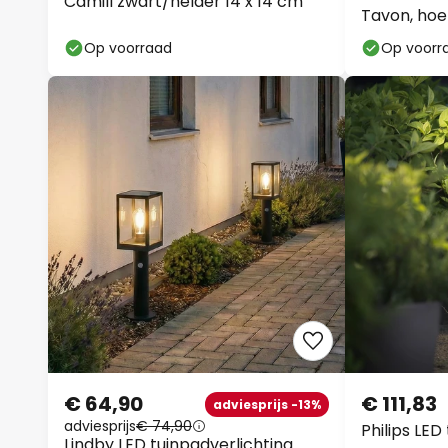
Tavon, hoek
Op voorraad
Op voorr
€ 64,90
€ 111,83
adviesprijs -13%
adviesprijs
€ 74,90
Philips LED
Lindby LED tuinpadverlichting
Radii