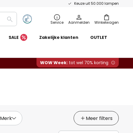
Keuze uit 50.000 lampen
Zoeken
Service
Aanmelden
Winkelwagen
SALE
Zakelijke klanten
OUTLET
WOW Week:
tot wel 70% korting
Merk
Meer filters