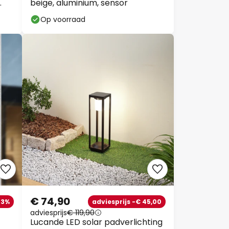
beige, aluminium, sensor
Op voorraad
€ 74,90
3%
adviesprijs -€ 45,00
adviesprijs
€ 119,90
Lucande LED solar padverlichting