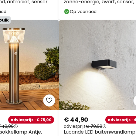
nd, antraciet, sensor
zonne-energie, zwart, sensor,
dimbaar
aad
Op voorraad
bulk
€ 44,90
adviesprijs -€ 75,00
adviesprijs -4
149,90
adviesprijs
€ 79,90
sokkellamp Antje,
Lucande LED buitenwandlamp