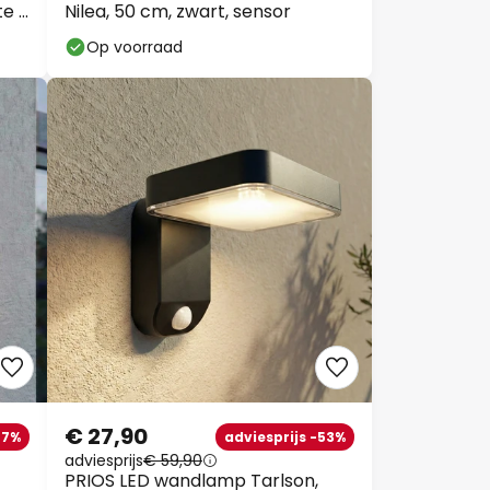
e
Nilea, 50 cm, zwart, sensor
Op voorraad
Sluiten
ng
 €99
€ 27,90
7%
adviesprijs -53%
adviesprijs
€ 59,90
€159
PRIOS LED wandlamp Tarlson,