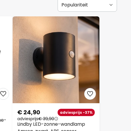
€ 24,90
adviesprijs -37%
adviesprijs
€ 39,90
e-
Lindby LED-zonne-wandlamp
Amren, zwart, ABS, sensor