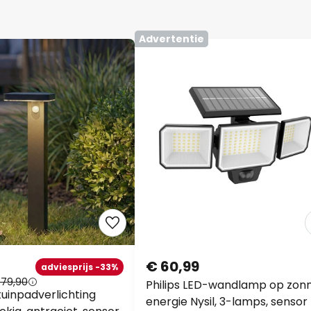
Advertentie
€ 60,99
adviesprijs -33%
79,90
Philips LED-wandlamp op zonn
uinpadverlichting
energie Nysil, 3-lamps, sensor
ekig, antraciet, sensor