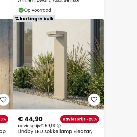
Op voorraad
% korting in bulk
€ 44,90
3%
adviesprijs -25%
adviesprijs
€ 59,90
op
Lindby LED sokkellamp Eleazar,