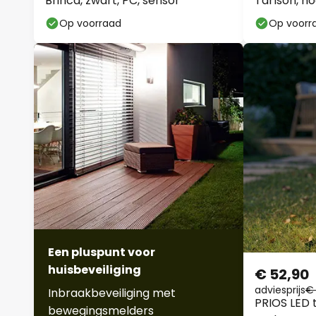
Op voorraad
Op voorr
Een pluspunt voor
huisbeveiliging
€ 52,90
adviesprijs
€ 
Inbraakbeveiliging met
PRIOS LED t
bewegingsmelders