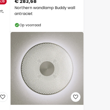
€ 283,68
,13
Northern wandlamp Buddy wall
t,
antraciet
Op voorraad