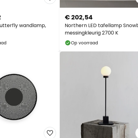
2
€ 202,54
utterfly wandlamp,
Northern LED tafellamp Snowb
messingkleurig 2700 K
aad
Op voorraad