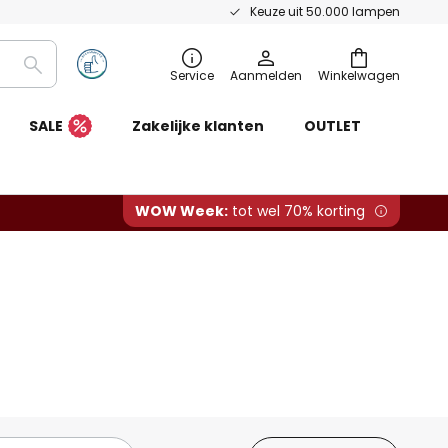
Keuze uit 50.000 lampen
Zoeken
Service
Aanmelden
Winkelwagen
SALE
Zakelijke klanten
OUTLET
WOW Week:
tot wel 70% korting