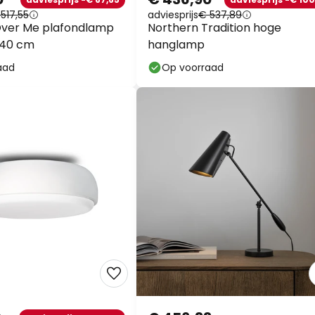
517,55
adviesprijs
€ 537,89
Over Me plafondlamp
Northern Tradition hoge
 40 cm
hanglamp
aad
Op voorraad