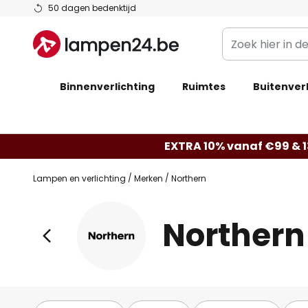
Ga
50 dagen bedenktijd
naar
Zoek
de
hier
inhoud
in
Binnenverlichting
Ruimtes
de
Buitenverl
webwinkel
EXTRA 10% vanaf €99 & 
Lampen en verlichting
Merken
Northern
Northern