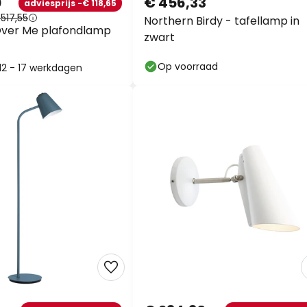
0
€ 456,33
adviesprijs -€ 118,65
517,55
Northern Birdy - tafellamp in
Over Me plafondlamp
zwart
Op voorraad
 12 - 17 werkdagen