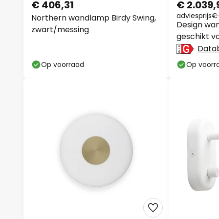
€ 406,31
€ 2.039,
adviesprijs
€ 
Northern wandlamp Birdy Swing,
Design wa
zwart/messing
geschikt v
Data
Op voorraad
Op voorr