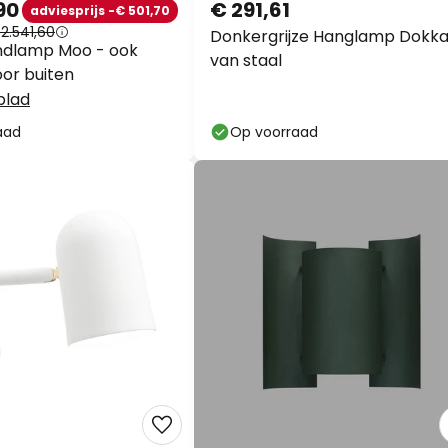
90
€ 291,61
adviesprijs -€ 501,70
2.541,60
Donkergrijze Hanglamp Dokk
ndlamp Moo - ook
van staal
oor buiten
blad
aad
Op voorraad