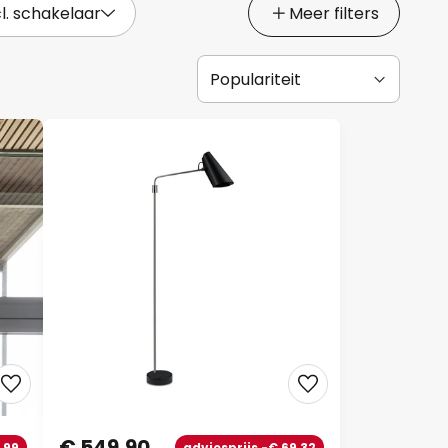
cl. schakelaar
Meer filters
€ 549,90
,99
adviesprijs -€ 69,32