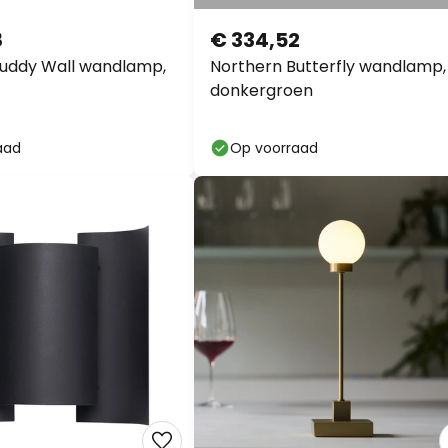
8
€ 334,52
Buddy Wall wandlamp,
Northern Butterfly wandlamp,
donkergroen
aad
Op voorraad