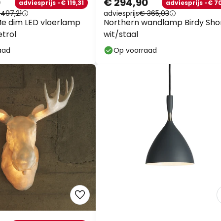
0
€ 294,90
adviesprijs -€ 119,31
adviesprijs -€ 70
497,21
adviesprijs
€ 365,03
e dim LED vloerlamp
Northern wandlamp Birdy Shor
trol
wit/staal
aad
Op voorraad