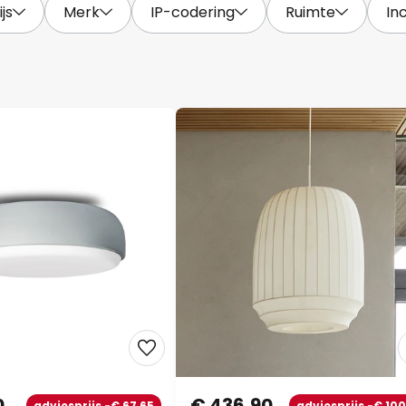
ijs
Merk
IP-codering
Ruimte
In
0
€ 436,90
adviesprijs -€ 67,65
adviesprijs -€ 100