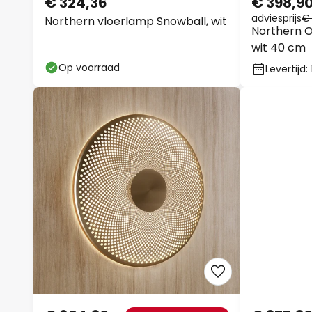
€ 324,36
€ 398,9
adviesprijs
€ 
Northern vloerlamp Snowball, wit
Northern 
wit 40 cm
Op voorraad
Levertijd: