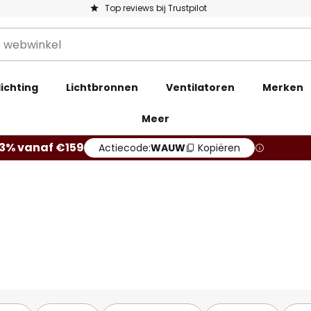
Top reviews bij Trustpilot
ichting
Lichtbronnen
Ventilatoren
Merken
Meer
13% vanaf €159
Actiecode:
WAUW
Kopiëren