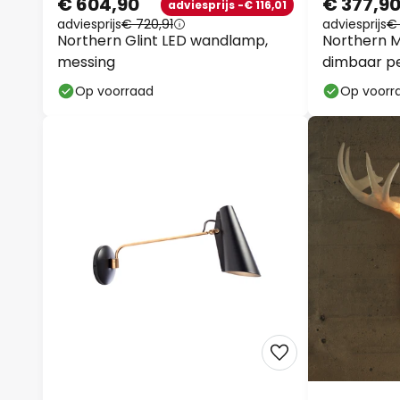
€ 604,90
€ 377,9
adviesprijs -€ 116,01
adviesprijs
€ 720,91
adviesprijs
€ 
Northern Glint LED wandlamp,
Northern M
messing
dimbaar pe
Op voorraad
Op voorr