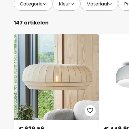
Categorie
Kleur
Materiaal
Pr
147 artikelen
€ 639,56
€ 449,9