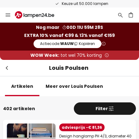
Keuze uit 50.000 lampen
Ga
Slui
naar
de
ken
Nog maar
00D 11U 59M 27S
inhoud
EXTRA 10% vanaf €99 & 13% vanaf €159
Actiecode:
WAUW
Kopiëren
WOW Week:
tot wel 70% korting
Louis Poulsen
Artikelen
Meer over Louis Poulsen
Extra korting
402 artikelen
Filter
10% korting
vanaf €99
13% korting
vanaf €159
adviesprijs -€ 81,36
Design hanglamp PH 4/3, diameter 40
op bijna alles*