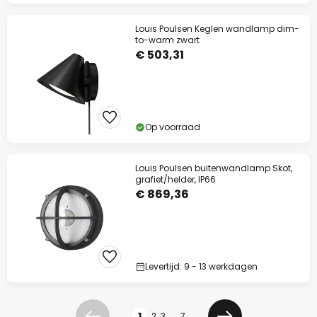
Louis Poulsen Keglen wandlamp dim-
to-warm zwart
€ 503,31
Op voorraad
Louis Poulsen buitenwandlamp Skot,
grafiet/helder, IP66
€ 869,36
Levertijd: 9 - 13 werkdagen
Pagina
1
2
3
...
7