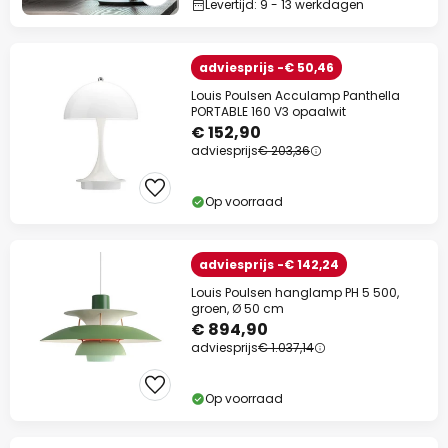
Levertijd: 9 - 13 werkdagen
adviesprijs -€ 50,46
Louis Poulsen Acculamp Panthella
PORTABLE 160 V3 opaalwit
€ 152,90
adviesprijs
€ 203,36
Op voorraad
adviesprijs -€ 142,24
Louis Poulsen hanglamp PH 5 500,
groen, Ø 50 cm
€ 894,90
adviesprijs
€ 1.037,14
Op voorraad