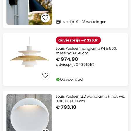
Levertijd: 9 - 13 werkdagen
adviesprijs -€ 326,61
Louis Poulsen hanglamp PH 5 500,
messing, Ø 50 cm
€ 974,90
adviesprijs
€ 1.301,51
Op voorraad
Louis Poulsen LED wandlamp Flindt, wit,
3.000 K, Ø 30 cm
€ 793,10