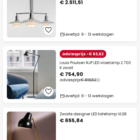
€ 2.511,51
Levertijd: 9 - 13 werkdagen
adviesprijs -€ 63,62
Louis Poulsen NJP LED vloerlamp 2.700
K zwart
€ 754,90
adviesprijs
€ 818,52
Levertijd: 9 - 13 werkdagen
Zwarte designer LED tafellamp VL38
€ 655,84