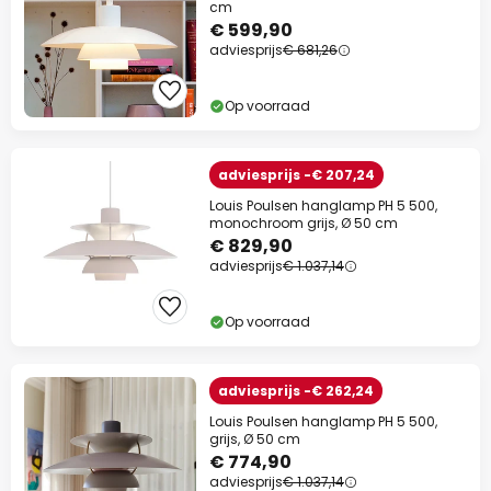
cm
€ 599,90
Actiecode:
WAUW
Kopiëren
adviesprijs
€ 681,26
Nu besparen
Op voorraad
*Uitgesloten merken
adviesprijs -€ 207,24
Louis Poulsen hanglamp PH 5 500,
monochroom grijs, Ø 50 cm
€ 829,90
adviesprijs
€ 1.037,14
Op voorraad
adviesprijs -€ 262,24
Louis Poulsen hanglamp PH 5 500,
grijs, Ø 50 cm
€ 774,90
adviesprijs
€ 1.037,14