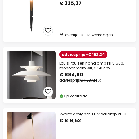
€ 325,37
Levertijd: 9 - 13 werkdagen
adviesprijs -€ 152,24
Louis Poulsen hanglamp PH 5 500,
monochroom wit, Ø 50 cm
€ 884,90
adviesprijs
€ 1.037,14
Op voorraad
Zwarte designer LED vloerlamp VL38
€ 818,52