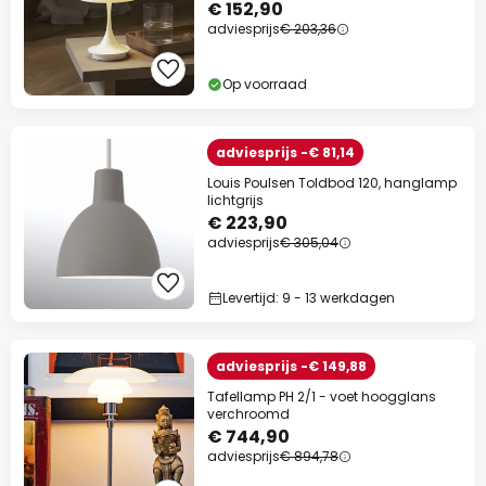
€ 152,90
adviesprijs
€ 203,36
Op voorraad
adviesprijs -€ 81,14
Louis Poulsen Toldbod 120, hanglamp
lichtgrijs
€ 223,90
adviesprijs
€ 305,04
Levertijd: 9 - 13 werkdagen
adviesprijs -€ 149,88
Tafellamp PH 2/1 - voet hoogglans
verchroomd
€ 744,90
adviesprijs
€ 894,78