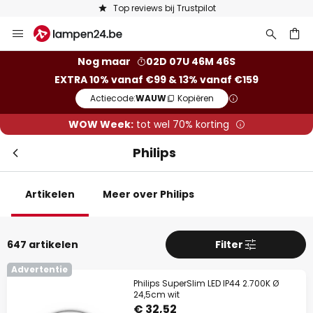
Keuze uit 50.000 lampen
Ga
naar
de
ken
Nog maar
02D 07U 46M 44S
inhoud
EXTRA 10% vanaf €99 & 13% vanaf €159
Actiecode:
WAUW
Kopiëren
WOW Week:
tot wel 70% korting
Philips
Artikelen
Meer over Philips
647 artikelen
Filter
Advertentie
Philips SuperSlim LED IP44 2.700K Ø
24,5cm wit
€ 32,52