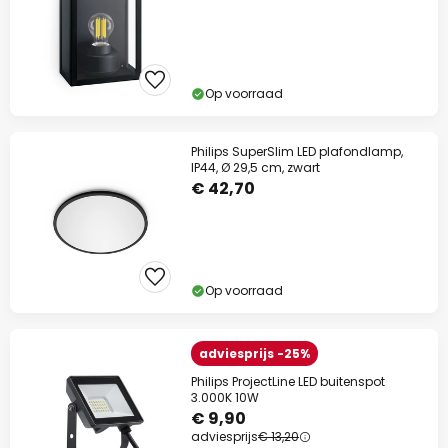
Op voorraad
Philips SuperSlim LED plafondlamp,
IP44, Ø 29,5 cm, zwart
€ 42,70
Op voorraad
adviesprijs -25%
Philips ProjectLine LED buitenspot
3.000K 10W
€ 9,90
adviesprijs
€ 13,20