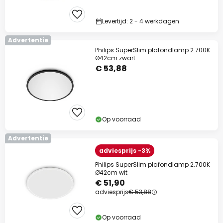
Extra korting
Levertijd: 2 - 4 werkdagen
10% korting
vanaf €99
Advertentie
Philips SuperSlim plafondlamp 2.700K
13% korting
vanaf €159
Ø42cm zwart
€ 53,88
op bijna alles*
Actiecode:
WAUW
Kopiëren
Nu besparen
Op voorraad
*Uitgesloten merken
Advertentie
adviesprijs -3%
Philips SuperSlim plafondlamp 2.700K
Ø42cm wit
€ 51,90
adviesprijs
€ 53,88
Op voorraad