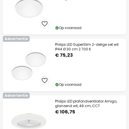
Op voorraad
Advertentie
Philips LED SuperSlim 2-delige set wit
IP44 Ø 30 cm 2.700 K
Slui
€ 75,23
Op voorraad
Advertentie
Philips LED plafondventilator Amigo,
glanzend wit, 49 cm, CCT
€ 106,75