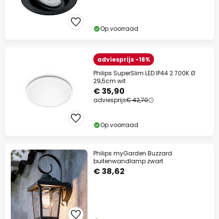
Op voorraad
adviesprijs -16%
Philips SuperSlim LED IP44 2.700K Ø
29,5cm wit
€ 35,90
adviesprijs
€ 42,70
Op voorraad
Philips myGarden Buzzard
buitenwandlamp zwart
€ 38,62