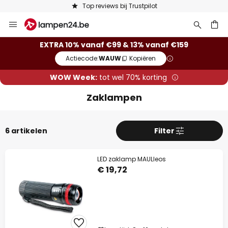
Top reviews bij Trustpilot
Ga
naar
de
ken
EXTRA 10% vanaf €99 & 13% vanaf €159
inhoud
Actiecode:
WAUW
Kopiëren
WOW Week:
tot wel 70% korting
Zaklampen
6 artikelen
Filter
LED zaklamp MAULleos
€ 19,72