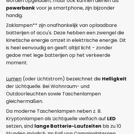
worden opgeladen, maar ook kunnen dienen als
powerbank
voor je smartphone, zijn bijzonder
handig.
Zaklampen** zijn onafhankelijk van oplaadbare
batterijen of accu's. Deze hebben een zwengel die
kinetische energie omzet in elektrische energie. Dit
is heel eenvoudig en geeft altijd licht - zonder
gedoe met lege batterijen op het verkeerde
moment.
Lumen
(oder Lichtstrom) bezeichnet die
Helligkeit
der Lichtquelle. Bei Wohnraum- und
Outdoorleuchten sowie Taschenlampen
gleichermaßen.
Da moderne Taschenlampen neben z. B.
Kryptonlampen als Lichtquelle vielfach auf
LED
setzen, sind
lange Batterie-Laufzeiten
bis zu 10
Stunden möglich. Im Fall von Campinglaternen