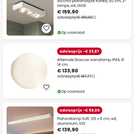
Arcchio plafondspot Ronka, 50 cm, 3-
lamps, wit, GU10
€ 159,90
adviesprijs
€ 189,90
Op voorraad
adviesprijs -€ 33,87
Artemide Dioscuri wandlamp, IP44, Ø
14 cm
€ 133,90
adviesprijs
€ 167,77
Op voorraad
adviesprijs -€ 59,00
Plafondlamp Soft, 125 x 6 cm, wit,
aluminium, G13
€ 139,90