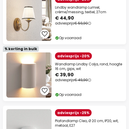
Lindby wandlamp Lumiel,
crème/messing, textiel, 27cm
€ 44,90
adviesprijs
€ 59,90
Op voorraad
% korting in bulk
adviesprijs -20%
Wandlamp Lindby Colja, rond, hoogte
16 cm, gips, wit
€ 39,90
adviesprijs
€ 49,90
Op voorraad
adviesprijs -25%
Plafondlamp Cleo, Ø 20 cm, IP20, wit,
metaal, E27