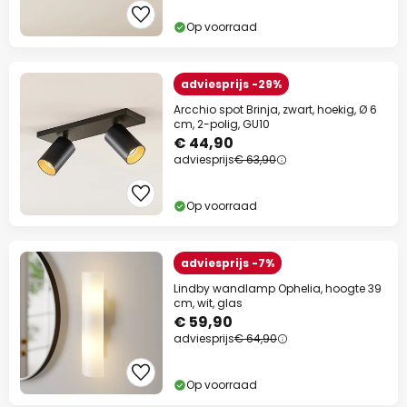
Op voorraad
adviesprijs -29%
Arcchio spot Brinja, zwart, hoekig, Ø 6
cm, 2-polig, GU10
€ 44,90
adviesprijs
€ 63,90
Op voorraad
adviesprijs -7%
Lindby wandlamp Ophelia, hoogte 39
cm, wit, glas
€ 59,90
adviesprijs
€ 64,90
Op voorraad