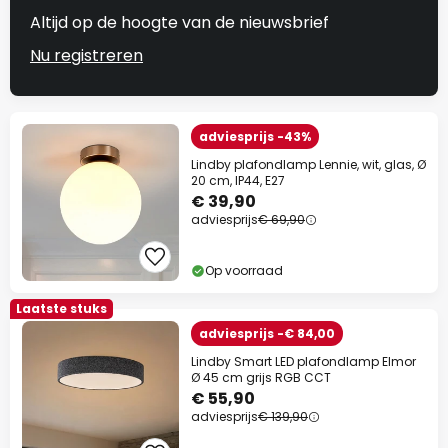
Altijd op de hoogte van de nieuwsbrief
Nu registreren
adviesprijs -43%
Lindby plafondlamp Lennie, wit, glas, Ø
20 cm, IP44, E27
€ 39,90
adviesprijs
€ 69,90
Op voorraad
Laatste stuks
adviesprijs -€ 84,00
Lindby Smart LED plafondlamp Elmor
Ø 45 cm grijs RGB CCT
€ 55,90
adviesprijs
€ 139,90