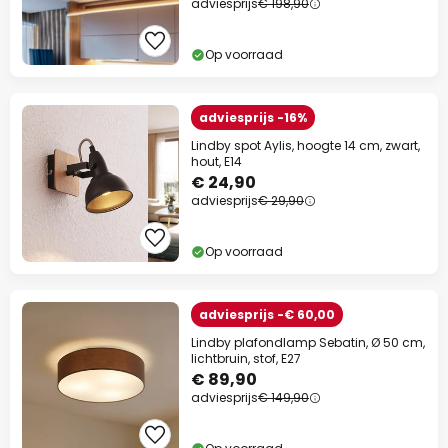
adviesprijs
€ 198,90
Op voorraad
adviesprijs -16%
Lindby spot Aylis, hoogte 14 cm, zwart,
hout, E14
€ 24,90
adviesprijs
€ 29,90
Op voorraad
adviesprijs -€ 60,00
Lindby plafondlamp Sebatin, Ø 50 cm,
lichtbruin, stof, E27
€ 89,90
adviesprijs
€ 149,90