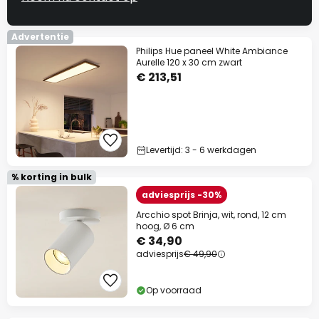
Advertentie
Philips Hue paneel White Ambiance
Aurelle 120 x 30 cm zwart
€ 213,51
Levertijd: 3 - 6 werkdagen
% korting in bulk
adviesprijs -30%
Arcchio spot Brinja, wit, rond, 12 cm
hoog, Ø 6 cm
€ 34,90
adviesprijs
€ 49,90
Op voorraad