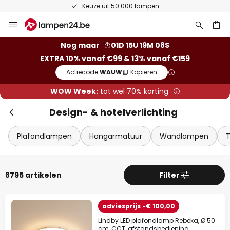
Keuze uit 50.000 lampen
Ga
Slui
naar
de
ken
Nog maar
01D 15U 19M 06S
inhoud
EXTRA 10% vanaf €99 & 13% vanaf €159
Actiecode:
WAUW
Kopiëren
WOW Week:
tot wel 70% korting
Design- & hotelverlichting
Plafondlampen
Hangarmatuur
Wandlampen
Extra korting
8795 artikelen
Filter
10% korting
vanaf €99
adviesprijs -€ 100,00
13% korting
vanaf €159
Lindby LED plafondlamp Rebeka, Ø 50
op bijna alles*
cm, CCT, afstandsbediening