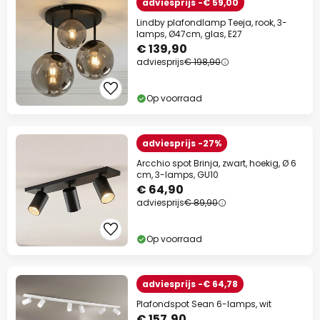
adviesprijs -€ 59,00
Lindby plafondlamp Teeja, rook, 3-
lamps, Ø47cm, glas, E27
€ 139,90
adviesprijs
€ 198,90
Op voorraad
adviesprijs -27%
Arcchio spot Brinja, zwart, hoekig, Ø 6
cm, 3-lamps, GU10
€ 64,90
adviesprijs
€ 89,90
Op voorraad
adviesprijs -€ 64,78
Plafondspot Sean 6-lamps, wit
€ 157,90