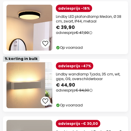
adviesprijs -16%
Lindby LED plafondlamp Medon, Ø 38
cm, zwart, IP44, metaal
€ 39,90
adviesprijs
€ 47,90
Op voorraad
% korting in bulk
adviesprijs -47%
Lindby wandlamp Tjada, 35 cm, wit,
gips, G9, overschilderbaar
€ 44,90
adviesprijs
€ 84,90
Op voorraad
adviesprijs -€ 30,00