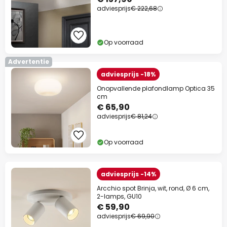
adviesprijs
€ 222,68
Op voorraad
Advertentie
adviesprijs -18%
Onopvallende plafondlamp Optica 35
cm
€ 65,90
adviesprijs
€ 81,24
Op voorraad
adviesprijs -14%
Arcchio spot Brinja, wit, rond, Ø 6 cm,
2-lamps, GU10
€ 59,90
adviesprijs
€ 69,90