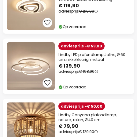
€ 119,90
Actiecode:
WAUW
Kopiëren
adviesprijs
€ 219,90
Nu besparen
Op voorraad
*Uitgesloten merken
adviesprijs -€ 59,00
Lindby LED plafondlamp Joline, Ø 60
cm, nikkelkleurig, metaal
€ 139,90
adviesprijs
€ 198,90
Op voorraad
adviesprijs -€ 50,00
Lindby Canyana plafondlamp,
naturel, rotan, Ø 40 cm
€ 79,90
adviesprijs
€ 129,90