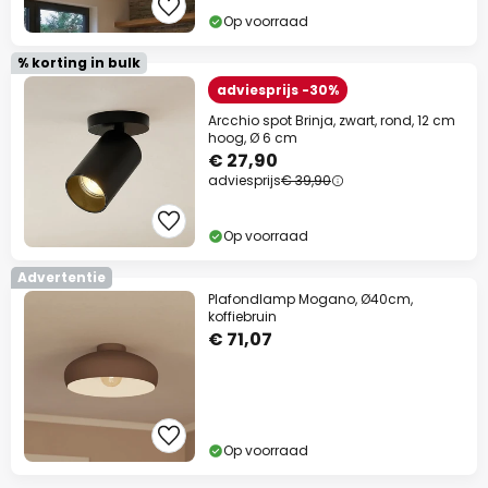
Op voorraad
% korting in bulk
adviesprijs -30%
Arcchio spot Brinja, zwart, rond, 12 cm
hoog, Ø 6 cm
€ 27,90
adviesprijs
€ 39,90
Op voorraad
Advertentie
Plafondlamp Mogano, Ø40cm,
koffiebruin
€ 71,07
Op voorraad