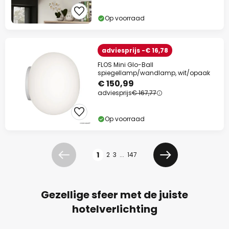
Op voorraad
adviesprijs -€ 16,78
FLOS Mini Glo-Ball
spiegellamp/wandlamp, wit/opaak
€ 150,99
adviesprijs
€ 167,77
Op voorraad
Pagina
1
2
3
...
147
Vorige
Volgende
Gezellige sfeer met de juiste
hotelverlichting