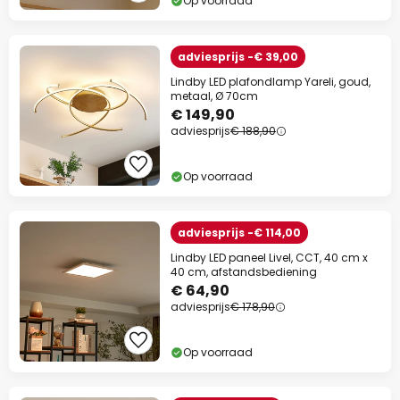
Op voorraad
adviesprijs -€ 39,00
Lindby LED plafondlamp Yareli, goud,
metaal, Ø 70cm
€ 149,90
adviesprijs
€ 188,90
Op voorraad
adviesprijs -€ 114,00
Lindby LED paneel Livel, CCT, 40 cm x
40 cm, afstandsbediening
€ 64,90
adviesprijs
€ 178,90
Op voorraad