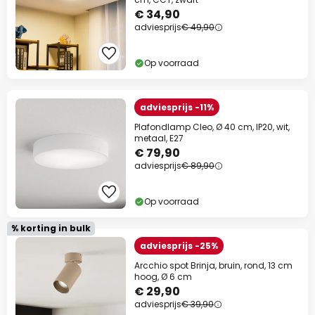
€ 34,90
adviesprijs
€ 49,90
Op voorraad
adviesprijs -11%
Plafondlamp Cleo, Ø 40 cm, IP20, wit,
metaal, E27
€ 79,90
adviesprijs
€ 89,90
Op voorraad
% korting in bulk
adviesprijs -25%
Arcchio spot Brinja, bruin, rond, 13 cm
hoog, Ø 6 cm
€ 29,90
adviesprijs
€ 39,90