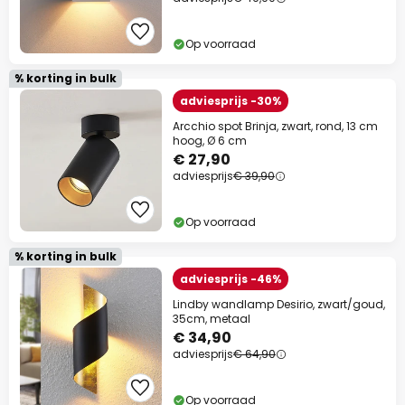
Op voorraad
% korting in bulk
adviesprijs -30%
Arcchio spot Brinja, zwart, rond, 13 cm
hoog, Ø 6 cm
€ 27,90
adviesprijs
€ 39,90
Op voorraad
% korting in bulk
adviesprijs -46%
Lindby wandlamp Desirio, zwart/goud,
35cm, metaal
€ 34,90
adviesprijs
€ 64,90
Op voorraad