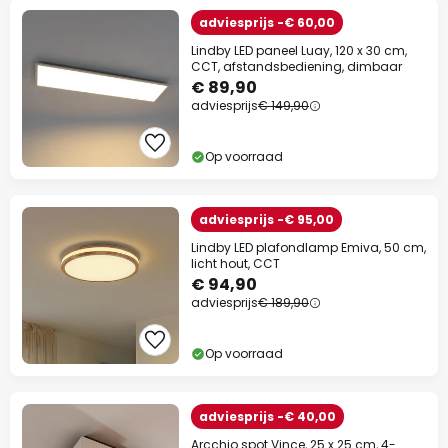
adviesprijs -€ 60,00
Lindby LED paneel Luay, 120 x 30 cm,
CCT, afstandsbediening, dimbaar
€ 89,90
adviesprijs
€ 149,90
Op voorraad
adviesprijs -€ 95,00
Lindby LED plafondlamp Emiva, 50 cm,
licht hout, CCT
€ 94,90
adviesprijs
€ 189,90
Op voorraad
adviesprijs -€ 40,00
Arcchio spot Vince, 25 x 25 cm, 4-