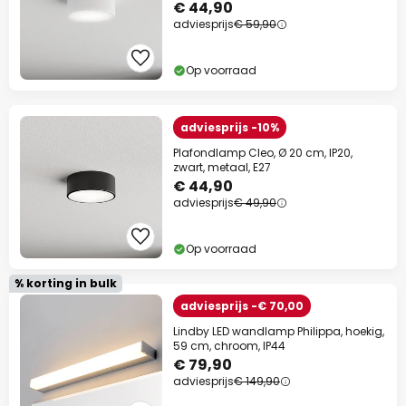
€ 44,90
adviesprijs
€ 59,90
Op voorraad
adviesprijs -10%
Plafondlamp Cleo, Ø 20 cm, IP20,
zwart, metaal, E27
€ 44,90
adviesprijs
€ 49,90
Op voorraad
% korting in bulk
adviesprijs -€ 70,00
Lindby LED wandlamp Philippa, hoekig,
59 cm, chroom, IP44
€ 79,90
adviesprijs
€ 149,90