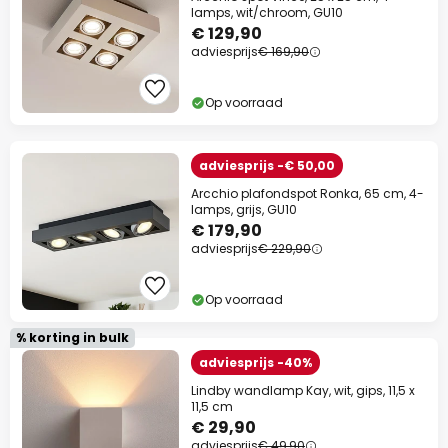
lamps, wit/chroom, GU10
€ 129,90
adviesprijs
€ 169,90
Op voorraad
adviesprijs -€ 50,00
Arcchio plafondspot Ronka, 65 cm, 4-
lamps, grijs, GU10
€ 179,90
adviesprijs
€ 229,90
Op voorraad
% korting in bulk
adviesprijs -40%
Lindby wandlamp Kay, wit, gips, 11,5 x
11,5 cm
€ 29,90
adviesprijs
€ 49,90