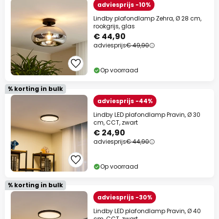
adviesprijs -10%
Lindby plafondlamp Zehra, Ø 28 cm,
rookgrijs, glas
€ 44,90
adviesprijs
€ 49,90
Op voorraad
% korting in bulk
adviesprijs -44%
Lindby LED plafondlamp Pravin, Ø 30
cm, CCT, zwart
€ 24,90
adviesprijs
€ 44,90
Op voorraad
% korting in bulk
adviesprijs -30%
Lindby LED plafondlamp Pravin, Ø 40
cm, CCT, zwart