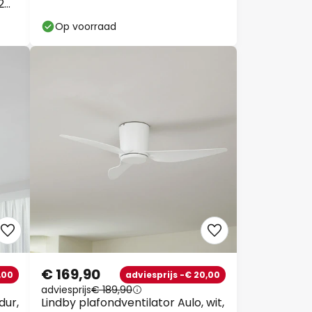
2
Op voorraad
€ 169,90
,00
adviesprijs -€ 20,00
adviesprijs
€ 189,90
dur,
Lindby plafondventilator Aulo, wit,