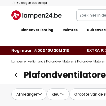
Ga
50 dagen bedenktijd
naar
Zoek
de
hier
inhoud
in
Binnenverlichting
Ruimtes
de
Buitenverl
webwinkel
EXTRA 10
Nog maar
00D 10U 20M 30S
Lampen en verlichting
Plafondventilatoren
Plafondventilatoren 
Plafondventilatore
Afmetingen
Kleur
Grootte van de 