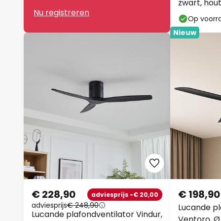
zwart, hout,
Nu registreren
Op voorr
Nieuw
€ 228,90
€ 198,90
adviesprijs -€ 20,00
adviesprijs
€ 248,90
Lucande pl
Lucande plafondventilator Vindur,
Ventoro, Ø