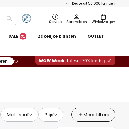
Keuze uit 50.000 lampen
Zoeken
Service
Aanmelden
Winkelwagen
SALE
Zakelijke klanten
OUTLET
WOW Week:
tot wel 70% korting
ëren
Materiaal
Prijs
Meer filters