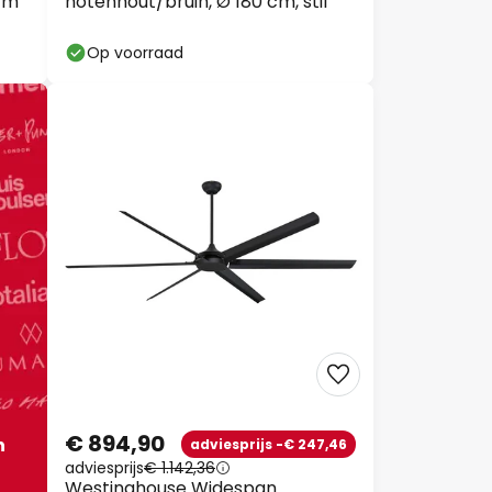
 cm
notenhout/bruin, Ø 180 cm, stil
Op voorraad
€ 894,90
n
adviesprijs -€ 247,46
adviesprijs
€ 1.142,36
Westinghouse Widespan