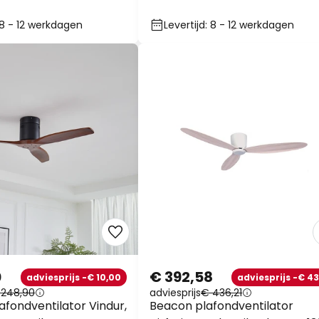
: 8 - 12 werkdagen
Levertijd: 8 - 12 werkdagen
0
€ 392,58
adviesprijs -€ 10,00
adviesprijs -€ 43
 248,90
adviesprijs
€ 436,21
afondventilator Vindur,
Beacon plafondventilator