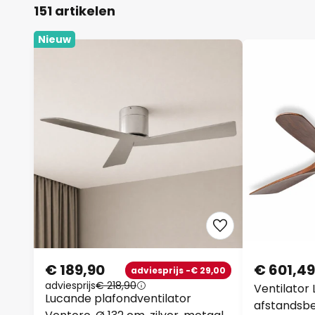
151 artikelen
Nieuw
€ 189,90
€ 601,49
adviesprijs -€ 29,00
adviesprijs
€ 218,90
Ventilator
Lucande plafondventilator
afstandsbe