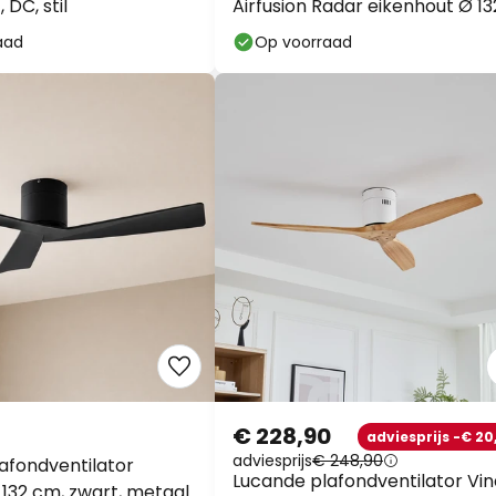
 DC, stil
Airfusion Radar eikenhout Ø 13
cm stil
aad
Op voorraad
€ 228,90
adviesprijs -€ 20
adviesprijs
€ 248,90
afondventilator
Lucande plafondventilator Vin
 132 cm, zwart, metaal