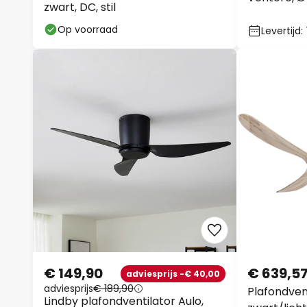
zwart, DC, stil
Op voorraad
Levertijd
€ 149,90
€ 639,5
adviesprijs -€ 40,00
adviesprijs
€ 189,90
Plafondven
Lindby plafondventilator Aulo,