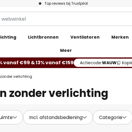
Top reviews bij Trustpilot
ichting
Lichtbronnen
Ventilatoren
Merken
Meer
% vanaf €99 & 13% vanaf €159
Actiecode:
WAUW
Kopi
zonder verlichting
n zonder verlichting
ruimte
Incl. afstandsbediening
Categorie