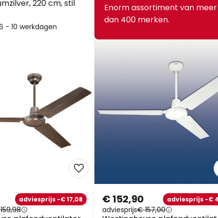
umzilver, 220 cm, stil
Enorm assortiment van meer
dan 400 merken.
: 6 - 10 werkdagen
€ 152,90
adviesprijs -€ 17,08
adviesprijs -€ 4
159,98
adviesprijs
€ 157,00