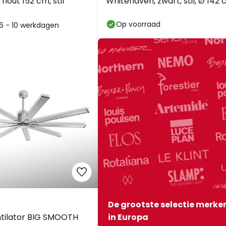
 hout 152 cm, stil
Whitehaven, zwart, stil, Ø 142
Op voorraad
: 6 - 10 werkdagen
De grootste selectie merke
tilator BIG SMOOTH
in Europa