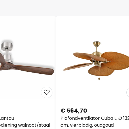
€ 564,70
 Lantau
Plafondventilator Cuba L, Ø 13
diening walnoot/staal
cm, vierbladig, oudgoud