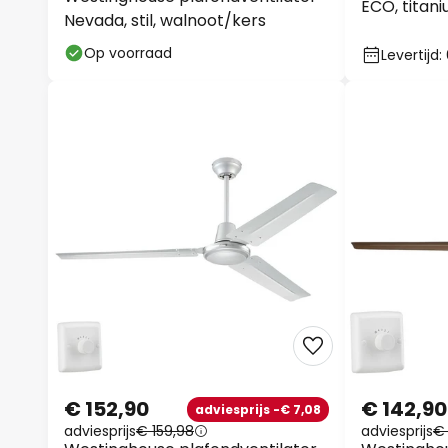
ECO, titani
Nevada, stil, walnoot/kers
Op voorraad
Levertijd
€ 152,90
€ 142,90
adviesprijs -€ 7,08
adviesprijs
€ 159,98
adviesprijs
€ 