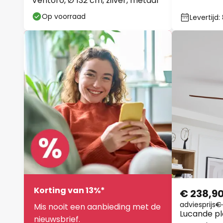
Ventoro, Ø 132 cm, zilver, metaal
Op voorraad
Levertijd
Korting van 13%*
€ 238,9
adviesprijs
€
Mis nooit een aanbieding met de
Lucande pl
nieuwsbrief.