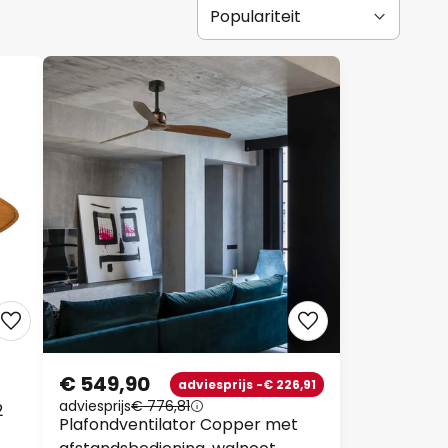
€ 549,90
adviesprijs -€ 226,91
adviesprijs
€ 776,81
2
Plafondventilator Copper met