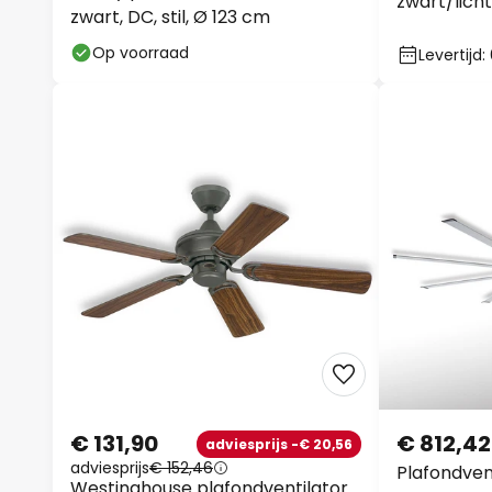
zwart/licht
zwart, DC, stil, Ø 123 cm
Op voorraad
Levertijd
€ 131,90
€ 812,42
adviesprijs -€ 20,56
adviesprijs
€ 152,46
Plafondven
Westinghouse plafondventilator