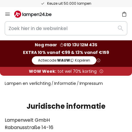
50 dagen bedenktijd
Ga
naar
Zoek
de
ken
Zoek
hier
inhoud
in
Nog maar
01D 13U 12M 42S
de
EXTRA 10% vanaf €99 & 13% vanaf €159
webwinkel
Actiecode:
WAUW
Kopiëren
WOW Week:
tot wel 70% korting
Lampen en verlichting
Informatie
Impressum
Juridische informatie
Lampenwelt GmbH
Rabanusstraße 14-16