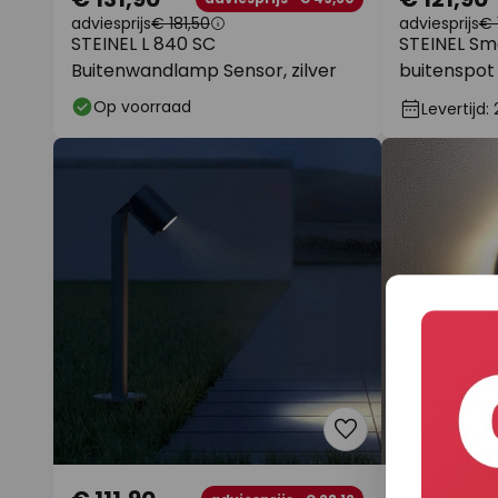
adviesprijs
€ 181,50
adviesprijs
€ 
STEINEL L 840 SC
STEINEL Sm
Buitenwandlamp Sensor, zilver
buitenspot
zwart
Op voorraad
Levertijd: