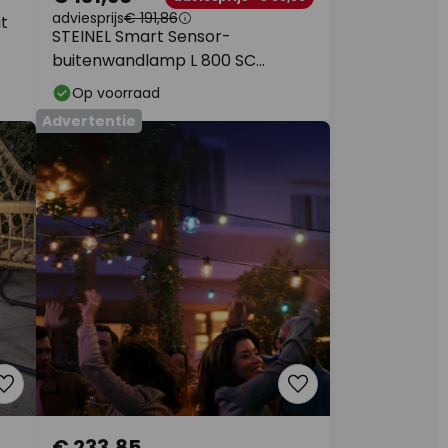
adviesprijs
€ 191,86
t
STEINEL Smart Sensor-
buitenwandlamp L 800 SC
antraciet
Op voorraad
Advertentie
€ 233,85