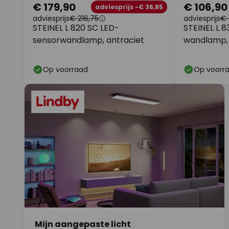
€ 179,90
€ 106,90
adviesprijs -€ 36,85
adviesprijs
€ 216,75
adviesprijs
€ 
STEINEL L 820 SC LED-
STEINEL L 8
sensorwandlamp, antraciet
wandlamp, 
Op voorraad
Op voorr
Mijn aangepaste licht