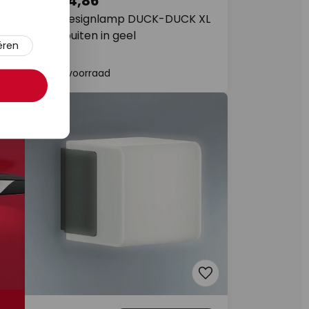
€ 354,86
10
LED-designlamp DUCK-DUCK XL
voor buiten in geel
ëren
Op voorraad