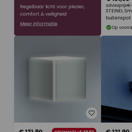
adviesprijs
€ 
Regelbaar licht voor plezier,
STEINEL Sm
comfort & veiligheid
buitenspot
Meer informatie
antraciet, 
Op voorr
€ 131,90
€ 121,90
adviesprijs -€ 49,60