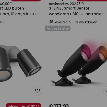
49,90
adviesprijs
€ 202,25
rt LED buiten
STEINEL Smart Sensor-
ara, 10 cm, wit, CCT
wandlamp L 810 SC antraciet
aad
Levertijd: 9 - 13 werkdagen
Advertentie
€ 177,93
adviesprijs -€ 32,99