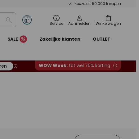
Keuze uit 50.000 lampen
Zoeken
Service
Aanmelden
Winkelwagen
SALE
Zakelijke klanten
OUTLET
WOW Week:
tot wel 70% korting
ren