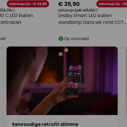
€ 39,90
adviesprijs -€ 26,88
adviesprijs -2
133,78
adviesprijs
€ 49,90
30 C LED buiten
Lindby Smart LED buiten
antraciet
wandlamp Dara wit rond CCT
RGB Tuya
aad
Op voorraad
Eenvoudige retrofit slimme