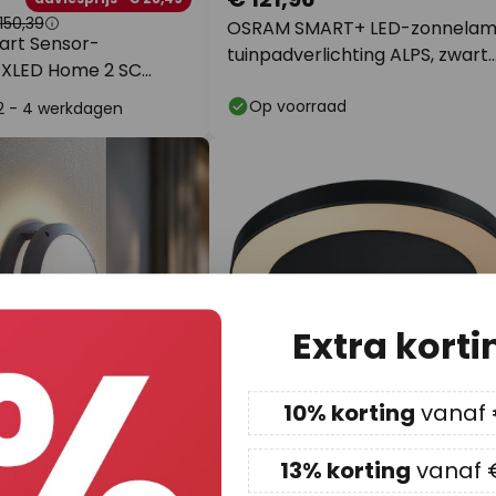
150,39
OSRAM SMART+ LED-zonnela
art Sensor-
tuinpadverlichting ALPS, zwart
 XLED Home 2 SC
sensor IP44
Op voorraad
 2 - 4 werkdagen
Extra korti
10% korting
vanaf
13% korting
vanaf 