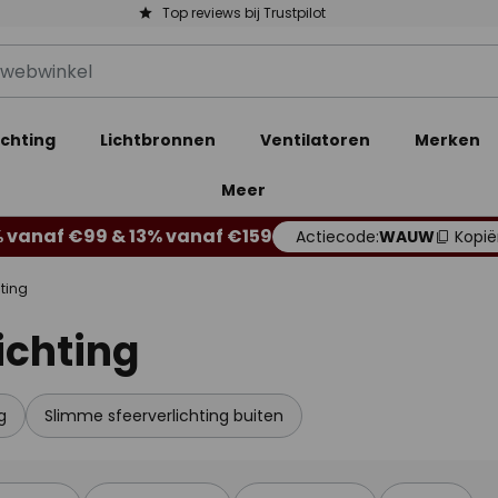
Top reviews bij Trustpilot
ichting
Lichtbronnen
Ventilatoren
Merken
Meer
 vanaf €99 & 13% vanaf €159
Actiecode:
WAUW
Kopië
ting
ichting
g
Slimme sfeerverlichting buiten