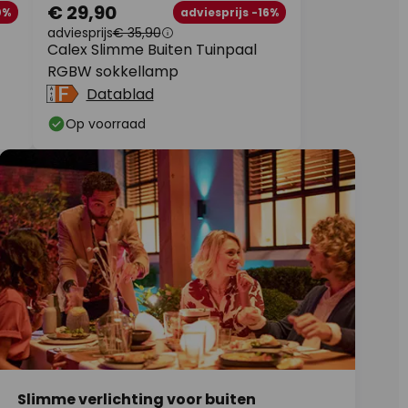
€ 29,90
0%
adviesprijs -16%
adviesprijs
€ 35,90
Calex Slimme Buiten Tuinpaal
RGBW sokkellamp
Datablad
Op voorraad
Slimme verlichting voor buiten