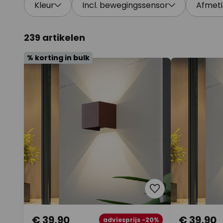
Kleur
Incl. bewegingssensor
Afmet
239 artikelen
% korting in bulk
€ 39,90
€ 39,90
adviesprijs -20%