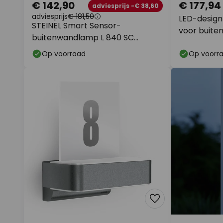
€ 142,90
€ 177,94
adviesprijs -€ 38,60
adviesprijs
€ 181,50
LED-desig
STEINEL Smart Sensor-
voor buiten 
buitenwandlamp L 840 SC
antraciet
Op voorraad
Op voorr