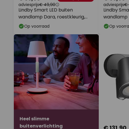
adviesprijs
€ 49,90
adviesprijs
€ 
Lindby Smart LED buiten
Lindby Sma
wandlamp Dara, roestkleurig,
wandlamp D
hoekig, CCT RGB, Tuya
Tuya
Op voorraad
Op voorr
Heel slimme
buitenverlichting
€ 131,90