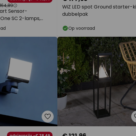
164,89
WiZ LED spot Ground starter-ki
art Sensor-
dubbelpak
 One SC 2-lamps,
IP44
aad
Op voorraad
€ 121,96
adviesprijs -€ 28,49