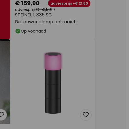
€ 159,90
adviesprijs -€ 21,60
adviesprijs
€ 181,50
STEINEL L 835 SC
Buitenwandlamp antraciet
Sensor
Op voorraad