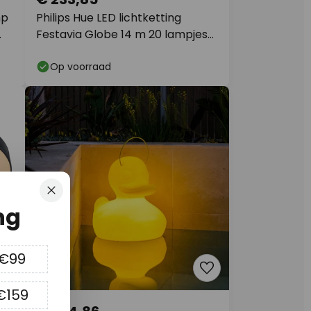
mp
Philips Hue LED lichtketting
Festavia Globe 14 m 20 lampjes
IP65
Op voorraad
Sluiten
ng
 €99
€159