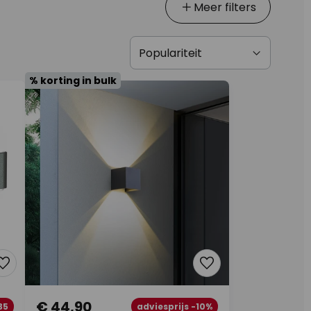
Meer filters
% korting in bulk
€ 44,90
35
adviesprijs -10%