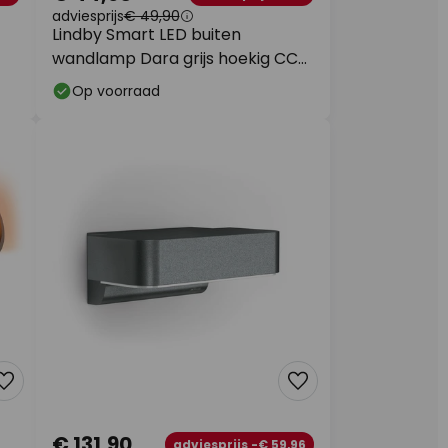
adviesprijs
€ 49,90
Lindby Smart LED buiten
wandlamp Dara grijs hoekig CCT
RGB Tuya
Op voorraad
€ 131,90
adviesprijs -€ 59,96