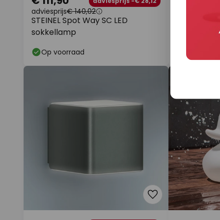
€ 111,90
€ 44,90
adviesprijs -€ 28,12
adviesprijs
€ 140,02
adviesprijs
€ 
STEINEL Spot Way SC LED
Lindby Sma
sokkellamp
wandlamp 
WLAN
Op voorraad
Op voorr