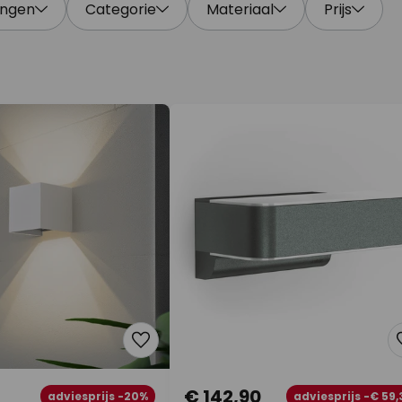
ingen
Categorie
Materiaal
Prijs
€ 142,90
adviesprijs -20%
adviesprijs -€ 59,