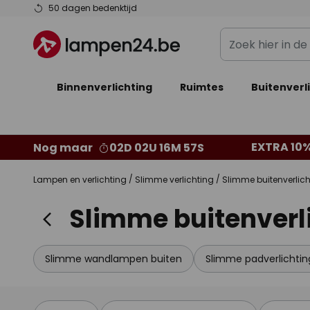
Ga
50 dagen bedenktijd
naar
Zoek
de
hier
inhoud
in
Binnenverlichting
Ruimtes
de
Buitenverl
webwinkel
EXTRA 10%
Nog maar
02D 02U 16M 56S
Lampen en verlichting
Slimme verlichting
Slimme buitenverlich
Slimme buitenverl
Slimme wandlampen buiten
Slimme padverlichtin