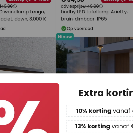
149,90
adviesprijs
€ 49,90
D wandlamp Lengo,
Lindby LED tafellamp Arietty,
aciet, down, 3.000 K
bruin, dimbaar, IP65
aad
Op voorraad
Nieuw
Extra korti
10% korting
vanaf
13% korting
vanaf 