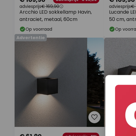
adviesprijs
€ 169,90
adviesprijs
€ 
Arcchio LED sokkellamp Havin,
Lucande LE
antraciet, metaal, 60cm
50 cm, antr
Op voorraad
Op voorr
Advertentie