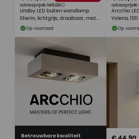
adviesprijs
€ 149,90
adviesprijs
€ 
Lindby LED buiten wandlamp
Arcchio LED
Sherin, lichtgrijs, draaibaar, met
Yolena, 100 
sensor
Op voorraad
Op voorr
Betrouwbare kwaliteit
€ 44,90