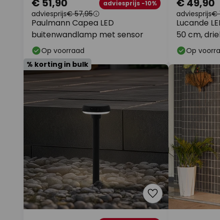
€ 51,90
€ 49,90
adviesprijs -10%
adviesprijs
€ 57,95
adviesprijs
€ 
Paulmann Capea LED
Lucande LE
buitenwandlamp met sensor
50 cm, drie
Op voorraad
Op voorr
% korting in bulk