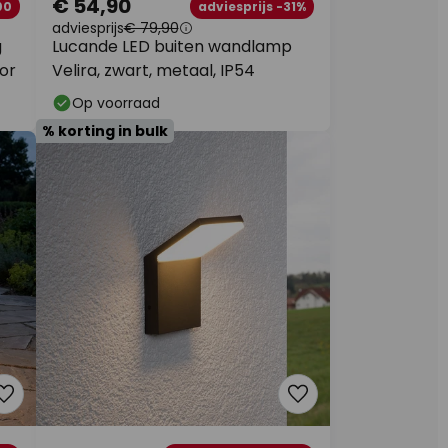
€ 54,90
00
adviesprijs -31%
adviesprijs
€ 79,90
g
Lucande LED buiten wandlamp
sor
Velira, zwart, metaal, IP54
Op voorraad
% korting in bulk