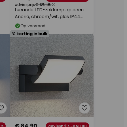
adviesprijs
€ 129,90
Lucande LED-zaklamp op accu
Anoria, chroom/wit, glas IP44
USB
Op voorraad
% korting in bulk
€ 84,90
0%
adviesprijs -€ 50,00