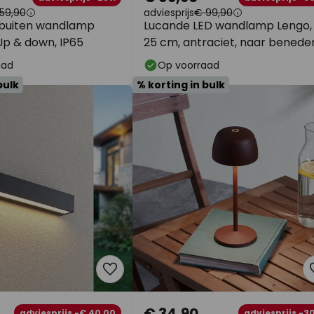
59,90
adviesprijs
€ 99,90
 buiten wandlamp
Lucande LED wandlamp Lengo,
 Up & down, IP65
25 cm, antraciet, naar benede
gericht, 3000K
aad
Op voorraad
bulk
% korting in bulk
€ 34,90
adviesprijs -€ 40,00
adviesprijs -3