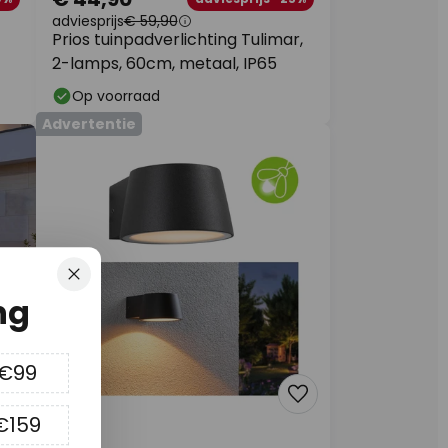
adviesprijs
€ 59,90
Prios tuinpadverlichting Tulimar,
2-lamps, 60cm, metaal, IP65
Op voorraad
Advertentie
Sluiten
ng
 €99
€159