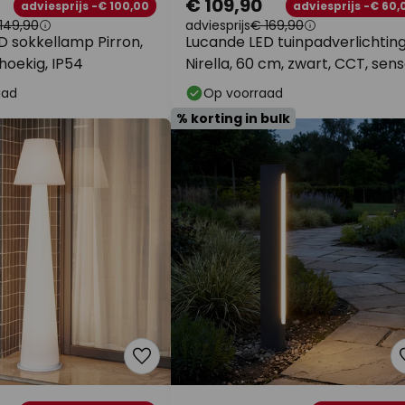
€ 109,90
adviesprijs -€ 100,00
adviesprijs -€ 60,
149,90
adviesprijs
€ 169,90
D sokkellamp Pirron,
Lucande LED tuinpadverlichtin
hoekig, IP54
Nirella, 60 cm, zwart, CCT, sen
aad
Op voorraad
% korting in bulk