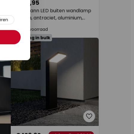
00
€ 45,95
Paulmann LED buiten wandlamp
,
Capea, antraciet, aluminium,
ëren
IP44
Op voorraad
% korting in bulk