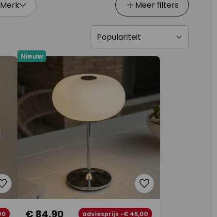
Merk
Meer filters
Nieuw
€ 84,90
00
adviesprijs -€ 45,00