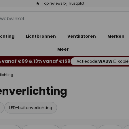
Top reviews bij Trustpilot
ichting
Lichtbronnen
Ventilatoren
Merken
Meer
 vanaf €99 & 13% vanaf €159
Actiecode:
WAUW
Kopië
lichting
nverlichting
LED-buitenverlichting