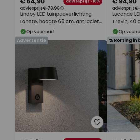
€ 64,90
€ 94,90
adviesprijs -18%
adviesprijs
€ 79,90
adviesprijs
€ 
Lindby LED tuinpadverlichting
Lucande LE
Lonete, hoogte 65 cm, antraciet,
Trevin, 40 
IP65
Op voorraad
Op voorr
Advertentie
% korting in 