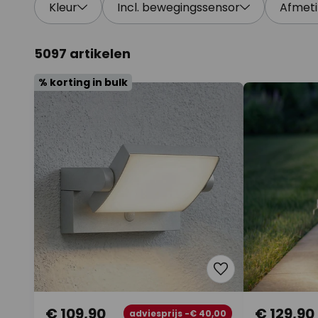
Kleur
Incl. bewegingssensor
Afmet
5097 artikelen
% korting in bulk
€ 109,90
€ 129,90
adviesprijs -€ 40,00