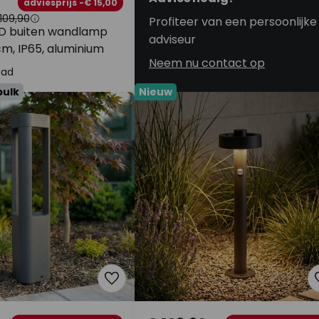
adviesprijs -€ 15,00
109,90
Profiteer van een persoonlijke
D buiten wandlamp
adviseur
cm, IP65, aluminium
Neem nu contact op
aad
bulk
Nieuw