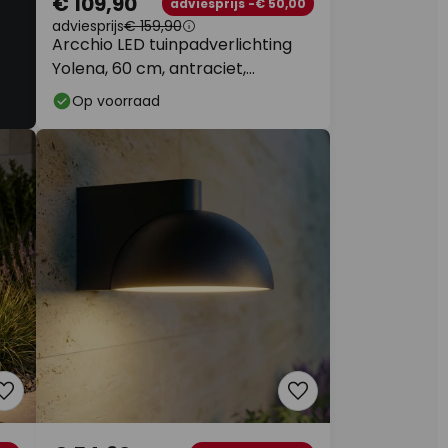
€ 109,90
adviesprijs -€ 50,00
adviesprijs
€ 159,90
Arcchio LED tuinpadverlichting
Yolena, 60 cm, antraciet,
aluminium
Op voorraad