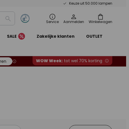
Keuze uit 50.000 lampen
Zoeken
Service
Aanmelden
Winkelwagen
SALE
Zakelijke klanten
OUTLET
WOW Week:
tot wel 70% korting
ren