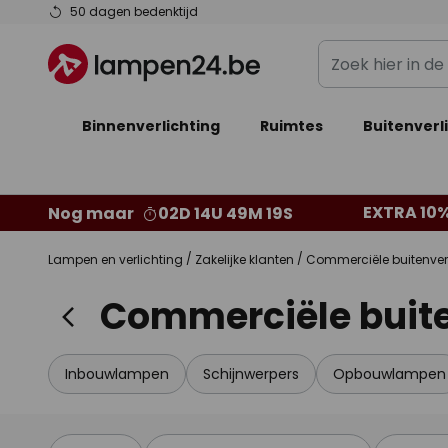
Ga
50 dagen bedenktijd
naar
Zoek
de
hier
inhoud
in
Binnenverlichting
Ruimtes
de
Buitenverl
webwinkel
EXTRA 10%
Nog maar
02D 14U 49M 16S
Lampen en verlichting
Zakelijke klanten
Commerciële buitenver
Commerciële buite
Inbouwlampen
Schijnwerpers
Opbouwlampen