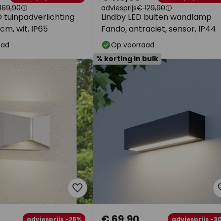
169,90
adviesprijs
€ 129,90
 tuinpadverlichting
Lindby LED buiten wandlamp
cm, wit, IP65
Fando, antraciet, sensor, IP44
aad
Op voorraad
% korting in bulk
€ 69,90
adviesprijs -25%
adviesprijs -3