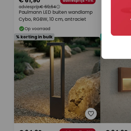
€ 61,90
€ 54,90
adviesprijs -11%
adviesprijs
€ 69,64
adviesprijs
€ 
Paulmann LED buiten wandlamp
Lindby LED
Cybo, RGBW, 10 cm, antraciet
Abby, grijs,
Op voorraad
Op voorr
% korting in bulk
Nieuw