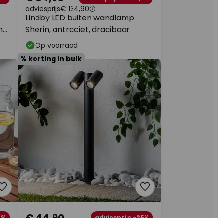
adviesprijs
€ 134,90
Lindby LED buiten wandlamp
n
Sherin, antraciet, draaibaar
Op voorraad
% korting in bulk
€ 44,90
0%
adviesprijs -25%