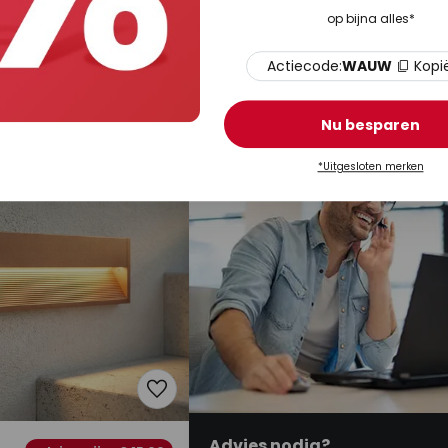
€ 159,90
adviesprijs -39%
adviesprijs -€ 10,
op bijna alles*
89,90
adviesprijs
€ 169,90
 buiten wandlamp
Lucande LED buitenlamp Nirella
 kunststof, IP65
200 cm, zwart, CCT, IP65
Actiecode:
WAUW
Kopi
aad
Op voorraad
Nu besparen
*Uitgesloten merken
Advies nodig?