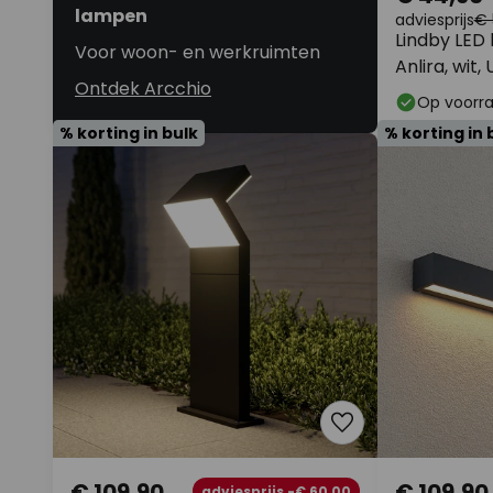
lampen
adviesprijs
€ 
Lindby LED
Voor woon- en werkruimten
Anlira, wit,
Ontdek Arcchio
Op voorr
% korting in bulk
% korting in 
€ 109,90
€ 109,90
adviesprijs -€ 60,00