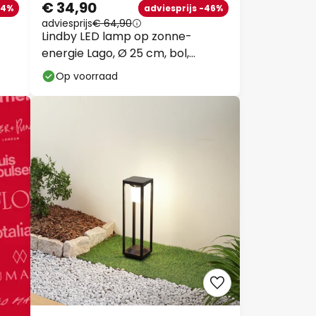
€ 34,90
54%
adviesprijs -46%
adviesprijs
€ 64,90
Lindby LED lamp op zonne-
energie Lago, Ø 25 cm, bol,
grondpin, wit
Op voorraad