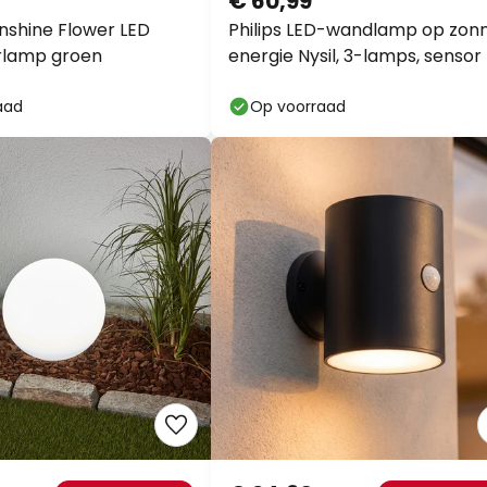
€ 60,99
nshine Flower LED
Philips LED-wandlamp op zon
rlamp groen
energie Nysil, 3-lamps, sensor
aad
Op voorraad