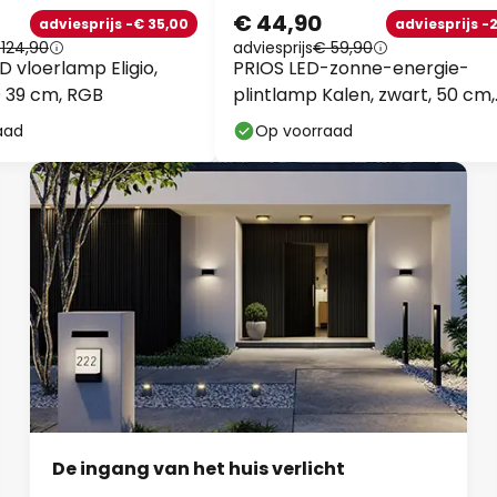
€ 44,90
adviesprijs -€ 35,00
adviesprijs -
124,90
adviesprijs
€ 59,90
 vloerlamp Eligio,
PRIOS LED-zonne-energie-
 39 cm, RGB
plintlamp Kalen, zwart, 50 cm,
sensor
aad
Op voorraad
De ingang van het huis verlicht