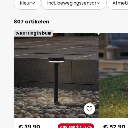
Kleur
Incl. bewegingssensor
Afmet
807 artikelen
% korting in bulk
€ 39,90
€ 52,90
adviesprijs -27%