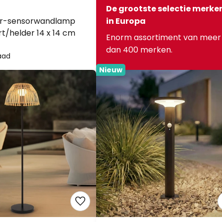
De grootste selectie merke
lar-sensorwandlamp
in Europa
rt/helder 14 x 14 cm
Enorm assortiment van meer
dan 400 merken.
aad
Nieuw