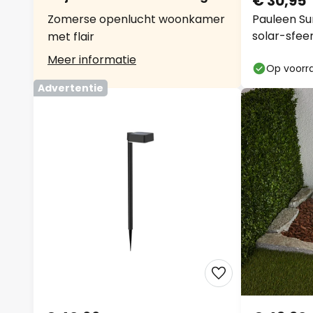
€ 30,95
Zomerse openlucht woonkamer
Pauleen Su
solar-sfee
met flair
Meer informatie
Op voorr
Advertentie