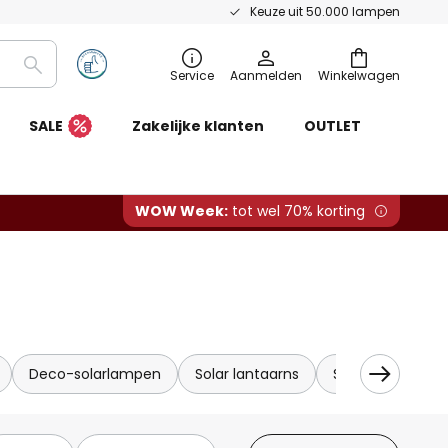
Keuze uit 50.000 lampen
Zoeken
Service
Aanmelden
Winkelwagen
SALE
Zakelijke klanten
OUTLET
WOW Week:
tot wel 70% korting
Deco-solarlampen
Solar lantaarns
Solar lichtsnoer