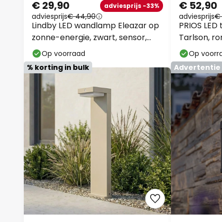
€ 29,90
€ 52,90
adviesprijs -33%
adviesprijs
€ 44,90
adviesprijs
€
Lindby LED wandlamp Eleazar op
PRIOS LED 
zonne-energie, zwart, sensor,
Tarlson, ro
dimbaar
Op voorraad
Op voorr
% korting in bulk
Advertentie