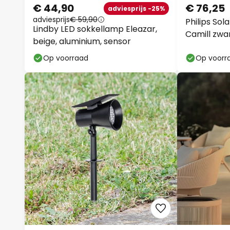
€ 44,90
€ 76,25
adviesprijs -25%
adviesprijs
€ 59,90
Philips So
Lindby LED sokkellamp Eleazar,
Camill zwa
beige, aluminium, sensor
Op voorraad
Op voorr