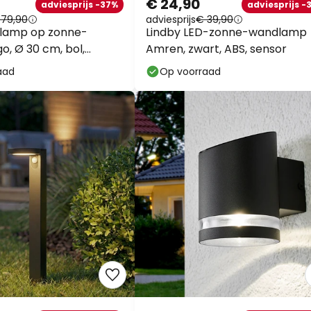
€ 24,90
adviesprijs -37%
adviesprijs -
 79,90
adviesprijs
€ 39,90
 lamp op zonne-
Lindby LED-zonne-wandlamp
o, Ø 30 cm, bol,
Amren, zwart, ABS, sensor
it
aad
Op voorraad