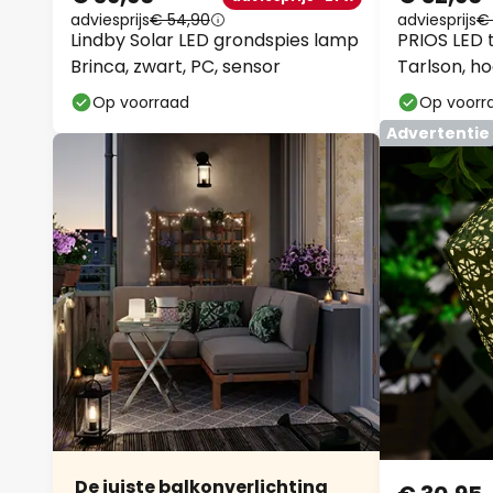
adviesprijs
€ 54,90
adviesprijs
€
Lindby Solar LED grondspies lamp
PRIOS LED 
Brinca, zwart, PC, sensor
Tarlson, ho
Op voorraad
Op voorr
Advertentie
De juiste balkonverlichting