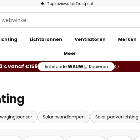
Top reviews bij Trustpilot
ichting
Lichtbronnen
Ventilatoren
Merken
Meer
13% vanaf €159
Actiecode:
WAUW
Kopiëren
hting
wegingssensor
Solar-wandlampen
Solar padverlichting