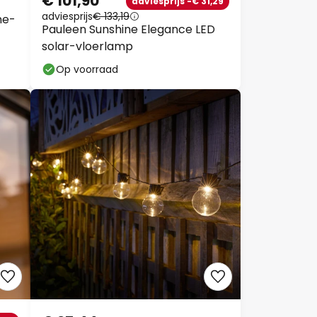
€ 101,90
adviesprijs -€ 31,29
adviesprijs
€ 133,19
ne-
Pauleen Sunshine Elegance LED
solar-vloerlamp
Op voorraad