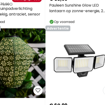
 79,90
Pauleen Sunshine Glow LED
tuinpadverlichting
lantaarn op zonne-energie, 2
ekig, antraciet, sensor
stuks
aad
Op voorraad
Advertentie