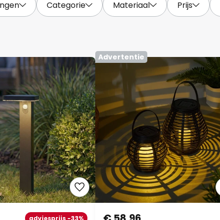
ingen
Categorie
Materiaal
Prijs
Advertentie
€ 58,96
adviesprijs -33%