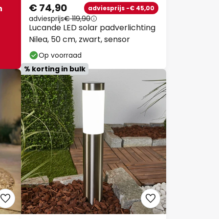
€ 74,90
n
adviesprijs -€ 45,00
adviesprijs
€ 119,90
Lucande LED solar padverlichting
Nilea, 50 cm, zwart, sensor
Op voorraad
% korting in bulk