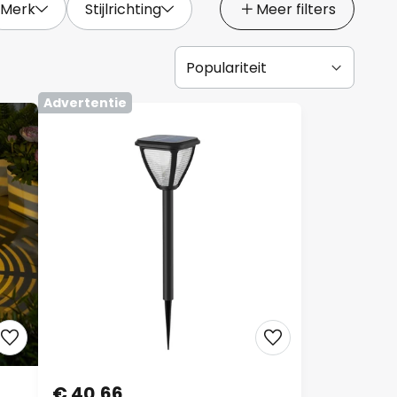
Merk
Stijlrichting
Meer filters
Advertentie
€ 40,66