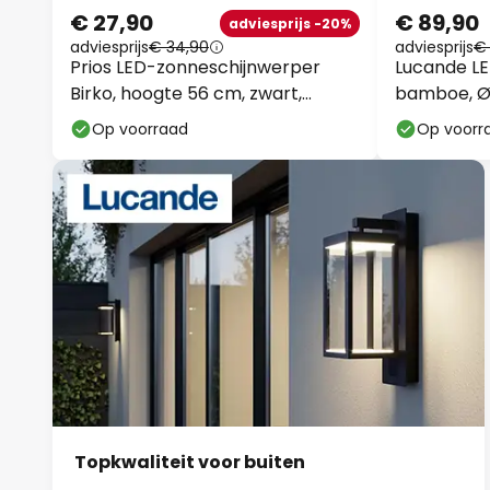
€ 27,90
€ 89,90
adviesprijs -20%
adviesprijs
€ 34,90
adviesprijs
€ 
Prios LED-zonneschijnwerper
Lucande LED
Birko, hoogte 56 cm, zwart,
bamboe, Ø
grondspies
Op voorraad
Op voorr
Topkwaliteit voor buiten