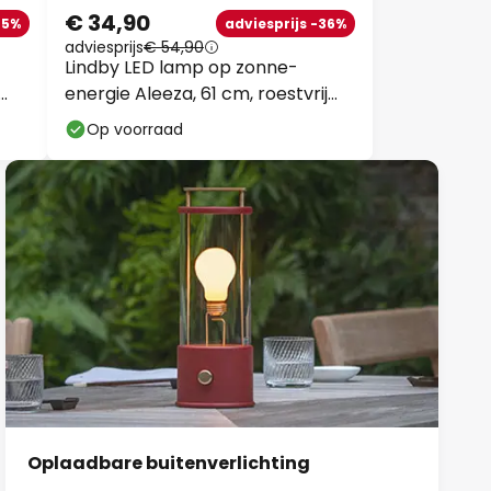
€ 34,90
25%
adviesprijs -36%
adviesprijs
€ 54,90
Lindby LED lamp op zonne-
energie Aleeza, 61 cm, roestvrij
staal, grondpen
Op voorraad
Oplaadbare buitenverlichting