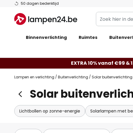
Ga
50 dagen bedenktijd
naar
Zoek
de
hier
inhoud
in
Binnenverlichting
Ruimtes
de
Buitenverl
webwinkel
EXTRA 10% vanaf €99 & 
Lampen en verlichting
Buitenverlichting
Solar buitenverlichting
Solar buitenverlic
Lichtbollen op zonne-energie
Solarlampen met be