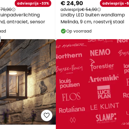
€ 24,90
adviesprijs -33%
adviesprijs -
 79,90
adviesprijs
€ 54,90
tuinpadverlichting
Lindby LED buiten wandlamp
nd, antraciet, sensor
Melinda, 9 cm, roestvrij staal
aad
Op voorraad