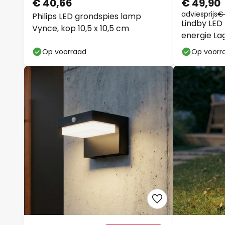
€ 40,66
€ 49,90
adviesprijs
€
Philips LED grondspies lamp
Lindby LED
Vynce, kop 10,5 x 10,5 cm
energie Lag
grondpin, w
Op voorraad
Op voorr