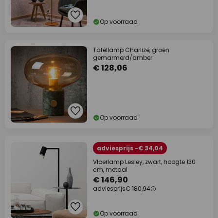
Op voorraad
Tafellamp Charlize, groen
gemarmerd/amber
€ 128,06
Op voorraad
adviesprijs -€ 34,04
Vloerlamp Lesley, zwart, hoogte 130
cm, metaal
€ 146,90
adviesprijs
€ 180,94
Op voorraad