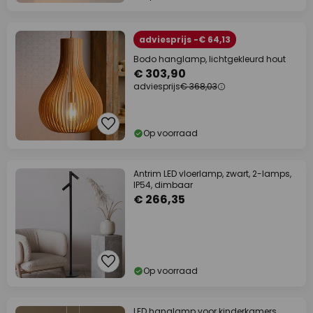
adviesprijs -€ 64,13
Bodo hanglamp, lichtgekleurd hout
€ 303,90
adviesprijs
€ 368,03
Op voorraad
Antrim LED vloerlamp, zwart, 2-lamps,
IP54, dimbaar
€ 266,35
Op voorraad
LED hanglamp voor kinderkamers