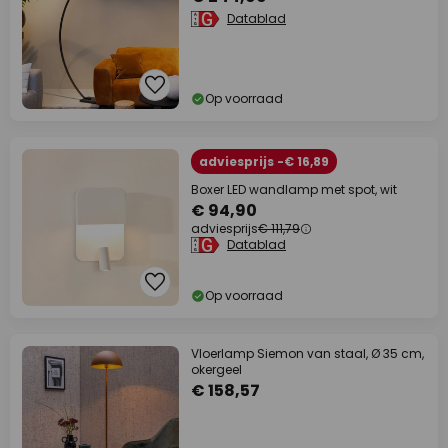
Datablad
Op voorraad
adviesprijs -€ 16,89
Boxer LED wandlamp met spot, wit
€ 94,90
adviesprijs
€ 111,79
Datablad
Op voorraad
Vloerlamp Siemon van staal, Ø 35 cm,
okergeel
€ 158,57