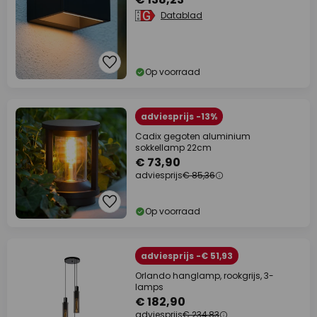
Datablad
Op voorraad
adviesprijs -13%
Cadix gegoten aluminium
sokkellamp 22cm
€ 73,90
adviesprijs
€ 85,36
Op voorraad
adviesprijs -€ 51,93
Orlando hanglamp, rookgrijs, 3-
lamps
€ 182,90
adviesprijs
€ 234,83