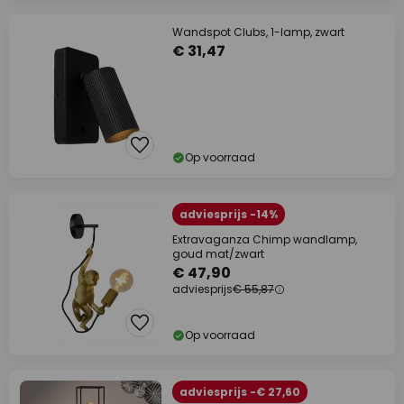
Wandspot Clubs, 1-lamp, zwart
€ 31,47
Op voorraad
adviesprijs -14%
Extravaganza Chimp wandlamp,
goud mat/zwart
€ 47,90
adviesprijs
€ 55,87
Op voorraad
adviesprijs -€ 27,60