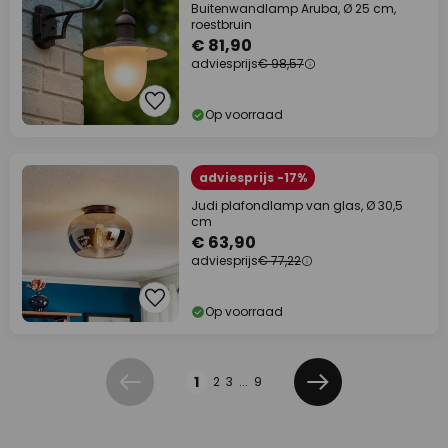
Buitenwandlamp Aruba, Ø 25 cm,
roestbruin
€ 81,90
adviesprijs
€ 98,57
Op voorraad
adviesprijs -17%
Judi plafondlamp van glas, Ø 30,5
cm
€ 63,90
adviesprijs
€ 77,22
Op voorraad
Pagina
1
2
3
...
9
Vorige
Volgende