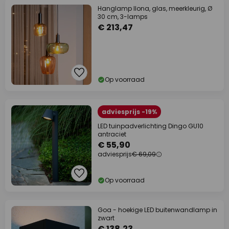
Hanglamp Ilona, glas, meerkleurig, Ø
30 cm, 3-lamps
€ 213,47
Op voorraad
adviesprijs -19%
LED tuinpadverlichting Dingo GU10
antraciet
€ 55,90
adviesprijs
€ 69,09
Op voorraad
Goa - hoekige LED buitenwandlamp in
zwart
€ 138,23