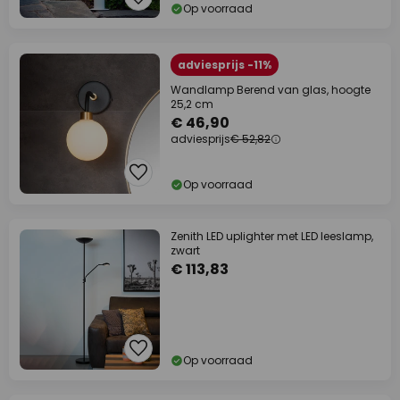
Op voorraad
adviesprijs -11%
Wandlamp Berend van glas, hoogte
25,2 cm
€ 46,90
adviesprijs
€ 52,82
Op voorraad
Zenith LED uplighter met LED leeslamp,
zwart
€ 113,83
Op voorraad