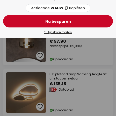
Actiecode:
WAUW
Kopiëren
Op voorraad
Nu besparen
adviesprijs -16%
Tyler plafondlamp voor de badkamer,
*Uitgesloten merken
zwart/rookgrijs
€ 57,90
adviesprijs
€ 69,09
Op voorraad
LED plafondlamp Samling, lengte 62
cm, taupe, metaal
€ 135,18
Datablad
Op voorraad