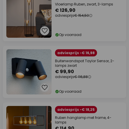
Vloerlamp Ruben, zwart, 3-lamps
€ 126,90
adviesprijs
€ 154,50
Op voorraad
adviesprijs -€ 16,98
Buitenwandspot Taylor Sensor, 2-
lamps zwart
€ 99,90
adviesprijs
€ 116,88
Op voorraad
adviesprijs -€ 18,25
Ruben hanglamp met frame, 4-
lamps
€ 114,90