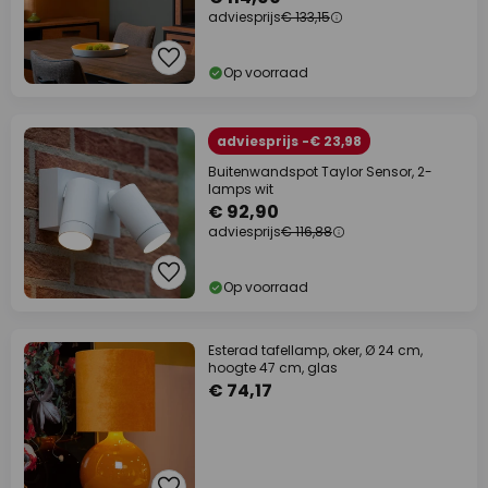
adviesprijs
€ 133,15
Op voorraad
adviesprijs -€ 23,98
Buitenwandspot Taylor Sensor, 2-
lamps wit
€ 92,90
adviesprijs
€ 116,88
Op voorraad
Esterad tafellamp, oker, Ø 24 cm,
hoogte 47 cm, glas
€ 74,17