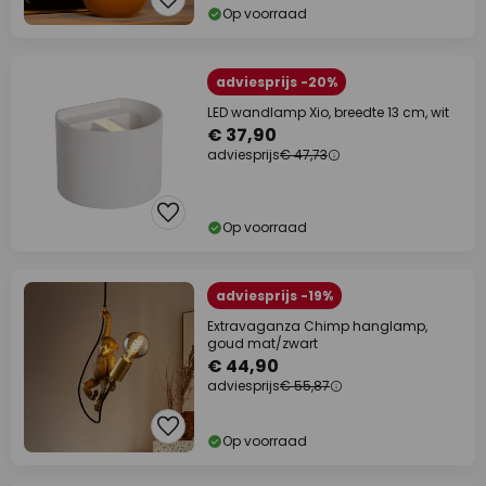
Op voorraad
adviesprijs -20%
LED wandlamp Xio, breedte 13 cm, wit
€ 37,90
adviesprijs
€ 47,73
Op voorraad
adviesprijs -19%
Extravaganza Chimp hanglamp,
goud mat/zwart
€ 44,90
adviesprijs
€ 55,87
Op voorraad