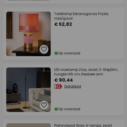
Tafellamp Extravaganza Frizzle,
roze/goud
€ 52,82
Op voorraad
LED vloerlamp Zozy, zwart, 3-StepDim,
hoogte 145 cm, flexibele arm
€ 90,44
Datablad
Op voorraad
Plafondspot Xirax, 4-lamps, zwart