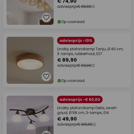
€ 74,90
adviesprijs
€ 99,90
Op voorraad
adviesprijs -10%
Lindby plafondlamp Tanju, Ø 40 cm,
3-lamps, rubberhout, E27
€ 89,90
adviesprijs
€ 99,90
Op voorraad
adviesprijs -€ 60,00
Lindby plafondlamp Della, zwart-
goud, Ø 58 cm, 3-lamps, E14
€ 49,90
adviesprijs
€ 109,90