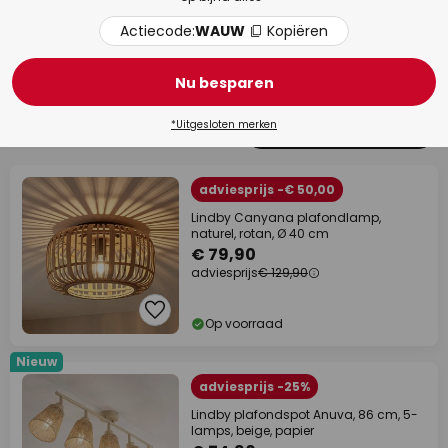
Actiecode:
WAUW
Kopiëren
Woonkamer
Keu
Nu besparen
*Uitgesloten merken
138 artikelen
Filter
1
adviesprijs -€ 50,00
Lindby Canyana plafondlamp,
naturel, rotan, Ø 40 cm
€ 79,90
adviesprijs
€ 129,90
Op voorraad
Nieuw
adviesprijs -25%
Lindby plafondspot Anuva, 86 cm, 5-
lamps, beige, papier