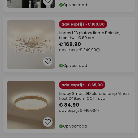
Op voorraad
adviesprijs -€ 180,00
Lindby LED plafondlamp Bolonia,
brons/wit, Ø 80 cm
€ 169,90
adviesprijs
€ 349,90
Op voorraad
adviesprijs -€ 65,00
Lindby Smart LED plafondlamp Mirren
hout Ø49,5cm CCT Tuya
€ 84,90
adviesprijs
€ 149,90
Op voorraad