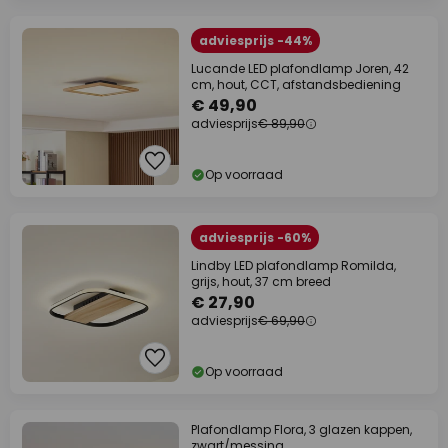
adviesprijs -44%
Lucande LED plafondlamp Joren, 42
cm, hout, CCT, afstandsbediening
€ 49,90
adviesprijs
€ 89,90
Op voorraad
adviesprijs -60%
Lindby LED plafondlamp Romilda,
grijs, hout, 37 cm breed
€ 27,90
adviesprijs
€ 69,90
Op voorraad
Plafondlamp Flora, 3 glazen kappen,
zwart/messing