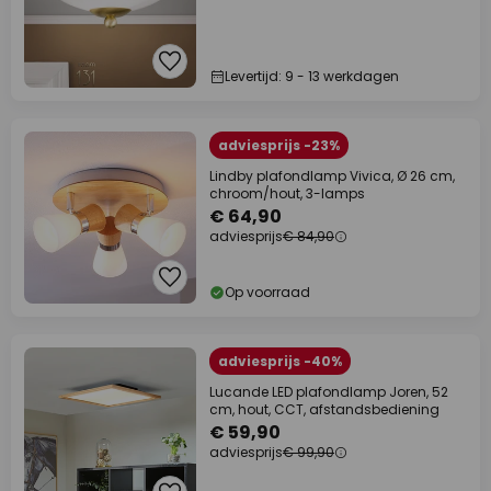
Levertijd: 9 - 13 werkdagen
adviesprijs -23%
Lindby plafondlamp Vivica, Ø 26 cm,
chroom/hout, 3-lamps
€ 64,90
adviesprijs
€ 84,90
Op voorraad
adviesprijs -40%
Lucande LED plafondlamp Joren, 52
cm, hout, CCT, afstandsbediening
€ 59,90
adviesprijs
€ 99,90