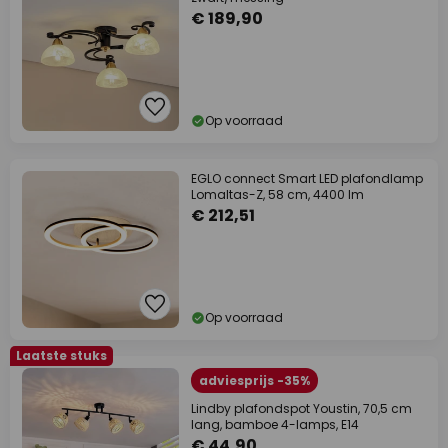
€ 189,90
Op voorraad
EGLO connect Smart LED plafondlamp
Lomaltas-Z, 58 cm, 4400 lm
€ 212,51
Op voorraad
Laatste stuks
adviesprijs -35%
Lindby plafondspot Youstin, 70,5 cm
lang, bamboe 4-lamps, E14
€ 44,90