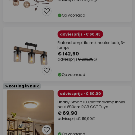
Op voorraad
adviesprijs -€ 60,45
Plafondlamp Lila met houten balk, 3-
lamps
€ 142,90
adviesprijs
€ 203,35
Op voorraad
% korting in bulk
adviesprijs -€ 50,00
Lindby Smart LED plafondlamp Innes
hout Ø39cm RGB CCT Tuya
€ 69,90
adviesprijs
€ 119,90
Op voorraad