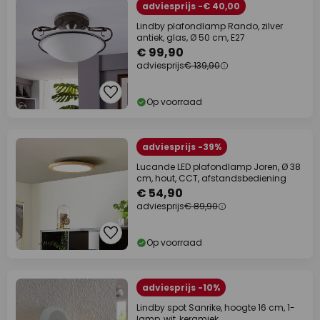
adviesprijs -€ 40,00
Lindby plafondlamp Rando, zilver
antiek, glas, Ø 50 cm, E27
€ 99,90
adviesprijs
€ 139,90
Op voorraad
adviesprijs -39%
Lucande LED plafondlamp Joren, Ø 38
cm, hout, CCT, afstandsbediening
€ 54,90
adviesprijs
€ 89,90
Op voorraad
adviesprijs -10%
Lindby spot Sanrike, hoogte 16 cm, 1-
lamp, wit, keramiek