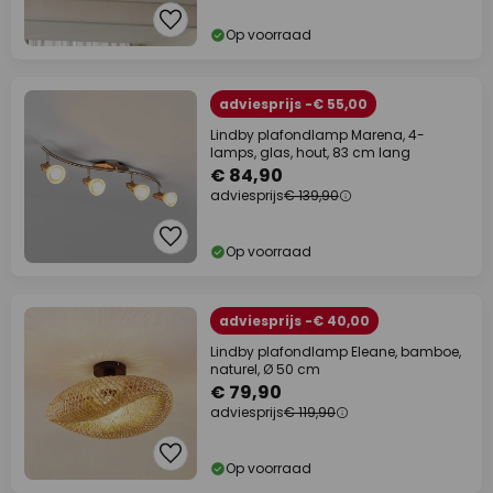
Op voorraad
adviesprijs -€ 55,00
Lindby plafondlamp Marena, 4-
lamps, glas, hout, 83 cm lang
€ 84,90
adviesprijs
€ 139,90
Op voorraad
adviesprijs -€ 40,00
Lindby plafondlamp Eleane, bamboe,
naturel, Ø 50 cm
€ 79,90
adviesprijs
€ 119,90
Op voorraad