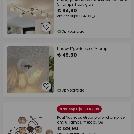
5-lamps, hout, glas
€ 84,90
adviesprijs
€ 114,90
Op voorraad
Lindby Efgenia spot, 1-lamp
€ 49,90
Op voorraad
adviesprijs -€ 62,39
Paul Neuhaus Greta plafondlamp, 65
cm, 6-lamps, metaal, G9
€ 139,90
adviesprijs
€ 202,29