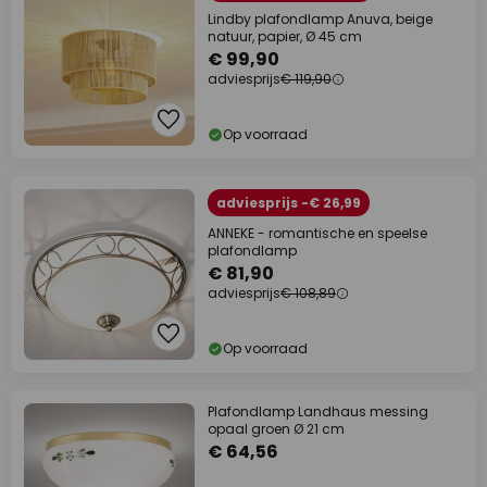
Lindby plafondlamp Anuva, beige
natuur, papier, Ø 45 cm
€ 99,90
adviesprijs
€ 119,90
Op voorraad
adviesprijs -€ 26,99
ANNEKE - romantische en speelse
plafondlamp
€ 81,90
adviesprijs
€ 108,89
Op voorraad
Plafondlamp Landhaus messing
opaal groen Ø 21 cm
€ 64,56