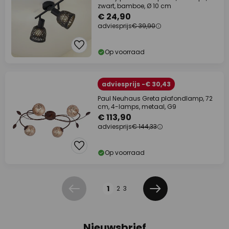
zwart, bamboe, Ø 10 cm
€ 24,90
adviesprijs
€ 39,90
Op voorraad
adviesprijs -€ 30,43
Paul Neuhaus Greta plafondlamp, 72
cm, 4-lamps, metaal, G9
€ 113,90
adviesprijs
€ 144,33
Op voorraad
Pagina
1
2
3
Vorige
Volgende
Nieuwsbrief