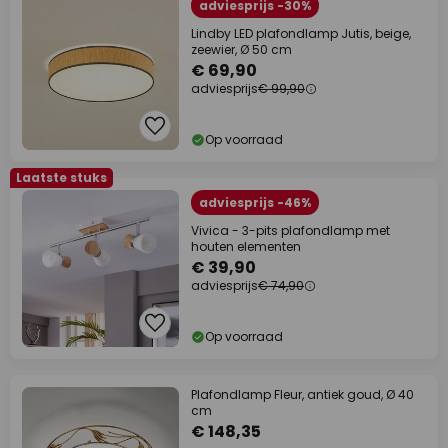
adviesprijs -30%
Lindby LED plafondlamp Jutis, beige,
zeewier, Ø 50 cm
€ 69,90
adviesprijs
€ 99,90
Op voorraad
Laatste stuks
adviesprijs -46%
Vivica - 3-pits plafondlamp met
houten elementen
€ 39,90
adviesprijs
€ 74,90
Op voorraad
Plafondlamp Fleur, antiek goud, Ø 40
cm
€ 148,35