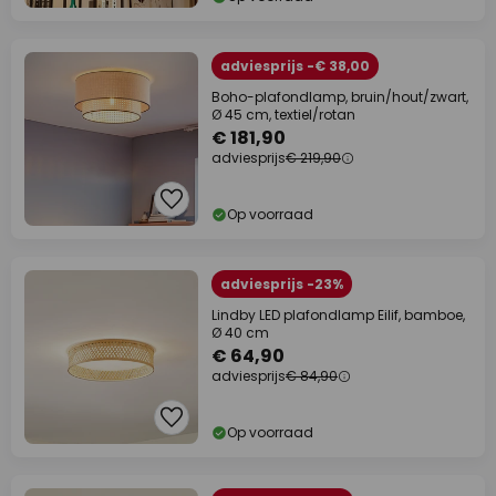
adviesprijs -€ 38,00
Boho-plafondlamp, bruin/hout/zwart,
Ø 45 cm, textiel/rotan
€ 181,90
adviesprijs
€ 219,90
Op voorraad
adviesprijs -23%
Lindby LED plafondlamp Eilif, bamboe,
Ø 40 cm
€ 64,90
adviesprijs
€ 84,90
Op voorraad