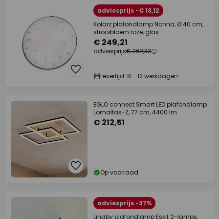
adviesprijs -€ 13,12
Kolarz plafondlamp Nonna, Ø 40 cm,
strooibloem roze, glas
€ 249,21
adviesprijs
€ 262,33
Levertijd: 8 - 12 werkdagen
EGLO connect Smart LED plafondlamp
Lomaltas-Z, 77 cm, 4400 lm
€ 212,51
Op voorraad
adviesprijs -37%
Lindby plafondlamp Eskil, 2-lamps,