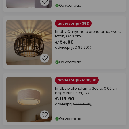
Op voorraad
adviesprijs -39%
Lindby Canyana plafondlamp, zwart,
rotan, Ø 40 cm
€ 54,90
adviesprijs
€ 89,90
Op voorraad
adviesprijs -€ 30,00
Lindby plafondlamp Soula, Ø 60 cm,
beige, kunststof, E27
€ 119,90
adviesprijs
€ 149,90
Op voorraad