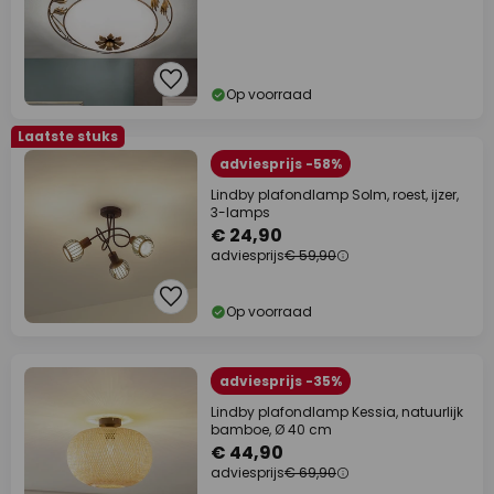
Op voorraad
Laatste stuks
adviesprijs -58%
Lindby plafondlamp Solm, roest, ijzer,
3-lamps
€ 24,90
adviesprijs
€ 59,90
Op voorraad
adviesprijs -35%
Lindby plafondlamp Kessia, natuurlijk
bamboe, Ø 40 cm
€ 44,90
adviesprijs
€ 69,90