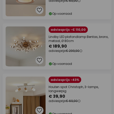
adviesprijs
€ 69,90
Op voorraad
adviesprijs -€ 110,00
Lindby LED plafondlamp Bentas, brons,
metaal, Ø 80cm
€ 189,90
adviesprijs
€ 299,90
Op voorraad
adviesprijs -43%
Houten spot Christoph, 3-lamps,
langwerpig
€ 39,90
adviesprijs
€ 69,90
Op voorraad