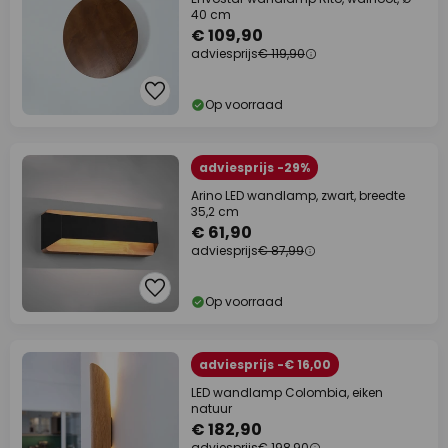
40 cm
€ 109,90
adviesprijs
€ 119,90
Op voorraad
adviesprijs -29%
Arino LED wandlamp, zwart, breedte
35,2 cm
€ 61,90
adviesprijs
€ 87,99
Op voorraad
adviesprijs -€ 16,00
LED wandlamp Colombia, eiken
natuur
€ 182,90
adviesprijs
€ 198,90