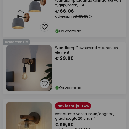
Wandlamp Lucande Kalinda, set van
2, grijs, beton, E14
€ 66,06
adviesprijs
€ 139,30
Op voorraad
Advertentie
Wandlamp Townshend met houten
element
€ 29,90
Op voorraad
adviesprijs -14%
wandlamp Salvia, bruin/cognac,
glas, hoogte 20 cm, E14
€ 59,90