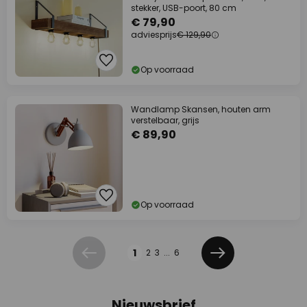
stekker, USB-poort, 80 cm
€ 79,90
adviesprijs
€ 129,90
Op voorraad
Wandlamp Skansen, houten arm
verstelbaar, grijs
€ 89,90
Op voorraad
Pagina
1
2
3
...
6
Vorige
Volgende
Nieuwsbrief