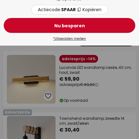
Actiecode:
SPAAR
Kopiëren
Hal
Woo
Nu besparen
*Uitgesloten merken
303 artikelen
Filter
1
adviesprijs -14%
Lucande LED wandlamp Lieske, 40 cm,
hout, zwart
€ 59,90
adviesprijs
€ 69,90
Op voorraad
Advertentie
Townshend wandlamp, breedte 14
cm, zwart/eiken
€ 30,40