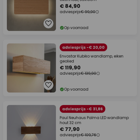
€ 84,90
adviesprijs
€ 99,90
Op voorraad
adviesprijs -€ 20,00
Envostar Kubiko wandlamp, eiken
geolied
€ 119,90
adviesprijs
€ 139,90
Op voorraad
adviesprijs -€ 31,86
Paul Neuhaus Palma LED wandlamp
hout 32 cm
€ 77,90
adviesprijs
€ 109,76