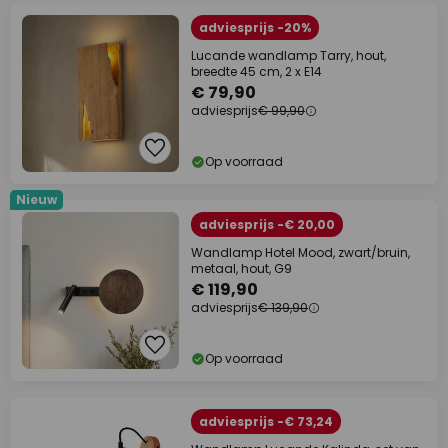
adviesprijs -20%
Lucande wandlamp Tarry, hout,
breedte 45 cm, 2 x E14
€ 79,90
adviesprijs
€ 99,90
Op voorraad
Nieuw
adviesprijs -€ 20,00
Wandlamp Hotel Mood, zwart/bruin,
metaal, hout, G9
€ 119,90
adviesprijs
€ 139,90
Op voorraad
adviesprijs -€ 73,24