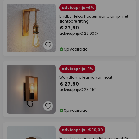
adviesprijs -6%
Lindby Helou houten wandlamp met
zichtbare fitting
€ 27,90
adviesprijs
€ 29,90
Op voorraad
adviesprijs -1%
Wandlamp Frame van hout
€ 27,90
adviesprijs
€ 28,41
Op voorraad
adviesprijs -€ 10,00
Envostar wandlamp Rito, walnoot, Ø