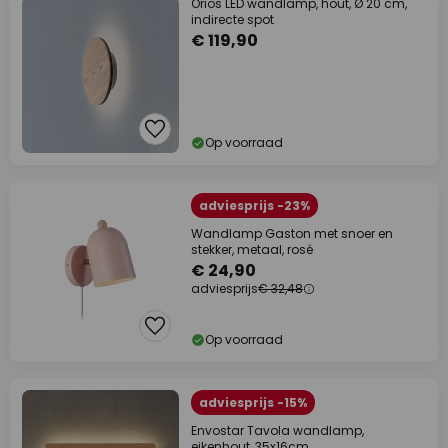
Orios LED wandlamp, hout, Ø 20 cm,
indirecte spot
€ 119,90
Op voorraad
adviesprijs -23%
Wandlamp Gaston met snoer en
stekker, metaal, rosé
€ 24,90
adviesprijs
€ 32,48
Op voorraad
adviesprijs -15%
Envostar Tavola wandlamp,
eikenhout, 35x16cm