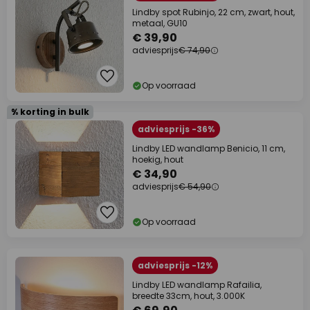
Lindby spot Rubinjo, 22 cm, zwart, hout,
metaal, GU10
€ 39,90
adviesprijs
€ 74,90
Op voorraad
% korting in bulk
adviesprijs -36%
Lindby LED wandlamp Benicio, 11 cm,
hoekig, hout
€ 34,90
adviesprijs
€ 54,90
Op voorraad
adviesprijs -12%
Lindby LED wandlamp Rafailia,
breedte 33cm, hout, 3.000K