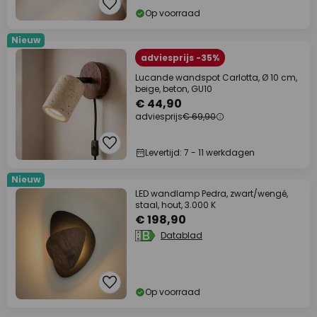
Op voorraad
Nieuw
adviesprijs -35%
Lucande wandspot Carlotta, Ø 10 cm,
beige, beton, GU10
€ 44,90
adviesprijs
€ 69,90
Levertijd: 7 - 11 werkdagen
Nieuw
LED wandlamp Pedra, zwart/wengé,
staal, hout, 3.000 K
€ 198,90
Datablad
Op voorraad