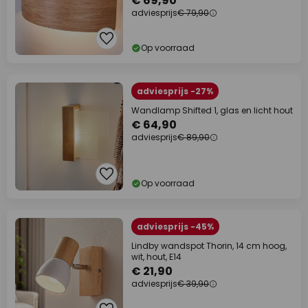
€ 69,90
adviesprijs
€ 79,90
Op voorraad
adviesprijs -27%
Wandlamp Shifted 1, glas en licht hout
€ 64,90
adviesprijs
€ 89,90
Op voorraad
adviesprijs -45%
Lindby wandspot Thorin, 14 cm hoog,
wit, hout, E14
€ 21,90
adviesprijs
€ 39,90