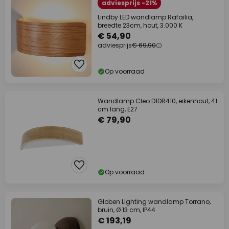
adviesprijs -21%
Lindby LED wandlamp Rafailia,
breedte 23cm, hout, 3.000 K
€ 54,90
adviesprijs
€ 69,90
Op voorraad
Wandlamp Cleo D1DR410, eikenhout, 41
cm lang, E27
€ 79,90
Op voorraad
Globen Lighting wandlamp Torrano,
bruin, Ø 13 cm, IP44
€ 193,19