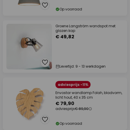
Op voorraad
Groene Langström wandspot met
glazen kap
€ 49,82
Levertijd: 9 - 13 werkdagen
adviesprijs -11%
Envostar wandlamp Folah, bladvorm,
licht hout, 40 x 35 cm
€ 79,90
adviesprijs
€ 89,90
Op voorraad