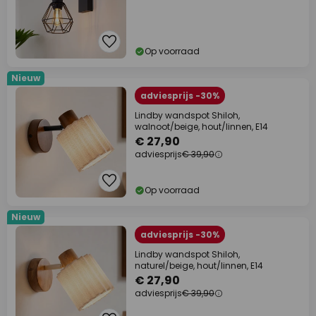
Op voorraad
Nieuw
adviesprijs -30%
Lindby wandspot Shiloh,
walnoot/beige, hout/linnen, E14
€ 27,90
adviesprijs
€ 39,90
Op voorraad
Nieuw
adviesprijs -30%
Lindby wandspot Shiloh,
naturel/beige, hout/linnen, E14
€ 27,90
adviesprijs
€ 39,90