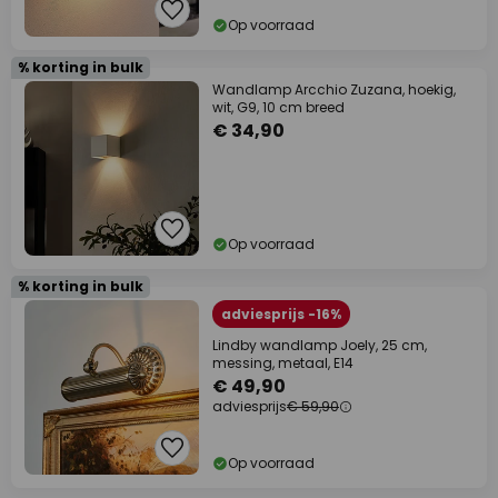
Op voorraad
% korting in bulk
Wandlamp Arcchio Zuzana, hoekig,
wit, G9, 10 cm breed
€ 34,90
Op voorraad
% korting in bulk
adviesprijs -16%
Lindby wandlamp Joely, 25 cm,
messing, metaal, E14
€ 49,90
adviesprijs
€ 59,90
Op voorraad