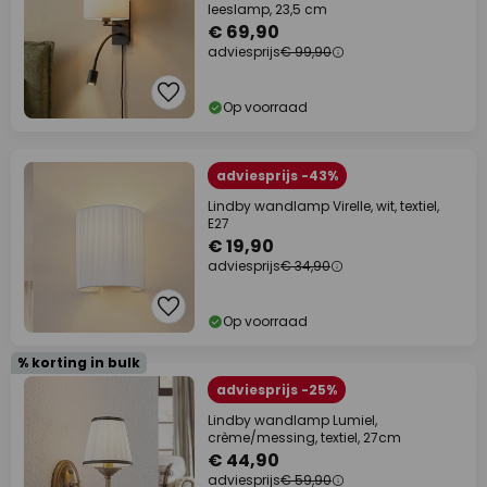
leeslamp, 23,5 cm
€ 69,90
adviesprijs
€ 99,90
Op voorraad
adviesprijs -43%
Lindby wandlamp Virelle, wit, textiel,
E27
€ 19,90
adviesprijs
€ 34,90
Op voorraad
% korting in bulk
adviesprijs -25%
Lindby wandlamp Lumiel,
crème/messing, textiel, 27cm
€ 44,90
adviesprijs
€ 59,90