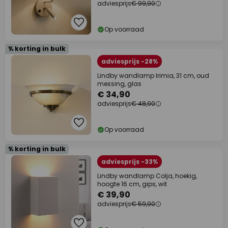
adviesprijs
€ 99,90
Op voorraad
% korting in bulk
adviesprijs -28%
Lindby wandlamp Irimia, 31 cm, oud
messing, glas
€ 34,90
adviesprijs
€ 48,90
Op voorraad
% korting in bulk
adviesprijs -33%
Lindby wandlamp Colja, hoekig,
hoogte 16 cm, gips, wit
€ 39,90
adviesprijs
€ 59,90