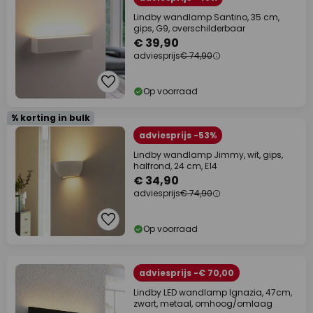
Lindby wandlamp Santino, 35 cm,
gips, G9, overschilderbaar
€ 39,90
adviesprijs
€ 74,90
Op voorraad
% korting in bulk
adviesprijs -53%
Lindby wandlamp Jimmy, wit, gips,
halfrond, 24 cm, E14
€ 34,90
adviesprijs
€ 74,90
Op voorraad
adviesprijs -€ 70,00
Lindby LED wandlamp Ignazia, 47cm,
zwart, metaal, omhoog/omlaag