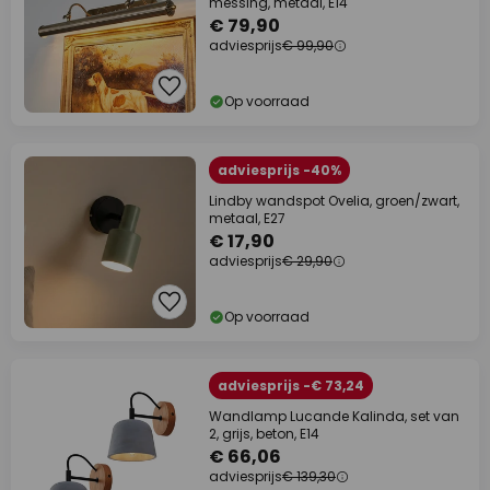
messing, metaal, E14
€ 79,90
adviesprijs
€ 99,90
Op voorraad
adviesprijs -40%
Lindby wandspot Ovelia, groen/zwart,
metaal, E27
€ 17,90
adviesprijs
€ 29,90
Op voorraad
adviesprijs -€ 73,24
Wandlamp Lucande Kalinda, set van
2, grijs, beton, E14
€ 66,06
adviesprijs
€ 139,30