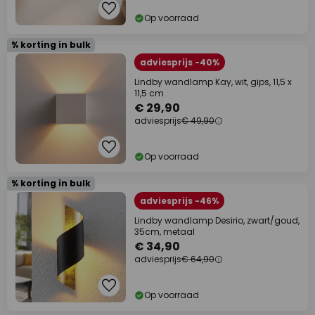
Op voorraad
% korting in bulk
adviesprijs -40%
Lindby wandlamp Kay, wit, gips, 11,5 x
11,5 cm
€ 29,90
adviesprijs
€ 49,90
Op voorraad
% korting in bulk
adviesprijs -46%
Lindby wandlamp Desirio, zwart/goud,
35cm, metaal
€ 34,90
adviesprijs
€ 64,90
Op voorraad