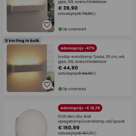
gips, G9, overschilderbaar
€ 39,90
adviesprijs
€ 79,90
Op voorraad
% korting in bulk
adviesprijs -47%
Lindby wandlamp Tjada, 35 cm, wit,
gips, G9, overschilderbaar
€ 44,90
adviesprijs
€ 84,90
Op voorraad
adviesprijs -€ 16,78
FLOS Mini Glo-Ball
spiegellamp/wandlamp, wit/opaak
€ 150,99
adviesprijs
€ 167,77