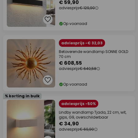
€ 59,90
adviesprijs
€ 129,90
Op voorraad
adviesprijs -€ 32,03
Betoverende wandlamp SONNE GOLD
70 cm
€ 608,55
adviesprijs
€ 640,58
Op voorraad
% korting in bulk
adviesprijs -50%
Lindby wandlamp Tjada, 22 cm, wit,
gips, G9, overschilderbaar
€ 34,90
adviesprijs
€ 69,90