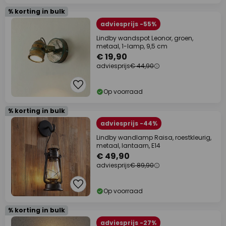
% korting in bulk
adviesprijs -55%
Lindby wandspot Leonor, groen,
metaal, 1-lamp, 9,5 cm
€ 19,90
adviesprijs
€ 44,90
Op voorraad
% korting in bulk
adviesprijs -44%
Lindby wandlamp Raisa, roestkleurig,
metaal, lantaarn, E14
€ 49,90
adviesprijs
€ 89,90
Op voorraad
% korting in bulk
adviesprijs -27%