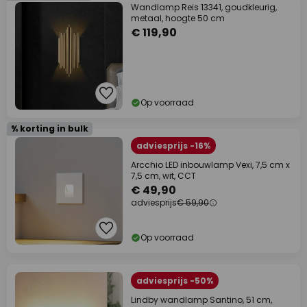
Wandlamp Reis 13341, goudkleurig,
metaal, hoogte 50 cm
€ 119,90
Op voorraad
% korting in bulk
adviesprijs -16%
Arcchio LED inbouwlamp Vexi, 7,5 cm x
7,5 cm, wit, CCT
€ 49,90
adviesprijs
€ 59,90
Op voorraad
adviesprijs -50%
Lindby wandlamp Santino, 51 cm,