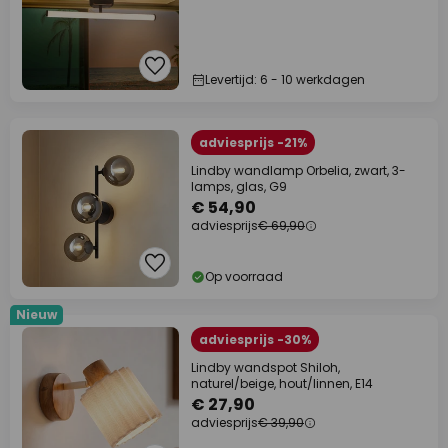
Levertijd: 6 - 10 werkdagen
adviesprijs -21%
Lindby wandlamp Orbelia, zwart, 3-
lamps, glas, G9
€ 54,90
adviesprijs
€ 69,90
Op voorraad
Nieuw
adviesprijs -30%
Lindby wandspot Shiloh,
naturel/beige, hout/linnen, E14
€ 27,90
adviesprijs
€ 39,90