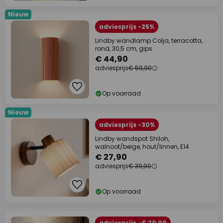
Nieuw
adviesprijs -25%
Lindby wandlamp Colja, terracotta,
rond, 30,5 cm, gips
€ 44,90
adviesprijs
€ 59,90
Op voorraad
Nieuw
adviesprijs -30%
Lindby wandspot Shiloh,
walnoot/beige, hout/linnen, E14
€ 27,90
adviesprijs
€ 39,90
Op voorraad
adviesprijs -€ 20,00