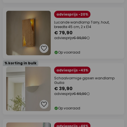
adviesprijs -20%
Lucande wandlamp Tarry, hout,
breedte 45 cm, 2 x E14
€ 79,90
adviesprijs
€ 99,90
Op voorraad
% korting in bulk
adviesprijs -43%
Schaalvormige gipsen wandlamp
Guilia
€ 39,90
adviesprijs
€ 69,90
Op voorraad
adviesprijs -46%