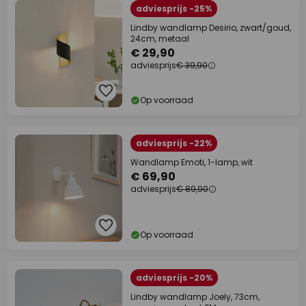
adviesprijs -25%
Lindby wandlamp Desirio, zwart/goud,
24cm, metaal
€ 29,90
adviesprijs
€ 39,90
Op voorraad
adviesprijs -22%
Wandlamp Emoti, 1-lamp, wit
€ 69,90
adviesprijs
€ 89,90
Op voorraad
adviesprijs -20%
Lindby wandlamp Joely, 73cm,