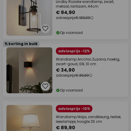
Lindby Rozalie wandlamp, zwart,
metaal, lantaarn, 44cm
€ 94,90
adviesprijs
€ 139,90
Op voorraad
% korting in bulk
adviesprijs -12%
Wandlamp Arcchio Zuzana, hoekig,
zwart-goud, G9, 10 cm
€ 34,90
adviesprijs
€ 39,90
Op voorraad
adviesprijs -10%
Wandlamp Maja, zandkleurig, textiel,
leeslampje, hoogte 25 cm
€ 89,90