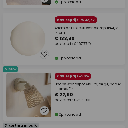
Op voorraad
adviesprijs -€ 33,87
Artemide Dioscuri wandlamp, IP44, Ø
14 cm
€ 133,90
adviesprijs
€ 167,77
Op voorraad
Nieuw
adviesprijs -30%
Lindby wandspot Anuva, beige, papier,
1-lamp, E14
€ 27,90
adviesprijs
€ 39,90
Op voorraad
% korting in bulk