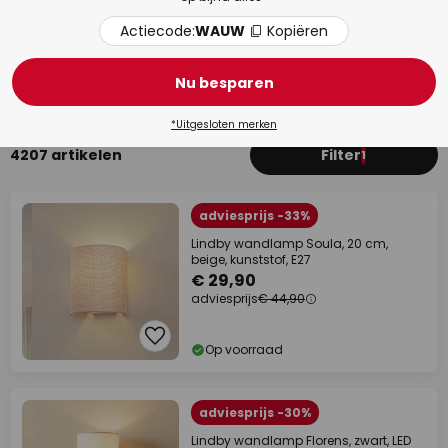
Actiecode:
WAUW
Kopiëren
Hal
Woo
Nu besparen
*Uitgesloten merken
4207 artikelen
Filter
1
adviesprijs -33%
Lindby wandlamp Soula, 20 cm,
beige, kunststof, E27
€ 29,90
adviesprijs
€ 44,90
Op voorraad
adviesprijs -30%
Lindby wandlamp Florens, zwart, LED