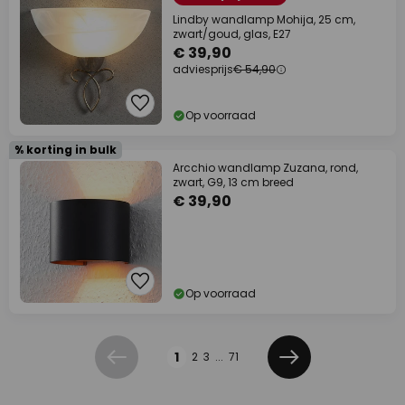
Lindby wandlamp Mohija, 25 cm,
zwart/goud, glas, E27
€ 39,90
adviesprijs
€ 54,90
Op voorraad
% korting in bulk
Arcchio wandlamp Zuzana, rond,
zwart, G9, 13 cm breed
€ 39,90
Op voorraad
Pagina
1
2
3
...
71
Vorige
Volgende