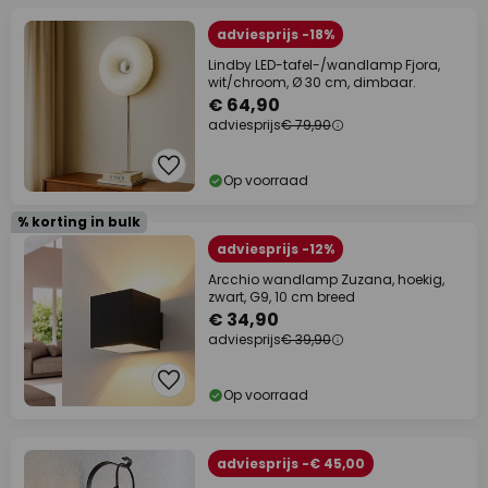
adviesprijs -18%
Lindby LED-tafel-/wandlamp Fjora,
wit/chroom, Ø 30 cm, dimbaar.
€ 64,90
adviesprijs
€ 79,90
Op voorraad
% korting in bulk
adviesprijs -12%
Arcchio wandlamp Zuzana, hoekig,
zwart, G9, 10 cm breed
€ 34,90
adviesprijs
€ 39,90
Op voorraad
adviesprijs -€ 45,00