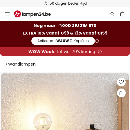
50 dagen bedenktijd
Ga
naar
de
ken
Nog maar
00D 21U 21M 56S
inhoud
EXTRA 10% vanaf €99 & 13% vanaf €159
Actiecode:
WAUW
Kopiëren
WOW Week:
tot wel 70% korting
Wandlampen
Ga
naar
het
einde
van
de
afbeeldingen-
gallerij