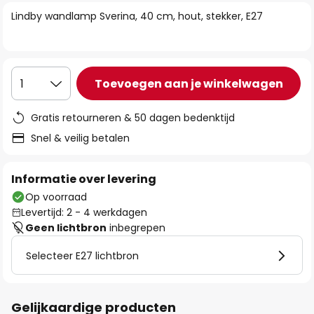
van
Lindby wandlamp Sverina, 40 cm, hout, stekker, E27
de
afbeeldingen-
gallerij
Toevoegen aan je winkelwagen
1
Gratis retourneren & 50 dagen bedenktijd
Snel & veilig betalen
Informatie over levering
Op voorraad
Levertijd: 2 - 4 werkdagen
Geen lichtbron
inbegrepen
Selecteer E27 lichtbron
Gelijkaardige producten