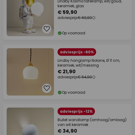
Lindby Kosmo tafellamp, wit/goud,
keramiek, glas
€ 59,90
adviesprijs
€ 69,90
Op voorraad
adviesprijs -60%
Lindby hanglamp Nolane, Ø 11 cm,
keramiek, wit/messing
€ 21,90
adviesprijs
€ 54,90
Op voorraad
adviesprijs -12%
Bullet wandlamp (omhoog/omlaag)
van wit keramiek
€ 34,90