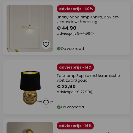
adviesprijs -40%
Lindby hanglamp Annira, Ø 29 cm,
keramiek, wit/messing
€ 44,90
adviesprijs
€ 74,90
Op voorraad
adviesprijs -14%
Tafellamp Sophia met keramische
voet, zwart/goud
€ 23,90
adviesprijs
€ 27,99
Op voorraad
adviesprijs -14%