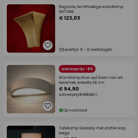
Elegante, rechthoekige wandlamp
ANTONIE
€ 123,03
Levertijd: 9 - 13 werkdagen
adviesprijs -8%
Wandlamp Bow up/down van wit
keramiek, breedte 38 cm
€ 54,90
adviesprijs
€ 59,90
Op voorraad
Tafellamp Greasby met stoffen kap,
beige