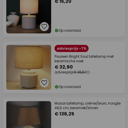
€ 15,20
Op voorraad
adviesprijs -7%
Pauleen Bright Soul tafellamp met
keramische voet
€ 32,90
adviesprijs
€ 35,57
Op voorraad
Masai tafellamp, crème/bruin, hoogte
46,5 cm, keramiek/linnen
€ 136,25