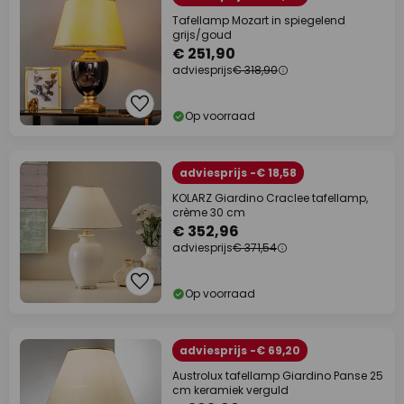
Tafellamp Mozart in spiegelend
grijs/goud
€ 251,90
adviesprijs
€ 318,90
Op voorraad
adviesprijs -€ 18,58
KOLARZ Giardino Craclee tafellamp,
crème 30 cm
€ 352,96
adviesprijs
€ 371,54
Op voorraad
adviesprijs -€ 69,20
Austrolux tafellamp Giardino Panse 25
cm keramiek verguld