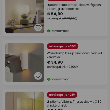
Lucande tafellamp Fidelo, wit/groen,
38 cm, glas, keramiek
€ 54,90
adviesprijs
€ 79,90
Op voorraad
adviesprijs -30%
Wandlamp Ice up and down van wit
keramiek
€ 34,90
adviesprijs
€ 49,90
Op voorraad
adviesprijs -21%
Lindby tafellamp Thalassia, wit, Ø 30
cm, keramiek