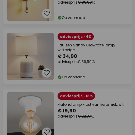
adviesprijs
€ 89,90
Op voorraad
adviesprijs -4%
Pauleen Sandy Glow tafellamp,
wit/beige
€ 34,90
adviesprijs
€ 36,59
Op voorraad
adviesprijs -13%
Plafondlamp Frost van keramiek, wit
€ 19,90
adviesprijs
€ 22,87