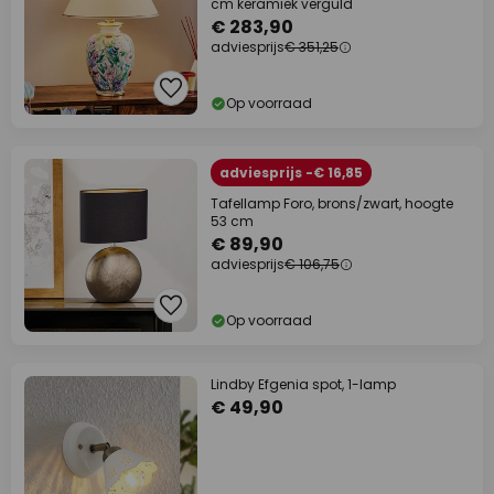
cm keramiek verguld
€ 283,90
adviesprijs
€ 351,25
Op voorraad
adviesprijs -€ 16,85
Tafellamp Foro, brons/zwart, hoogte
53 cm
€ 89,90
adviesprijs
€ 106,75
Op voorraad
Lindby Efgenia spot, 1-lamp
€ 49,90