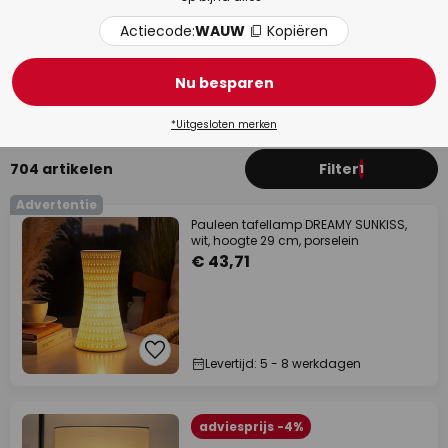
Actiecode:
WAUW
Kopiëren
Badkamer
Woo
Nu besparen
*Uitgesloten merken
704 artikelen
Filter
1
Advertentie
Pauleen tafellamp DREAMY SUNKISS,
wit, hoogte 29 cm, porselein
€ 43,71
Levertijd: 5 - 8 werkdagen
adviesprijs -4%