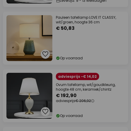
Levertijd: 9 - 13 werkdagen
Pauleen tafellamp LOVE IT CLASSY,
wit/groen, hoogte 36 cm
€ 50,83
Op voorraad
adviesprijs -€ 14,02
Ovum tafellamp, wit/goudkleurig,
hoogte 48 cm, keramiek/chintz
€ 192,90
adviesprijs
€ 206,92
Op voorraad