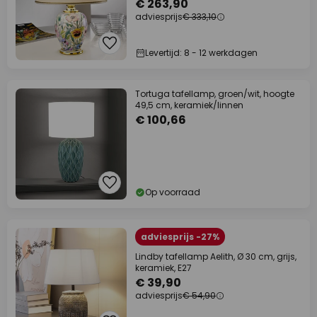
€ 263,90
adviesprijs
€ 333,10
Levertijd: 8 - 12 werkdagen
Tortuga tafellamp, groen/wit, hoogte
49,5 cm, keramiek/linnen
€ 100,66
Op voorraad
adviesprijs -27%
Lindby tafellamp Aelith, Ø 30 cm, grijs,
keramiek, E27
€ 39,90
adviesprijs
€ 54,90