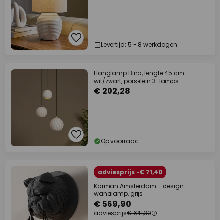
Levertijd: 5 - 8 werkdagen
Hanglamp Bina, lengte 45 cm
wit/zwart, porselein 3-lamps.
€ 202,28
Op voorraad
adviesprijs -€ 71,40
Karman Amsterdam - design-
wandlamp, grijs
€ 569,90
adviesprijs
€ 641,30