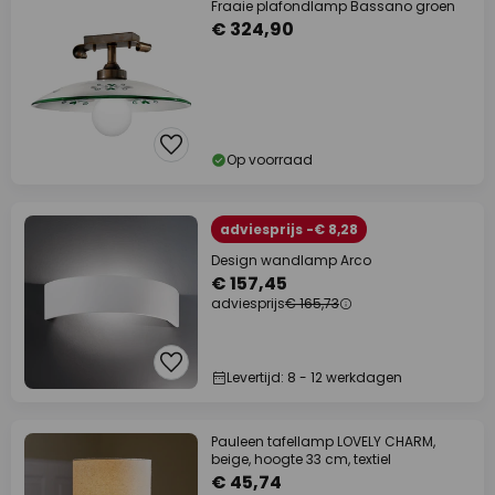
Fraaie plafondlamp Bassano groen
€ 324,90
Op voorraad
adviesprijs -€ 8,28
Design wandlamp Arco
€ 157,45
adviesprijs
€ 165,73
Levertijd: 8 - 12 werkdagen
Pauleen tafellamp LOVELY CHARM,
beige, hoogte 33 cm, textiel
€ 45,74