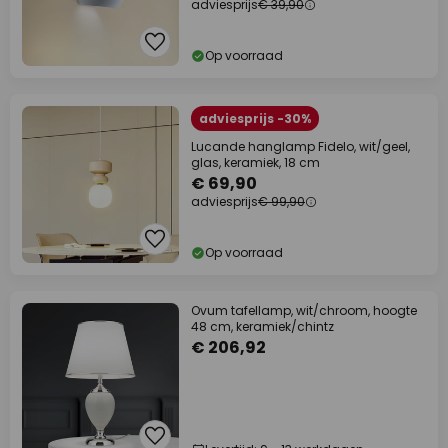
adviesprijs
€ 39,90
Op voorraad
adviesprijs -30%
Lucande hanglamp Fidelo, wit/geel,
glas, keramiek, 18 cm
€ 69,90
adviesprijs
€ 99,90
Op voorraad
Ovum tafellamp, wit/chroom, hoogte
48 cm, keramiek/chintz
€ 206,92