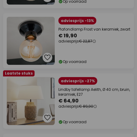
Op voorraad
adviesprijs -13%
Plafondlamp Frost van keramiek, zwart
€ 19,90
adviesprijs
€ 22,87
Op voorraad
Laatste stuks
adviesprijs -27%
Lindby tafellamp Aelith, Ø 40 cm, bruin,
keramiek, E27
€ 64,90
adviesprijs
€ 89,90
Op voorraad