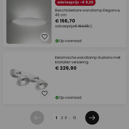
adviesprijs -€ 8,25
Beschilderbare wandlamp Elegance,
45 cm
€ 156,70
adviesprijs
€ 164,95
Op voorraad
Keramische wandlamp Guiliano met
kristallen versiering
€ 229,90
Op voorraad
Pagina
1
2
3
...
12
Vorige
Volgende