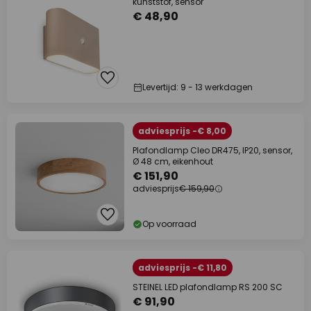
kunststof, sensor
€ 48,90
Levertijd: 9 - 13 werkdagen
adviesprijs -€ 8,00
Plafondlamp Cleo DR475, IP20, sensor,
Ø 48 cm, eikenhout
€ 151,90
adviesprijs
€ 159,90
Op voorraad
adviesprijs -€ 11,80
STEINEL LED plafondlamp RS 200 SC
€ 91,90