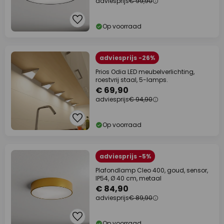
adviesprijs
€ 99,90
Op voorraad
adviesprijs -26%
Prios Odia LED meubelverlichting,
roestvrij staal, 5-lamps.
€ 69,90
adviesprijs
€ 94,90
Op voorraad
adviesprijs -5%
Plafondlamp Cleo 400, goud, sensor,
IP54, Ø 40 cm, metaal
€ 84,90
adviesprijs
€ 89,90
Op voorraad