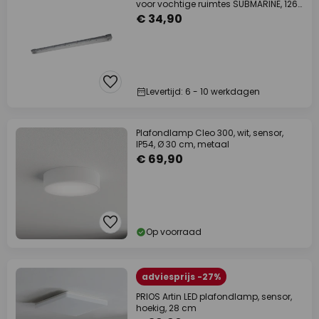
voor vochtige ruimtes SUBMARINE, 126
cm grijs
€ 34,90
Levertijd: 6 - 10 werkdagen
Plafondlamp Cleo 300, wit, sensor,
IP54, Ø 30 cm, metaal
€ 69,90
Op voorraad
adviesprijs -27%
PRIOS Artin LED plafondlamp, sensor,
hoekig, 28 cm