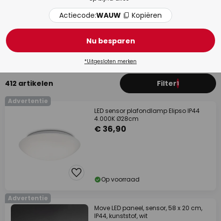
Actiecode:
WAUW
Kopiëren
Badkamer
Woo
Nu besparen
*Uitgesloten merken
412 artikelen
Filter
1
Advertentie
LED sensor plafondlamp Elipso IP44
4.000K Ø28cm
€ 36,90
Op voorraad
Advertentie
Move LED paneel, sensor, 58 x 20 cm,
IP44, kunststof, wit