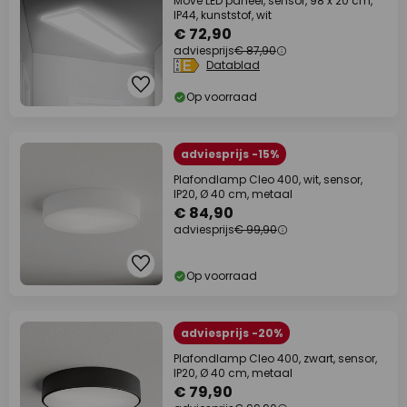
Move LED paneel, sensor, 98 x 20 cm,
IP44, kunststof, wit
€ 72,90
adviesprijs
€ 87,90
Datablad
Op voorraad
adviesprijs -15%
Plafondlamp Cleo 400, wit, sensor,
IP20, Ø 40 cm, metaal
€ 84,90
adviesprijs
€ 99,90
Op voorraad
adviesprijs -20%
Plafondlamp Cleo 400, zwart, sensor,
IP20, Ø 40 cm, metaal
€ 79,90