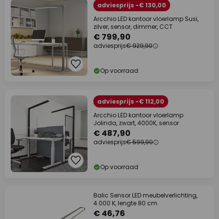
adviesprijs -€ 130,00
Arcchio LED kantoor vloerlamp Susi,
zilver, sensor, dimmer, CCT
€ 799,90
adviesprijs
€ 929,90
Op voorraad
adviesprijs -€ 112,00
Arcchio LED kantoor vloerlamp
Jolinda, zwart, 4000K, sensor
€ 487,90
adviesprijs
€ 599,90
Op voorraad
Balic Sensor LED meubelverlichting,
4.000 K, lengte 80 cm
€ 46,76