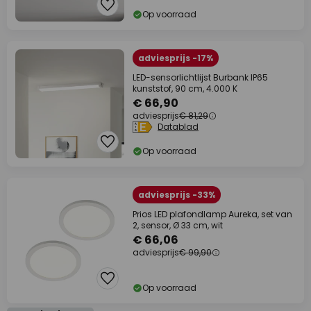
Op voorraad
adviesprijs -17%
LED-sensorlichtlijst Burbank IP65
kunststof, 90 cm, 4.000 K
€ 66,90
adviesprijs
€ 81,29
Datablad
Op voorraad
adviesprijs -33%
Prios LED plafondlamp Aureka, set van
2, sensor, Ø 33 cm, wit
€ 66,06
adviesprijs
€ 99,90
Op voorraad