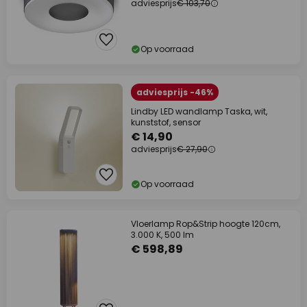
adviesprijs
€ 103,70
Op voorraad
adviesprijs -46%
Lindby LED wandlamp Taska, wit,
kunststof, sensor
€ 14,90
adviesprijs
€ 27,90
Op voorraad
Vloerlamp Rop&Strip hoogte 120cm,
3.000 K, 500 lm
€ 598,89