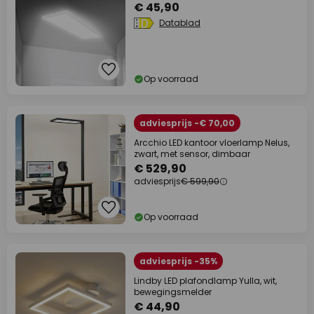
€ 45,90
Datablad
Op voorraad
adviesprijs -€ 70,00
Arcchio LED kantoor vloerlamp Nelus,
zwart, met sensor, dimbaar
€ 529,90
adviesprijs
€ 599,90
Op voorraad
adviesprijs -35%
Lindby LED plafondlamp Yulla, wit,
bewegingsmelder
€ 44,90