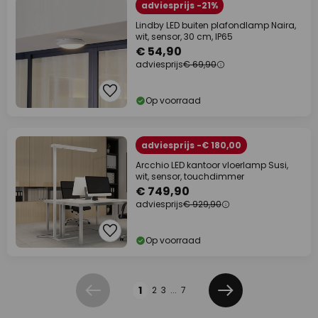
adviesprijs -21%
Lindby LED buiten plafondlamp Naira,
wit, sensor, 30 cm, IP65
€ 54,90
adviesprijs
€ 69,90
Op voorraad
adviesprijs -€ 180,00
Arcchio LED kantoor vloerlamp Susi,
wit, sensor, touchdimmer
€ 749,90
adviesprijs
€ 929,90
Op voorraad
Pagina
1
2
3
...
7
Vorige
Volgende