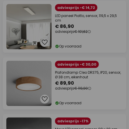
adviesprijs -€ 14,72
LED paneel Piatto, sensor, 119,5 x 29,5
cm
€ 86,90
adviesprijs
€ 101,62
Op voorraad
adviesprijs -€ 30,00
Plafondlamp Cleo DR375, IP20, sensor,
Ø 38 cm, eikenhout
€ 89,90
adviesprijs
€ 119,90
Op voorraad
adviesprijs -17%