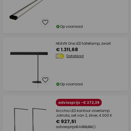
Op voorraad
HEAVN One LED tafellamp, zwart
€ 1.311,68
Datablad
Op voorraad
adviesprijs -€ 272,39
Arcchio LED kantoor vloerlamp
Jolinda, set van 2, zilver, 4.000 K
€ 927,51
adviesprijs
€ 1.199,90