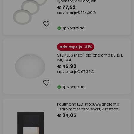
3, sensor, Ø 23 cm, wit
€ 77,52
adviesprijs
€ 104,90
Op voorraad
adviesprijs -31%
STEINEL Sensor-plafondlamp RS 16 L,
wit, IP44
€ 45,90
adviesprijs
€ 67,39
Op voorraad
Paulmann LED-inbouwwandlamp
Tsaro met sensor, zwart, kunststof
€ 34,05