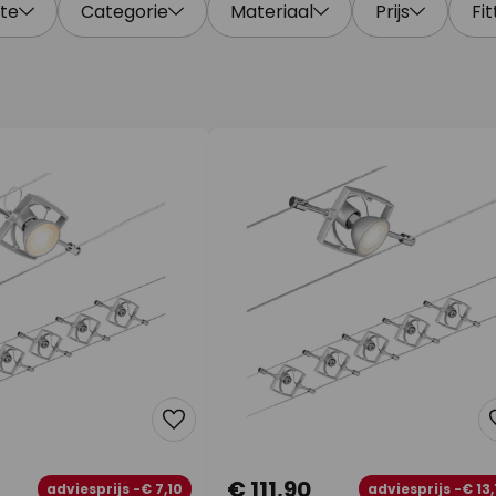
te
Categorie
Materiaal
Prijs
Fit
€ 111,90
adviesprijs -€ 7,10
adviesprijs -€ 13,