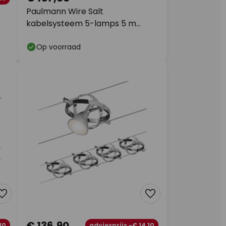
Paulmann Wire Salt
kabelsysteem 5-lamps 5 m
zwart
Op voorraad
€ 136,90
10
adviesprijs -€ 14,10