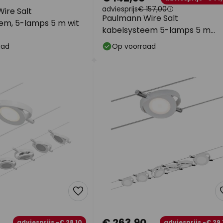
adviesprijs
€ 157,00
ire Salt
Paulmann Wire Salt
em, 5-lamps 5 m wit
kabelsysteem 5-lamps 5 m
chroom
aad
Op voorraad
€ 263,90
adviesprijs -€ 28,10
adviesprijs -€ 29,