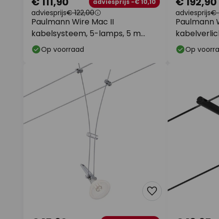
€ 111,90
€ 192,90
adviesprijs -€ 10,10
adviesprijs
€ 122,00
adviesprijs
€ 
Paulmann Wire Mac II
Paulmann W
kabelsysteem, 5-lamps, 5 m
kabelverlic
zwart
Op voorraad
Op voorr