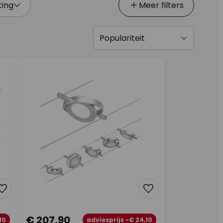
ting
Meer filters
€ 207,90
10
adviesprijs -€ 24,10