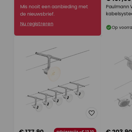
Mis nooit een aanbieding met
Paulmann W
kabelsyste
de nieuwsbrief.
Nu registreren
Op voorr
€ 177,90
€ 203,90
adviesprijs -€ 13,10