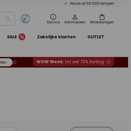
Keuze uit 50.000 lampen
Zoeken
Service
Aanmelden
Winkelwagen
SALE
Zakelijke klanten
OUTLET
WOW Week:
tot wel 70% korting
ren