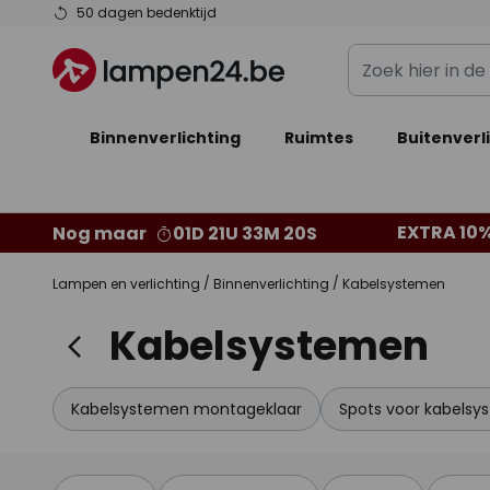
Ga
50 dagen bedenktijd
naar
Zoek
de
hier
inhoud
in
Binnenverlichting
Ruimtes
de
Buitenverl
webwinkel
EXTRA 10%
Nog maar
01D 21U 33M 20S
Lampen en verlichting
Binnenverlichting
Kabelsystemen
Kabelsystemen
Kabelsystemen montageklaar
Spots voor kabels