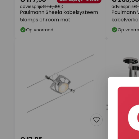
adviesprijs
€ 191,00
adviesprijs
€ 
Paulmann Sheela kabelsysteem
Paulmann 
5lamps chroom mat
kabelverlic
Op voorraad
Op voorr