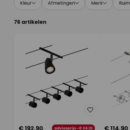
Kleur
Afmetingen
Merk
Ruim
76 artikelen
€ 192,90
€ 114,90
adviesprijs -€ 24,10