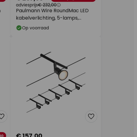
adviesprijs
€ 232,00
m
Paulmann Wire RoundMac LED
kabelverlichting, 5-lamps,
chroom
Op voorraad
€ 157,00
10