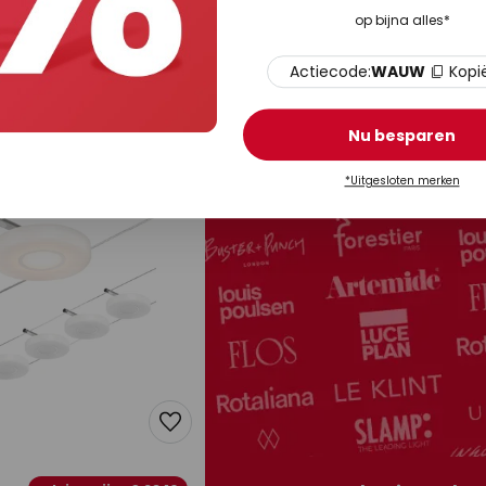
€ 202,90
adviesprijs -6%
adviesprijs -€ 29,
op bijna alles*
37,20
adviesprijs
€ 232,00
er voor kabelsysteem,
Paulmann Wire RoundMac LED
kabelverlichting 5-lamps zwar
Actiecode:
WAUW
Kopi
Op voorraad
 5 - 8 werkdagen
Nu besparen
*Uitgesloten merken