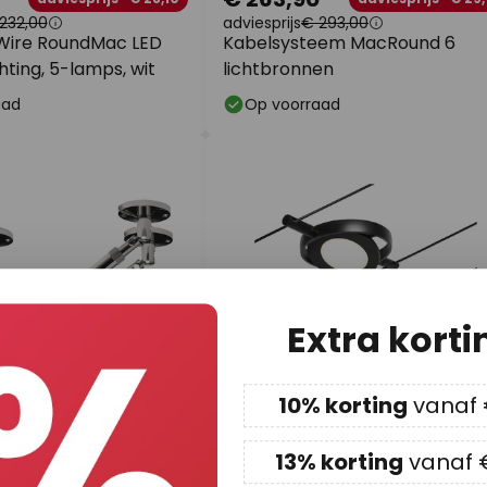
232,00
adviesprijs
€ 293,00
Wire RoundMac LED
Kabelsysteem MacRound 6
hting, 5-lamps, wit
lichtbronnen
aad
Op voorraad
Extra korti
10% korting
vanaf
13% korting
vanaf 