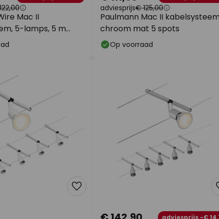
122,00
adviesprijs
€ 125,00
ire Mac II
Paulmann Mac II kabelsystee
em, 5-lamps, 5 m
chroom mat 5 spots
aad
Op voorraad
€ 142,90
adviesprijs -€ 14,