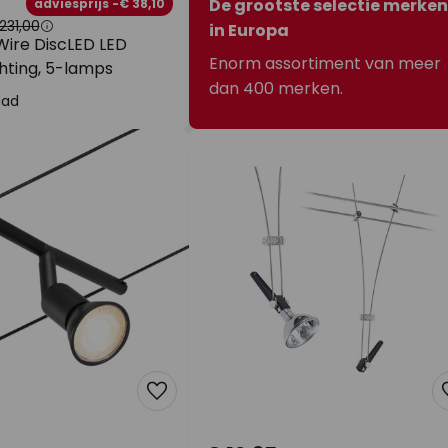
De grootste selectie merken
adviesprijs -€ 38,10
231,00
in Europa
ire DiscLED LED
Enorm assortiment van meer
hting, 5-lamps
dan 400 merken.
aad