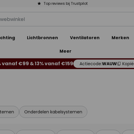
Top reviews bij Trustpilot
ichting
Lichtbronnen
Ventilatoren
Merken
Meer
 vanaf €99 & 13% vanaf €159
Actiecode:
WAUW
Kopië
ystemen
Onderdelen kabelsystemen