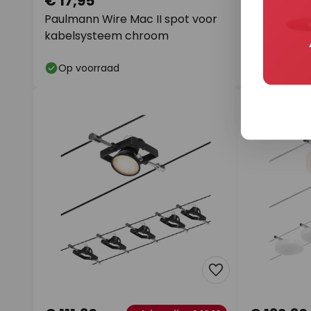
€ 17,95
€ 34,90
adviesprijs
€ 
Paulmann Wire Mac II spot voor
SLV omleid
kabelsysteem chroom
lang
Op voorraad
Levertijd: