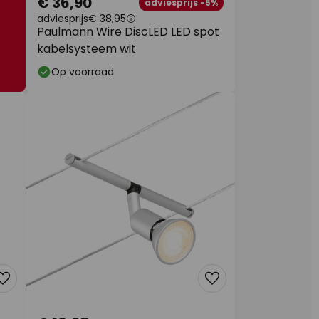
€ 36,90
adviesprijs -5%
adviesprijs
€ 38,95
Paulmann Wire DiscLED LED spot
kabelsysteem wit
Op voorraad