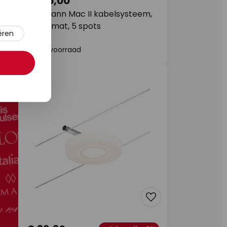
€ 125,00
10
Paulmann Mac II kabelsysteem,
zwart mat, 5 spots
t
ëren
Op voorraad