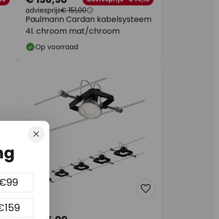
adviesprijs
€ 151,00
Paulmann Cardan kabelsysteem
4l. chroom mat/chroom
Op voorraad
Sluiten
ng
 €99
€159