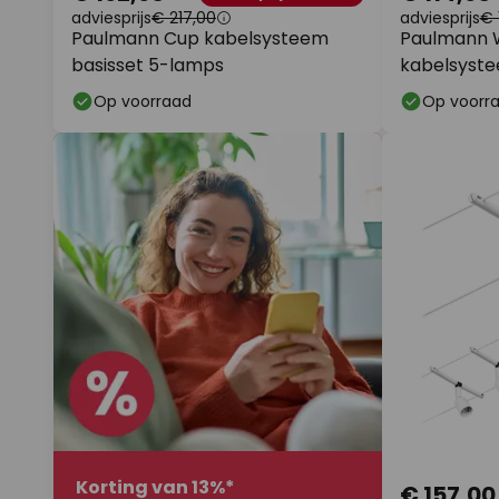
adviesprijs
€ 217,00
adviesprijs
€ 
Paulmann Cup kabelsysteem
Paulmann W
basisset 5-lamps
kabelsyste
chroom
Op voorraad
Op voorr
Korting van 13%*
€ 157,00