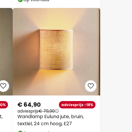
€ 64,90
20%
adviesprijs -18%
adviesprijs
€ 79,90
t,
Wandlamp Euluna jute, bruin,
textiel, 24 cm hoog, E27