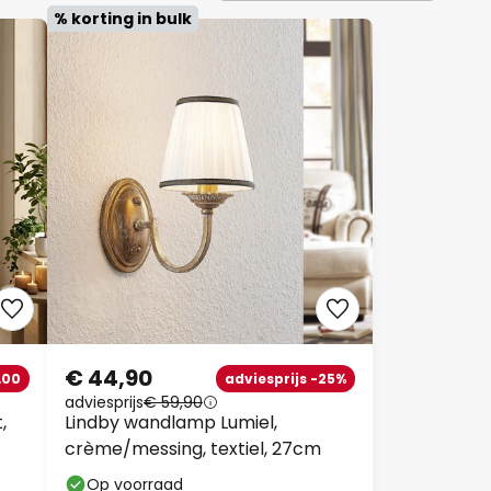
% korting in bulk
€ 44,90
,00
adviesprijs -25%
adviesprijs
€ 59,90
,
Lindby wandlamp Lumiel,
crème/messing, textiel, 27cm
Op voorraad