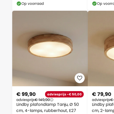
Op voorraad
Op voorr
€ 99,90
€ 79,90
adviesprijs -€ 50,00
adviesprijs
€ 149,90
adviesprijs
€
Lindby plafondlamp Tanju, Ø 50
Lindby pla
cm, 4-lamps, rubberhout, E27
cm, 2-lamp