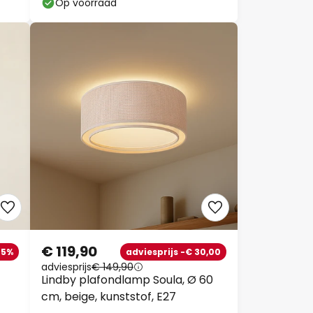
Op voorraad
€ 119,90
45%
adviesprijs -€ 30,00
adviesprijs
€ 149,90
Lindby plafondlamp Soula, Ø 60
cm, beige, kunststof, E27