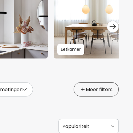
Eetkamer
fmetingen
Meer filters