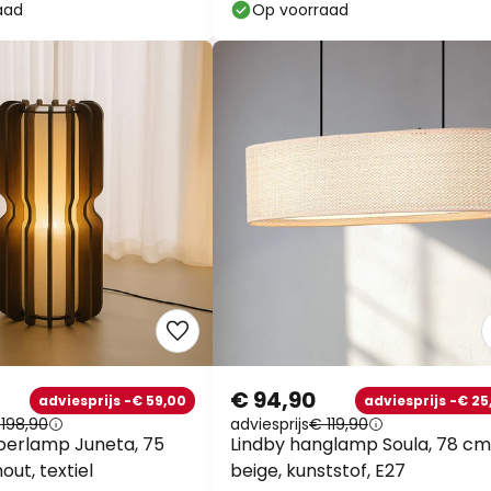
aad
Op voorraad
€ 94,90
adviesprijs -€ 59,00
adviesprijs -€ 25
198,90
adviesprijs
€ 119,90
oerlamp Juneta, 75
Lindby hanglamp Soula, 78 cm
out, textiel
beige, kunststof, E27