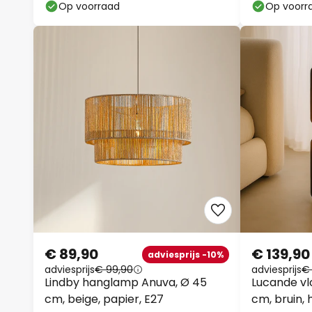
Op voorraad
Op voorr
€ 89,90
€ 139,90
adviesprijs -10%
adviesprijs
€ 99,90
adviesprijs
€ 
Lindby hanglamp Anuva, Ø 45
Lucande vl
cm, beige, papier, E27
cm, bruin, h