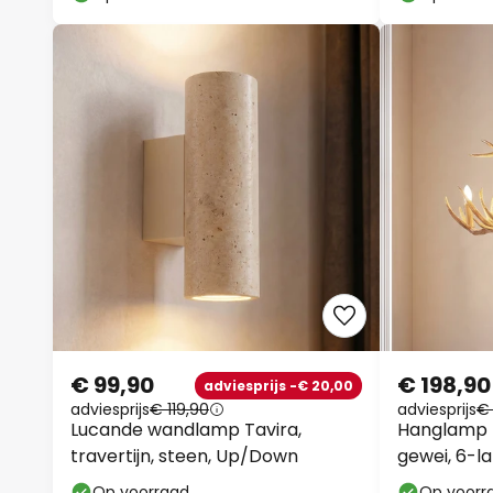
€ 99,90
€ 198,90
adviesprijs -€ 20,00
adviesprijs
€ 119,90
adviesprijs
€
Lucande wandlamp Tavira,
Hanglamp Li
travertijn, steen, Up/Down
gewei, 6-l
Op voorraad
Op voorr