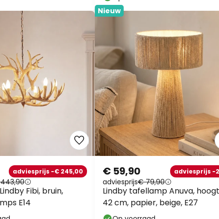
Nieuw
€ 59,90
adviesprijs -€ 245,00
adviesprijs -
 443,90
adviesprijs
€ 79,90
ndby Fibi, bruin,
Lindby tafellamp Anuva, hoog
amps E14
42 cm, papier, beige, E27
aad
Op voorraad