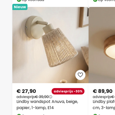
Nieuw
€ 27,90
€ 89,90
adviesprijs -30%
adviesprijs
€ 39,90
adviesprijs
€
Lindby wandspot Anuva, beige,
Lindby pla
papier, 1-lamp, E14
cm, 3-lamp