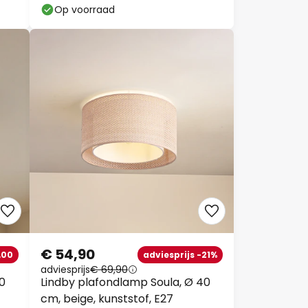
Op voorraad
€ 54,90
,00
adviesprijs -21%
adviesprijs
€ 69,90
0
Lindby plafondlamp Soula, Ø 40
cm, beige, kunststof, E27