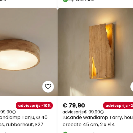
€ 79,90
adviesprijs -10%
adviesprijs -
 99,90
adviesprijs
€ 99,90
fondlamp Tanju, Ø 40
Lucande wandlamp Tarry, hou
s, rubberhout, E27
breedte 45 cm, 2 x E14