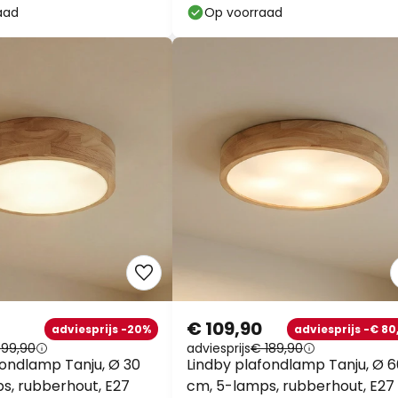
aad
Op voorraad
€ 109,90
adviesprijs -20%
adviesprijs -€ 80
 99,90
adviesprijs
€ 189,90
fondlamp Tanju, Ø 30
Lindby plafondlamp Tanju, Ø 6
s, rubberhout, E27
cm, 5-lamps, rubberhout, E27