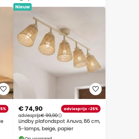
Nieuw
€ 74,90
25%
adviesprijs -25%
adviesprijs
€ 99,90
te
Lindby plafondspot Anuva, 86 cm,
5-lamps, beige, papier
Op voorraad