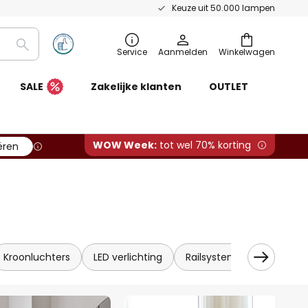
Keuze uit 50.000 lampen
Zoeken
Service
Aanmelden
Winkelwagen
SALE
Zakelijke klanten
OUTLET
WOW Week:
tot wel 70% korting
ëren
Kroonluchters
LED verlichting
Railsystemen
Kabels