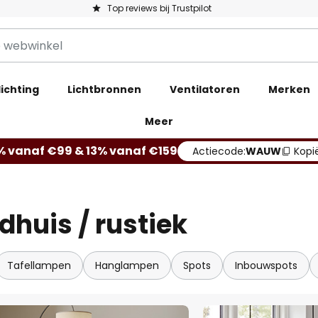
Top reviews bij Trustpilot
ichting
Lichtbronnen
Ventilatoren
Merken
Meer
% vanaf €99 & 13% vanaf €159
Actiecode:
WAUW
Kopi
dhuis / rustiek
Tafellampen
Hanglampen
Spots
Inbouwspots