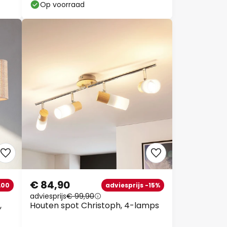
Op voorraad
€ 84,90
,00
adviesprijs -15%
adviesprijs
€ 99,90
,
Houten spot Christoph, 4-lamps