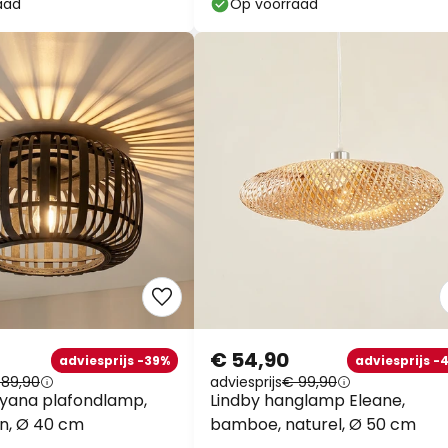
aad
Op voorraad
€ 54,90
adviesprijs -39%
adviesprijs -
 89,90
adviesprijs
€ 99,90
yana plafondlamp,
Lindby hanglamp Eleane,
an, Ø 40 cm
bamboe, naturel, Ø 50 cm