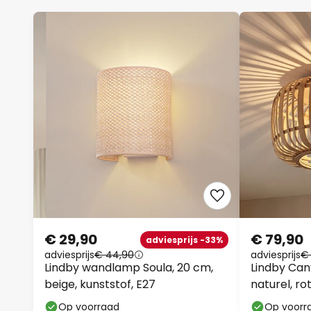
€ 29,90
€ 79,90
adviesprijs -33%
adviesprijs
€ 44,90
adviesprijs
€ 
Lindby wandlamp Soula, 20 cm,
Lindby Can
beige, kunststof, E27
naturel, r
Op voorraad
Op voorr