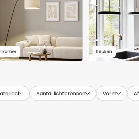
nkamer
Keuken
ateriaal
Aantal lichtbronnen
Vorm
A