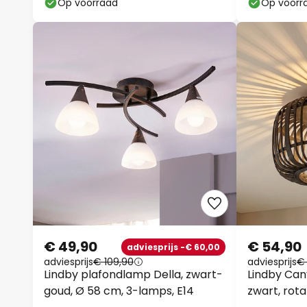
Op voorraad
Op voorr
€ 49,90
€ 54,90
adviesprijs -€ 60,00
adviesprijs
€ 109,90
adviesprijs
€
Lindby plafondlamp Della, zwart-
Lindby Can
goud, Ø 58 cm, 3-lamps, E14
zwart, rot