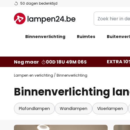
Ga
50 dagen bedenktijd
naar
Zoek
de
hier
inhoud
in
Binnenverlichting
Ruimtes
de
Buitenverl
webwinkel
EXTRA 10
Nog maar
00D 18U 49M 04S
Lampen en verlichting
Binnenverlichting
Binnenverlichting lan
Plafondlampen
Wandlampen
Vloerlampen