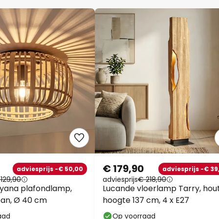
€ 179,90
adviesprijs -€ 50,00
adviesprijs -€ 39
129,90
adviesprijs
€ 218,90
yana plafondlamp,
Lucande vloerlamp Tarry, hout
otan, Ø 40 cm
hoogte 137 cm, 4 x E27
aad
Op voorraad