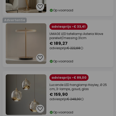
Op voorraad
Advertentie
adviesprijs -€ 33,41
UMAGE LED tafellamp Asteria Move
parelwit/messing 31cm
€ 189,27
adviesprijs
€ 222,68
Op voorraad
adviesprijs -€ 89,00
Lucande LED hanglamp Hayley, Ø 25
cm, 3-lamps, goud, glas
€ 159,90
adviesprijs
€ 248,90
Op voorraad