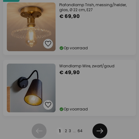
Plafondlamp Trish, messing/helder,
glas, Ø 22 cm, E27
€ 69,90
Op voorraad
Wandlamp Wire, zwart/goud
€ 49,90
Op voorraad
Pagina
1
2
3
...
64
Vorige
Volgende