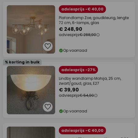
adviesprijs -€ 40,00
Plafondlamp Zoe, goudkleurig, lengte
72 cm, 6-lamps, glas
€ 248,90
adviesprijs
€ 288,90
Op voorraad
% korting in bulk
adviesprijs -27%
Lindby wandlamp Mohija, 25 cm,
zwart/goud, glas, E27
€ 39,90
adviesprijs
€ 54,90
Op voorraad
adviesprijs -€ 40,00