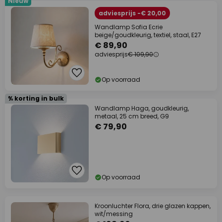
Nieuw
adviesprijs -€ 20,00
Wandlamp Sofia Ecrie
beige/goudkleurig, textiel, staal, E27
€ 89,90
adviesprijs
€ 109,90
Op voorraad
% korting in bulk
Wandlamp Haga, goudkleurig,
metaal, 25 cm breed, G9
€ 79,90
Op voorraad
Kroonluchter Flora, drie glazen kappen,
wit/messing