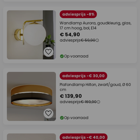
adviesprijs -8%
Wandlamp Aurora, goudkleurig, glas,
17 cm hoog, bol, E14
€ 54,90
adviesprijs
€ 59,90
Op voorraad
adviesprijs -€ 30,00
Plafondlamp Hilton, zwart/goud, Ø 60
cm
€ 139,90
adviesprijs
€ 169,90
Op voorraad
adviesprijs -€ 40,00