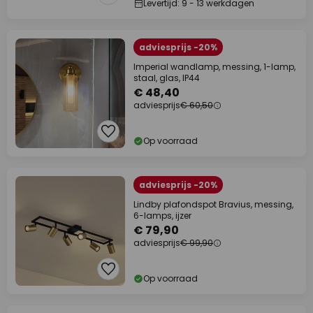
Levertijd: 9 - 13 werkdagen
adviesprijs -20%
Imperial wandlamp, messing, 1-lamp,
staal, glas, IP44
€ 48,40
adviesprijs
€ 60,50
Op voorraad
adviesprijs -20%
Lindby plafondspot Bravius, messing,
6-lamps, ijzer
€ 79,90
adviesprijs
€ 99,90
Op voorraad