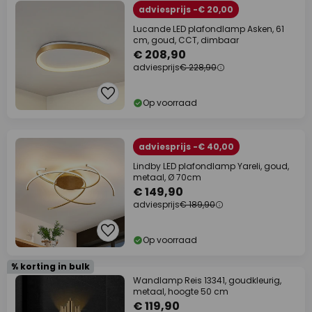
adviesprijs -€ 20,00
Lucande LED plafondlamp Asken, 61
cm, goud, CCT, dimbaar
€ 208,90
adviesprijs
€ 228,90
Op voorraad
adviesprijs -€ 40,00
Lindby LED plafondlamp Yareli, goud,
metaal, Ø 70cm
€ 149,90
adviesprijs
€ 189,90
Op voorraad
% korting in bulk
Wandlamp Reis 13341, goudkleurig,
metaal, hoogte 50 cm
€ 119,90