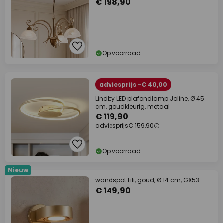
€ 198,90
Op voorraad
adviesprijs -€ 40,00
Lindby LED plafondlamp Joline, Ø 45
cm, goudkleurig, metaal
€ 119,90
adviesprijs
€ 159,90
Op voorraad
Nieuw
wandspot Lili, goud, Ø 14 cm, GX53
€ 149,90