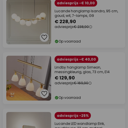
adviesprijs -€ 10,00
Lucande hanglamp Isandro, 95 cm,
goud, wit, 7-lamps, G9
€ 228,90
adviesprijs
€ 238,90
Op voorraad
adviesprijs -€ 40,00
Lindby hanglamp Simeon,
messingkleurig, glas, 73 cm, E14
€ 129,90
adviesprijs
€ 169,90
Op voorraad
adviesprijs -25%
Lucande LED wandlamp Elrik,