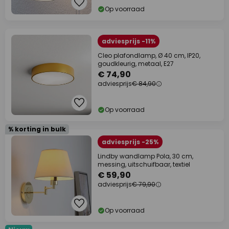
Op voorraad
adviesprijs -11%
Cleo plafondlamp, Ø 40 cm, IP20,
goudkleurig, metaal, E27
€ 74,90
adviesprijs
€ 84,90
Op voorraad
% korting in bulk
adviesprijs -25%
Lindby wandlamp Pola, 30 cm,
messing, uitschuifbaar, textiel
€ 59,90
adviesprijs
€ 79,90
Op voorraad