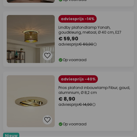
adviesprijs -14%
Lindby plafondlamp Yonah,
goudkleurig, metaal, Ø 40 cm, E27
€ 59,90
adviesprijs
€ 69,90
Op voorraad
adviesprijs -40%
Prios plafond inbouwlamp Fibur, goud,
aluminium, Ø 8,2 cm
€ 8,90
adviesprijs
€ 14,90
Op voorraad
Nieuw