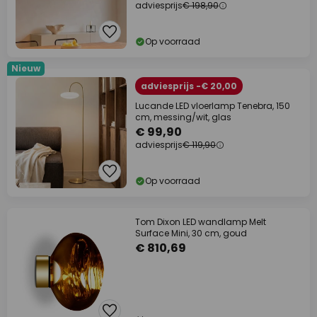
adviesprijs
€ 198,90
Op voorraad
Nieuw
adviesprijs -€ 20,00
Lucande LED vloerlamp Tenebra, 150
cm, messing/wit, glas
€ 99,90
adviesprijs
€ 119,90
Op voorraad
Tom Dixon LED wandlamp Melt
Surface Mini, 30 cm, goud
€ 810,69