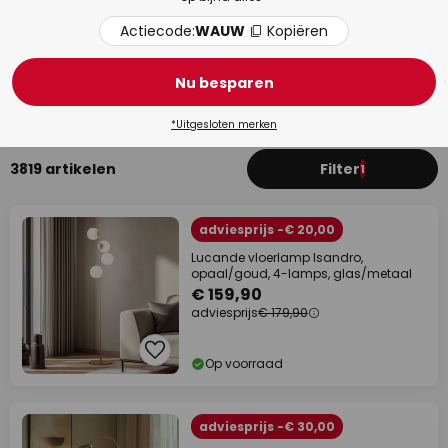
Actiecode:
WAUW
Kopiëren
Badkamer
Woo
Nu besparen
*Uitgesloten merken
3819 artikelen
Filter
1
adviesprijs -€ 20,00
Lucande vloerlamp Isandro,
opaal/goud, 4-lamps, glas/metaal
€ 159,90
adviesprijs
€ 179,90
Op voorraad
adviesprijs -€ 30,00