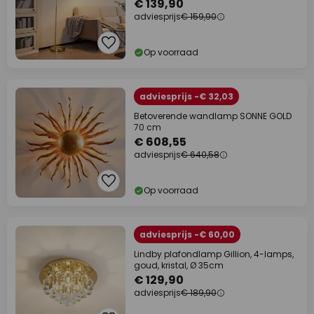
€ 139,90
adviesprijs
€ 159,90
Op voorraad
adviesprijs -€ 32,03
Betoverende wandlamp SONNE GOLD
70 cm
€ 608,55
adviesprijs
€ 640,58
Op voorraad
adviesprijs -€ 60,00
Lindby plafondlamp Gillion, 4-lamps,
goud, kristal, Ø 35cm
€ 129,90
adviesprijs
€ 189,90