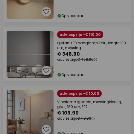
Op voorraad
adviesprijs -€ 110,00
Quitani LED hanglamp Tolu, lengte 139
cm, messing
€ 348,90
adviesprijs
€ 458,90
Op voorraad
adviesprijs -€ 10,00
Vloerlamp Ignacia, messingkleurig,
glas, 180 cm, E27
€ 109,90
adviesprijs
€ 119,90
Op voorraad