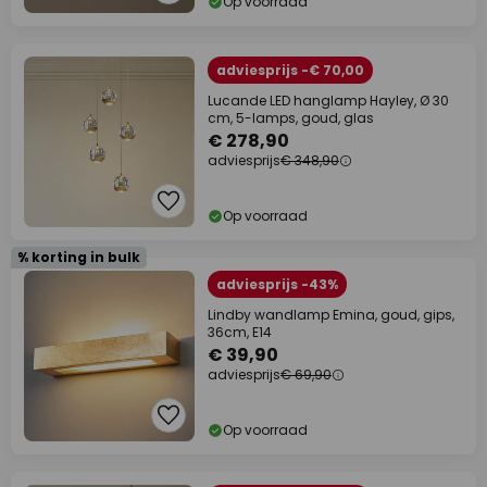
Op voorraad
adviesprijs -€ 70,00
Lucande LED hanglamp Hayley, Ø 30
cm, 5-lamps, goud, glas
€ 278,90
adviesprijs
€ 348,90
Op voorraad
% korting in bulk
adviesprijs -43%
Lindby wandlamp Emina, goud, gips,
36cm, E14
€ 39,90
adviesprijs
€ 69,90
Op voorraad