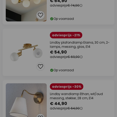
€ 64,90
adviesprijs
€ 74,90
Op voorraad
adviesprijs -21%
Lindby plafondlamp Elaina, 30 cm, 2-
lamps, messing, glas, E14
€ 54,90
adviesprijs
€ 69,90
Op voorraad
adviesprijs -30%
Lindby wandlamp Ethan, wit/oud
messing, stekker, 28 cm, E14
€ 44,90
adviesprijs
€ 64,90