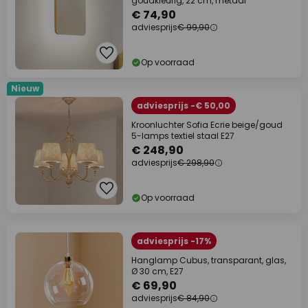
goudkleurig, 22 cm, metaal
€ 74,90
adviesprijs
€ 99,90
Op voorraad
Nieuw
adviesprijs -€ 50,00
Kroonluchter Sofia Ecrie beige/goud
5-lamps textiel staal E27
€ 248,90
adviesprijs
€ 298,90
Op voorraad
adviesprijs -17%
Hanglamp Cubus, transparant, glas,
Ø 30 cm, E27
€ 69,90
adviesprijs
€ 84,90