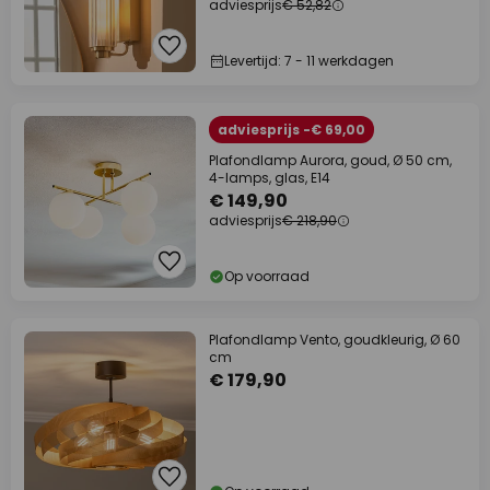
adviesprijs
€ 52,82
Levertijd: 7 - 11 werkdagen
adviesprijs -€ 69,00
Plafondlamp Aurora, goud, Ø 50 cm,
4-lamps, glas, E14
€ 149,90
adviesprijs
€ 218,90
Op voorraad
Plafondlamp Vento, goudkleurig, Ø 60
cm
€ 179,90