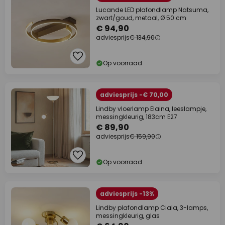
Lucande LED plafondlamp Natsuma,
zwart/goud, metaal, Ø 50 cm
€ 94,90
adviesprijs
€ 134,90
Op voorraad
adviesprijs -€ 70,00
Lindby vloerlamp Elaina, leeslampje,
messingkleurig, 183cm E27
€ 89,90
adviesprijs
€ 159,90
Op voorraad
adviesprijs -13%
Lindby plafondlamp Ciala, 3-lamps,
messingkleurig, glas