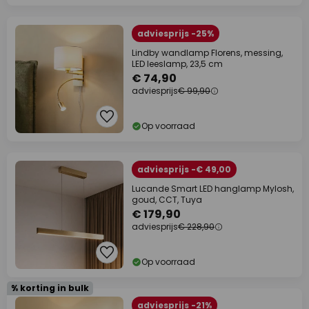
adviesprijs -25%
Lindby wandlamp Florens, messing,
LED leeslamp, 23,5 cm
€ 74,90
adviesprijs
€ 99,90
Op voorraad
adviesprijs -€ 49,00
Lucande Smart LED hanglamp Mylosh,
goud, CCT, Tuya
€ 179,90
adviesprijs
€ 228,90
Op voorraad
% korting in bulk
adviesprijs -21%