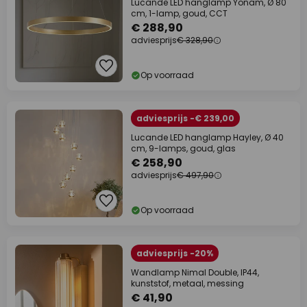
Lucande LED hanglamp Yonam, Ø 80
cm, 1-lamp, goud, CCT
€ 288,90
adviesprijs
€ 328,90
Op voorraad
adviesprijs -€ 239,00
Lucande LED hanglamp Hayley, Ø 40
cm, 9-lamps, goud, glas
€ 258,90
adviesprijs
€ 497,90
Op voorraad
adviesprijs -20%
Wandlamp Nimal Double, IP44,
kunststof, metaal, messing
€ 41,90