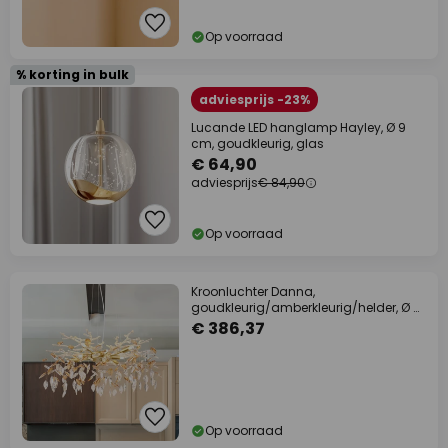
Op voorraad
% korting in bulk
adviesprijs -23%
Lucande LED hanglamp Hayley, Ø 9
cm, goudkleurig, glas
€ 64,90
adviesprijs
€ 84,90
Op voorraad
Kroonluchter Danna,
goudkleurig/amberkleurig/helder, Ø 61
cm
€ 386,37
Op voorraad