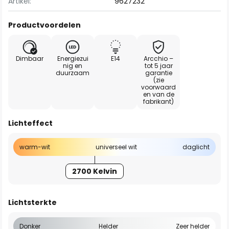
Artikel:
9627232
Productvoordelen
Dimbaar
Energiezui
E14
Arcchio –
nig en
tot 5 jaar
duurzaam
garantie
(zie
voorwaard
en van de
fabrikant)
Lichteffect
warm-wit
universeel wit
daglicht
2700 Kelvin
Lichtsterkte
Donker
Helder
Zeer helder