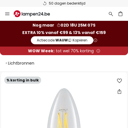
50 dagen bedenktijd
Ga
naar
de
ken
Nog maar
02D 18U 25M 06S
inhoud
EXTRA 10% vanaf €99 & 13% vanaf €159
Actiecode:
WAUW
Kopiëren
WOW Week:
tot wel 70% korting
Lichtbronnen
Ga
% korting in bulk
naar
het
einde
van
de
afbeeldingen-
gallerij