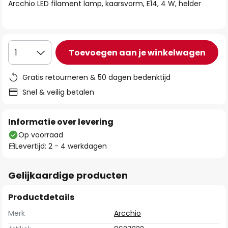
van
Arcchio LED filament lamp, kaarsvorm, E14, 4 W, helder
de
afbeeldingen-
gallerij
Toevoegen aan je winkelwagen
1
Gratis retourneren & 50 dagen bedenktijd
Snel & veilig betalen
Informatie over levering
Op voorraad
Levertijd: 2 - 4 werkdagen
Gelijkaardige producten
Productdetails
Merk
Arcchio