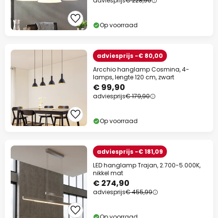
adviesprijs
€ 228,90
Op voorraad
adviesprijs -€ 80,00
Arcchio hanglamp Cosmina, 4-
lamps, lengte 120 cm, zwart
€ 99,90
adviesprijs
€ 179,90
Op voorraad
adviesprijs -€ 181,09
LED hanglamp Trajan, 2.700-5.000K,
nikkel mat
€ 274,90
adviesprijs
€ 455,99
Op voorraad