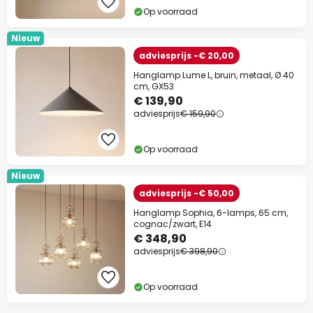
Op voorraad
Nieuw
adviesprijs -€ 20,00
Hanglamp Lume L, bruin, metaal, Ø 40
cm, GX53
€ 139,90
adviesprijs
€ 159,90
Op voorraad
Nieuw
adviesprijs -€ 50,00
Hanglamp Sophia, 6-lamps, 65 cm,
cognac/zwart, E14
€ 348,90
adviesprijs
€ 398,90
Op voorraad