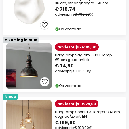
36 cm, afhanghoogte 350 cm
€ 718,74
adviesprijs
€ 798,60
Op voorraad
% korting in bulk
adviesprijs -€ 45,00
Hanglamp Saglam 3710 1-lamp
Ø31cm goud antiek
€ 74,90
adviesprijs
€ 119,90
Op voorraad
Nieuw
adviesprijs -€ 29,00
Hanglamp Sophia, 3-lamps, Ø 41 cm,
cognac/zwart, E14
€ 169,90
adviesprijs
€ 198,90