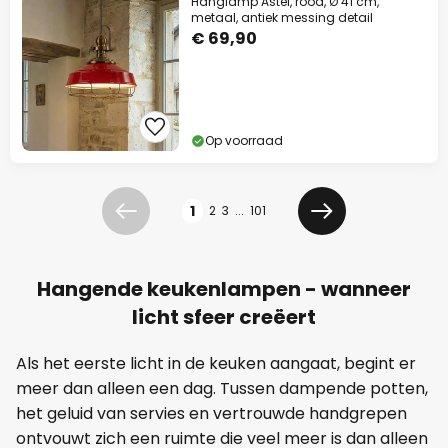
Hanglamp Astel, rood, Ø 41 cm,
metaal, antiek messing detail
€ 69,90
Op voorraad
Pagina
1
2
3
...
101
Vorige
Volgende
Hangende keukenlampen - wanneer
licht sfeer creëert
Als het eerste licht in de keuken aangaat, begint er
meer dan alleen een dag. Tussen dampende potten,
het geluid van servies en vertrouwde handgrepen
ontvouwt zich een ruimte die veel meer is dan alleen