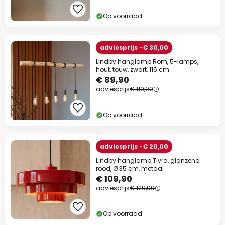
Op voorraad
adviesprijs -€ 30,00
Slui
Lindby hanglamp Rom, 5-lamps,
hout, touw, zwart, 116 cm
€ 89,90
adviesprijs
€ 119,90
Op voorraad
adviesprijs -€ 20,00
Lindby hanglamp Tivra, glanzend
rood, Ø 35 cm, metaal
€ 109,90
adviesprijs
€ 129,90
Extra korting
Op voorraad
10% korting
vanaf €99