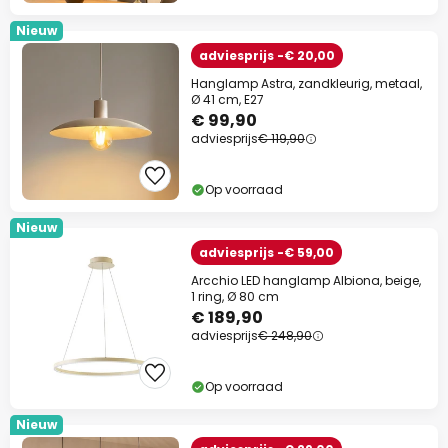
Nieuw
adviesprijs -€ 20,00
Hanglamp Astra, zandkleurig, metaal,
Ø 41 cm, E27
€ 99,90
adviesprijs
€ 119,90
Op voorraad
Nieuw
adviesprijs -€ 59,00
Arcchio LED hanglamp Albiona, beige,
1 ring, Ø 80 cm
€ 189,90
adviesprijs
€ 248,90
Op voorraad
Nieuw