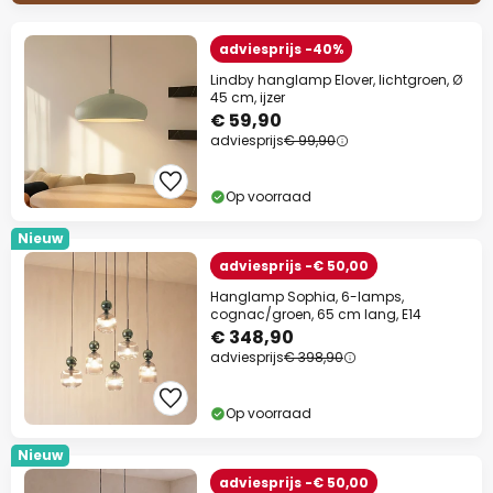
adviesprijs -40%
Lindby hanglamp Elover, lichtgroen, Ø
45 cm, ijzer
€ 59,90
adviesprijs
€ 99,90
Op voorraad
Nieuw
adviesprijs -€ 50,00
Hanglamp Sophia, 6-lamps,
cognac/groen, 65 cm lang, E14
€ 348,90
adviesprijs
€ 398,90
Op voorraad
Nieuw
adviesprijs -€ 50,00