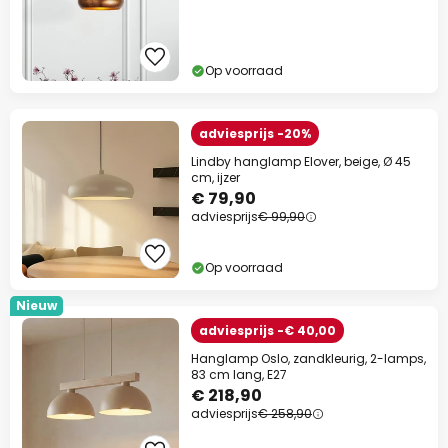
Op voorraad
adviesprijs -20%
Lindby hanglamp Elover, beige, Ø 45
cm, ijzer
€ 79,90
adviesprijs
€ 99,90
Op voorraad
Nieuw
adviesprijs -€ 40,00
Hanglamp Oslo, zandkleurig, 2-lamps,
83 cm lang, E27
€ 218,90
adviesprijs
€ 258,90