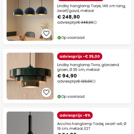
Lindby hanglamp Tarjei, 146 cm lang,
zwart/goud, metaal
€ 248,90
adviesprijs
€ 348,90
Op voorraad
adviesprijs -€ 35,00
Lindby hanglamp Tivra, glanzend
groen, Ø 35 cm, metaal
€ 94,90
adviesprijs
€ 129,90
Op voorraad
adviesprijs -8%
Arcchio hanglamp Tadej, zwart-wit, Ø
19 cm, metaal, E27