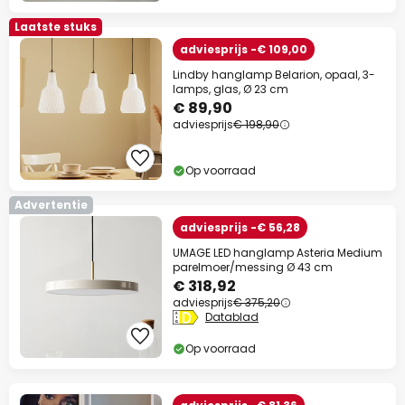
Laatste stuks
adviesprijs -€ 109,00
Lindby hanglamp Belarion, opaal, 3-
lamps, glas, Ø 23 cm
€ 89,90
adviesprijs
€ 198,90
Op voorraad
Advertentie
adviesprijs -€ 56,28
UMAGE LED hanglamp Asteria Medium
parelmoer/messing Ø 43 cm
€ 318,92
adviesprijs
€ 375,20
Datablad
Op voorraad