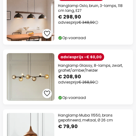
Hanglamp Oslo, bruin, 3-lamps, 118
cm lang, E27
€ 298,90
adviesprijs
€ 348,90
Op voorraad
adviesprijs -€ 60,00
Hanglamp Glassy, 8-lamps, zwart,
grafiet/amber/helder
€ 208,90
adviesprijs
€ 268,90
Op voorraad
Hanglamp Muba 11550, brons
gepatineerd, metaal, Ø 26 cm
€ 79,90