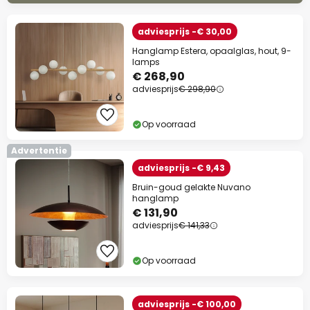
adviesprijs -€ 30,00
Hanglamp Estera, opaalglas, hout, 9-
lamps
€ 268,90
adviesprijs
€ 298,90
Op voorraad
Advertentie
adviesprijs -€ 9,43
Bruin-goud gelakte Nuvano
hanglamp
€ 131,90
adviesprijs
€ 141,33
Op voorraad
adviesprijs -€ 100,00