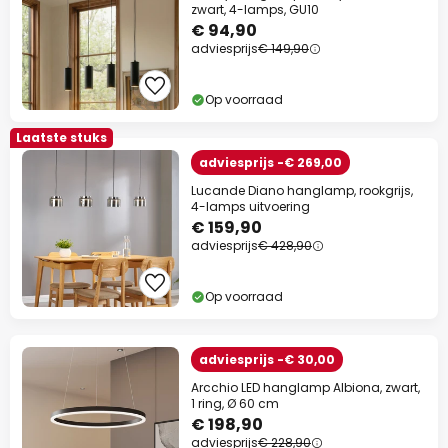
zwart, 4-lamps, GU10
€ 94,90
adviesprijs
€ 149,90
Op voorraad
Laatste stuks
adviesprijs -€ 269,00
Lucande Diano hanglamp, rookgrijs,
4-lamps uitvoering
€ 159,90
adviesprijs
€ 428,90
Op voorraad
adviesprijs -€ 30,00
Arcchio LED hanglamp Albiona, zwart,
1 ring, Ø 60 cm
€ 198,90
adviesprijs
€ 228,90