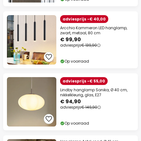
adviesprijs -€ 40,00
Arcchio Kammeron LED hanglamp,
zwart, metaal, 80 cm
€ 99,90
adviesprijs
€ 139,90
Op voorraad
adviesprijs -€ 55,00
Lindby hanglamp Sonika, Ø 40 cm,
nikkelkleurig, glas, E27
€ 94,90
adviesprijs
€ 149,90
Op voorraad