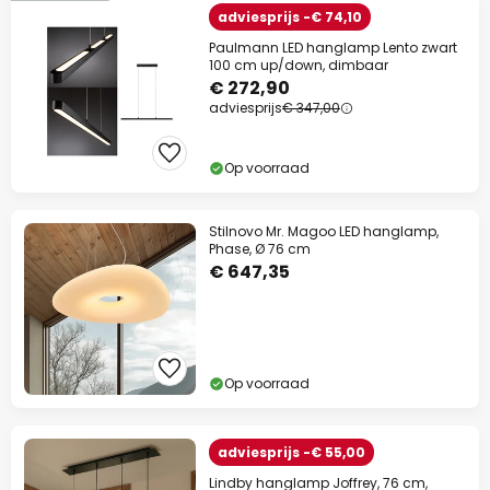
adviesprijs -€ 74,10
Paulmann LED hanglamp Lento zwart
100 cm up/down, dimbaar
€ 272,90
adviesprijs
€ 347,00
Op voorraad
Stilnovo Mr. Magoo LED hanglamp,
Phase, Ø 76 cm
€ 647,35
Op voorraad
adviesprijs -€ 55,00
Lindby hanglamp Joffrey, 76 cm,