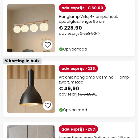
adviesprijs -€ 30,00
Hanglamp Virlo, 4-lamps, hout,
opaalglas, lengte 95 cm
€ 228,90
adviesprijs
€ 258,90
Op voorraad
% korting in bulk
adviesprijs -23%
Arcchio hanglamp Cosmina, 1-lamp,
zwart, metaal
€ 49,90
adviesprijs
€ 64,90
Op voorraad
adviesprijs -25%
Lindby hanglamp Baliko, zwart, 116 cm,