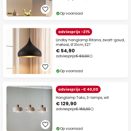
Op voorraad
adviesprijs -21%
Lindby hanglamp Ritana, zwart-goud,
metaal, Ø 31cm, E27
€ 54,90
adviesprijs
€ 69,90
Op voorraad
adviesprijs -€ 40,00
Hanglamp Tako, 3-lamps, wit
€ 129,90
adviesprijs
€ 169,90
Op voorraad