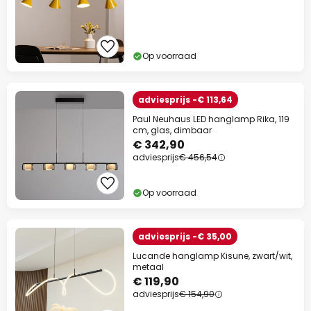
Op voorraad
adviesprijs -€ 113,64
Paul Neuhaus LED hanglamp Rika, 119
cm, glas, dimbaar
€ 342,90
adviesprijs
€ 456,54
Op voorraad
adviesprijs -€ 35,00
Lucande hanglamp Kisune, zwart/wit,
metaal
€ 119,90
adviesprijs
€ 154,90