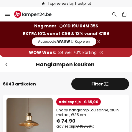
Keuze uit 50.000 lampen
Ga
naar
de
ken
Nog maar
01D 19U 04M 33S
inhoud
EXTRA 10% vanaf €99 & 13% vanaf €159
Actiecode:
WAUW
Kopiëren
WOW Week:
tot wel 70% korting
Hanglampen keuken
6043 artikelen
Filter
adviesprijs -€ 35,00
Lindby hanglamp Louisanne, bruin,
metaal, Ø 35 cm
€ 74,90
adviesprijs
€ 109,90