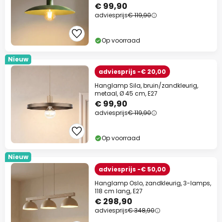
€ 99,90
adviesprijs
€ 119,90
Op voorraad
Nieuw
adviesprijs -€ 20,00
Hanglamp Sila, bruin/zandkleurig,
metaal, Ø 45 cm, E27
€ 99,90
adviesprijs
€ 119,90
Op voorraad
Nieuw
adviesprijs -€ 50,00
Hanglamp Oslo, zandkleurig, 3-lamps,
118 cm lang, E27
€ 298,90
adviesprijs
€ 348,90