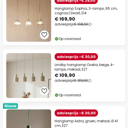
adviesprijs -€ 29,00
Hanglamp Sophia, 3-lamps, 65 cm,
cognac/zwart, E14
€ 169,90
adviesprijs
€ 198,90
Op voorraad
adviesprijs -€ 30,00
Lindby hanglamp Ovelia, beige, 4-
lamps, metaal, E27
€ 109,90
adviesprijs
€ 139,90
Op voorraad
Nieuw
adviesprijs -€ 20,00
Hanglamp Astra, groen, metaal, Ø 41
cm, E27