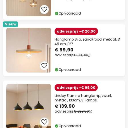
Op voorraad
Nieuw
adviesprijs -€ 20,00
Hanglamp Sila, zand/rood, metaal, Ø
45 cm, E27
€ 99,90
adviesprijs
€ 119,90
Op voorraad
adviesprijs -€ 99,00
Lindby Elamira hanglamp, zwart,
metaal, 133cm, 3-lamps.
€ 139,90
adviesprijs
€ 238,90
Op voorraad