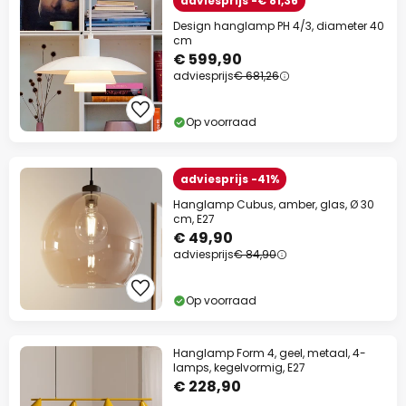
adviesprijs -€ 81,36
Design hanglamp PH 4/3, diameter 40
cm
€ 599,90
adviesprijs
€ 681,26
Op voorraad
adviesprijs -41%
Hanglamp Cubus, amber, glas, Ø 30
cm, E27
€ 49,90
adviesprijs
€ 84,90
Op voorraad
Hanglamp Form 4, geel, metaal, 4-
lamps, kegelvormig, E27
€ 228,90