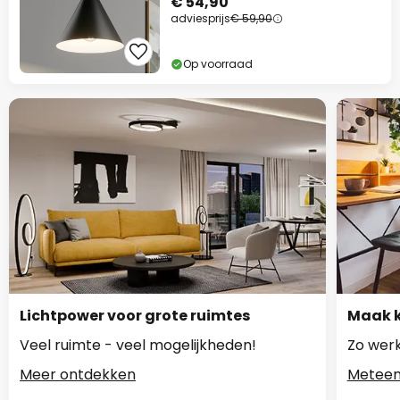
€ 54,90
adviesprijs
€ 59,90
Op voorraad
Lichtpower voor grote ruimtes
Maak k
Veel ruimte - veel mogelijkheden!
Zo werk
Meer ontdekken
Meteen