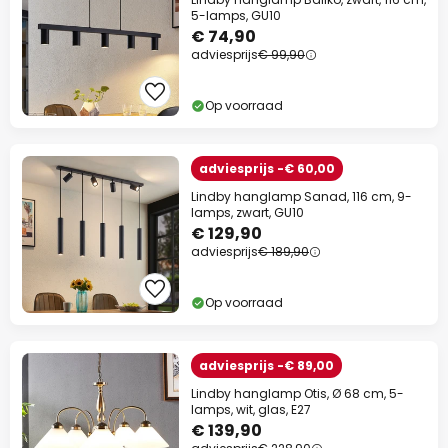
5-lamps, GU10
€ 74,90
adviesprijs
€ 99,90
Op voorraad
adviesprijs -€ 60,00
Lindby hanglamp Sanad, 116 cm, 9-
lamps, zwart, GU10
€ 129,90
adviesprijs
€ 189,90
Op voorraad
adviesprijs -€ 89,00
Lindby hanglamp Otis, Ø 68 cm, 5-
lamps, wit, glas, E27
€ 139,90