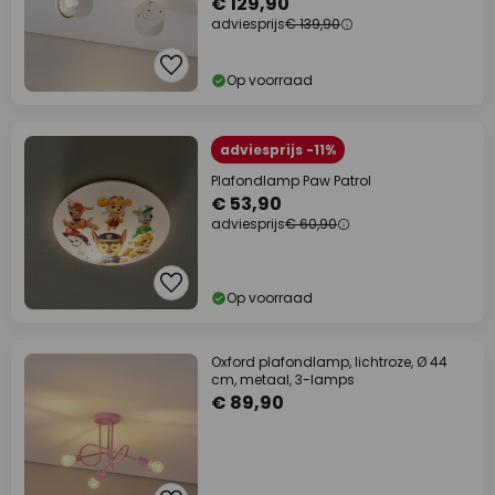
€ 129,90
adviesprijs
€ 139,90
Op voorraad
adviesprijs -11%
Plafondlamp Paw Patrol
€ 53,90
adviesprijs
€ 60,90
Op voorraad
Oxford plafondlamp, lichtroze, Ø 44
cm, metaal, 3-lamps
€ 89,90