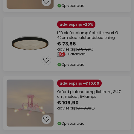
Op voorraad
adviesprijs -20%
LED plafondlamp Satellite zwart Ø
42cm staal afstandsbediening
€ 73,56
adviesprijs
€ 91,96
Datablad
Op voorraad
adviesprijs -€ 10,00
Oxford plafondlamp, lichtroze, Ø 47
cm, metaal, 5-lamps
€ 109,90
adviesprijs
€ 119,90
Op voorraad