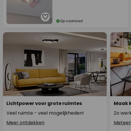
Op voorraad
Lichtpower voor grote ruimtes
Maak k
Veel ruimte - veel mogelijkheden!
Zo werk
Meer ontdekken
Meteen