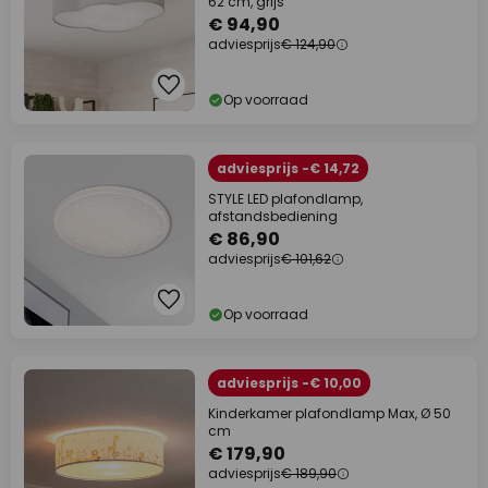
62 cm, grijs
€ 94,90
adviesprijs
€ 124,90
Op voorraad
adviesprijs -€ 14,72
STYLE LED plafondlamp,
afstandsbediening
€ 86,90
adviesprijs
€ 101,62
Op voorraad
adviesprijs -€ 10,00
Kinderkamer plafondlamp Max, Ø 50
cm
€ 179,90
adviesprijs
€ 189,90