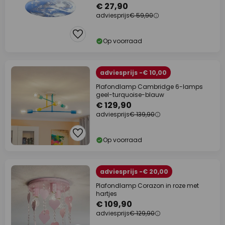
€ 27,90
adviesprijs
€ 59,90
Op voorraad
adviesprijs -€ 10,00
Plafondlamp Cambridge 6-lamps
geel-turquoise-blauw
€ 129,90
adviesprijs
€ 139,90
Op voorraad
adviesprijs -€ 20,00
Plafondlamp Corazon in roze met
hartjes
€ 109,90
adviesprijs
€ 129,90