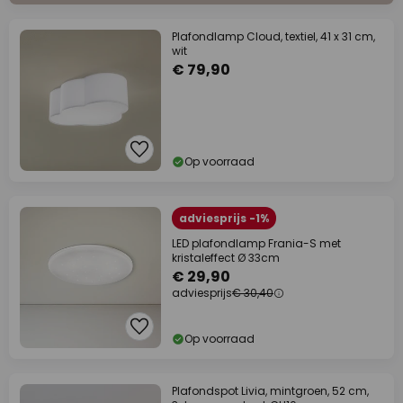
Plafondlamp Cloud, textiel, 41 x 31 cm,
wit
€ 79,90
Op voorraad
adviesprijs -1%
LED plafondlamp Frania-S met
kristaleffect Ø 33cm
€ 29,90
adviesprijs
€ 30,40
Op voorraad
Plafondspot Livia, mintgroen, 52 cm,