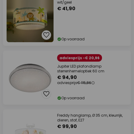
wit/geel
€ 41,90
Op voorraad
adviesprijs -€ 20,96
Jupiter LED plafondlamp
sterrenhemeloptiek 60 cm
€ 94,90
adviesprijs
€ 115,86
Op voorraad
Freddy hanglamp, Ø 35 cm, kleurrijk,
dieren, stof, E27
€ 99,90