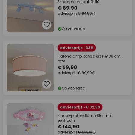
3-lamps, metaal, GU10
€ 89,90
adviesprijs
€ 94,90
Op voorraad
adviesprijs -33%
Plafondlamp Rondo Kids, Ø 38 cm,
roze
€ 59,90
adviesprijs
€ 89,90
Op voorraad
adviesprijs -€ 32,93
Kinder-plafondlamp Slot met
eenhoorn
€ 144,90
adviesprijs
€ 177,83