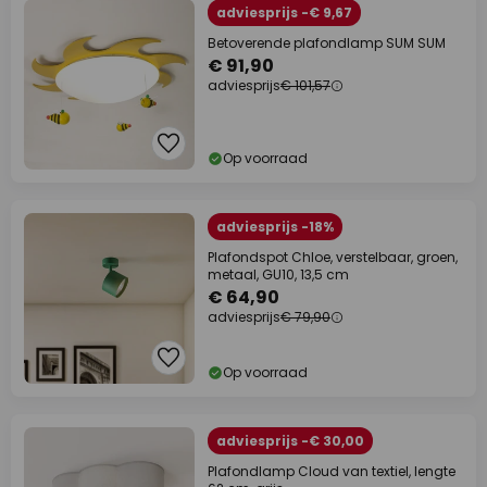
adviesprijs -€ 9,67
Betoverende plafondlamp SUM SUM
€ 91,90
adviesprijs
€ 101,57
Op voorraad
adviesprijs -18%
Plafondspot Chloe, verstelbaar, groen,
metaal, GU10, 13,5 cm
€ 64,90
adviesprijs
€ 79,90
Op voorraad
adviesprijs -€ 30,00
Plafondlamp Cloud van textiel, lengte