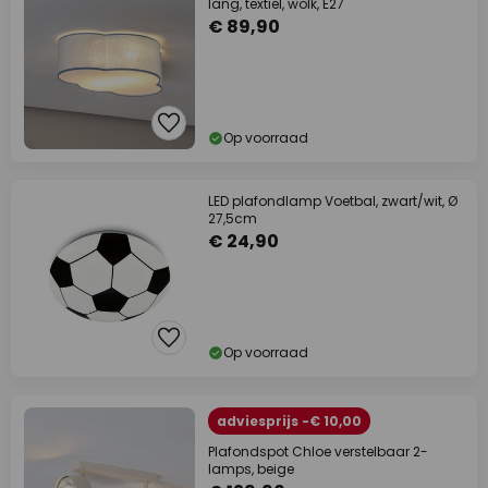
lang, textiel, wolk, E27
€ 89,90
Op voorraad
LED plafondlamp Voetbal, zwart/wit, Ø
27,5cm
€ 24,90
Op voorraad
adviesprijs -€ 10,00
Plafondspot Chloe verstelbaar 2-
lamps, beige