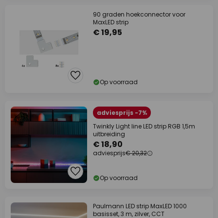
90 graden hoekconnector voor
MaxLED strip
€ 19,95
Op voorraad
adviesprijs -7%
Twinkly Light line LED strip RGB 1,5m
uitbreiding
€ 18,90
adviesprijs
€ 20,32
Op voorraad
Paulmann LED strip MaxLED 1000
basisset, 3 m, zilver, CCT