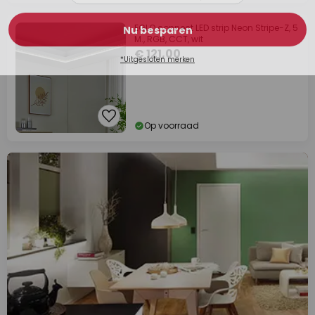
EGLO connect LED strip Neon Stripe-Z, 5
M., RGB, CCT, wit
€ 121,00
Op voorraad