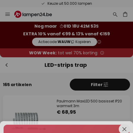
Keuze uit 50.000 lampen
Ga
Slui
naar
de
ken
Nog maar
01D 18U 42M 52S
inhoud
EXTRA 10% vanaf €99 & 13% vanaf €159
Actiecode:
WAUW
Kopiëren
WOW Week:
tot wel 70% korting
LED-strips trap
165 artikelen
Filter
Extra korting
Paulmann MaxLED 500 basisset IP20
10% korting
vanaf €99
warmwit 3m
€ 68,95
13% korting
vanaf €159
op bijna alles*