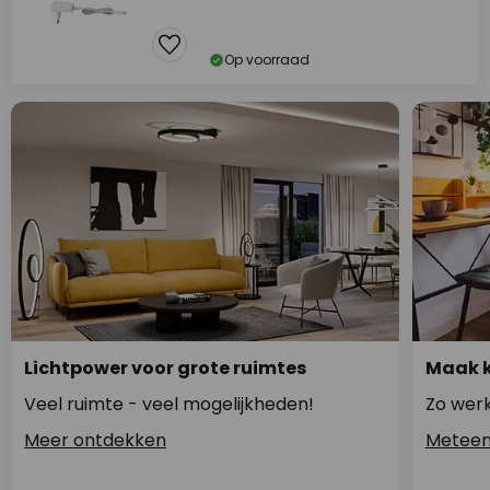
Op voorraad
Lichtpower voor grote ruimtes
Maak k
Veel ruimte - veel mogelijkheden!
Zo werk
Meer ontdekken
Meteen