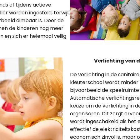
ds of tijdens actieve
ller worden ingesteld, terwijl
rbeeld dimbaar is. Door de
nnen de kinderen nog meer
 en zich er helemaal veilig
Verlichting van d
De verlichting in de sanitair
kleuterschool wordt minder 
bijvoorbeeld de speelruimte 
Automatische verlichtingsr
keuze om de verlichting in de
organiseren. Dit zorgt ervoor
wordt ingeschakeld als het ec
effectief de elektriciteitskos
economisch zinvol is, maar o