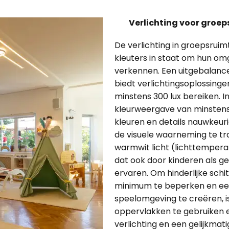
Verlichting voor groe
De verlichting in groepsruim
kleuters in staat om hun om
verkennen. Een uitgebalanc
biedt verlichtingsoplossinge
minstens 300 lux bereiken. 
kleurweergave van minstens 
kleuren en details nauwkeu
de visuele waarneming te tra
warmwit licht (lichttemperat
dat ook door kinderen als g
ervaren. Om hinderlijke schit
minimum te beperken en ee
speelomgeving te creëren, 
oppervlakken te gebruiken e
verlichting en een gelijkmatig