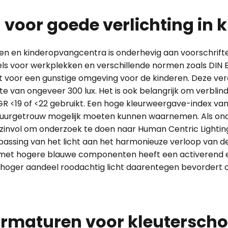
 voor goede verlichting in 
jven en kinderopvangcentra is onderhevig aan voorschrif
ls voor werkplekken en verschillende normen zoals DIN E
gt voor een gunstige omgeving voor de kinderen. Deze ve
te van ongeveer 300 lux. Het is ook belangrijk om verbl
<19 of <22 gebruikt. Een hoge kleurweergave-index van R
tuurgetrouw mogelijk moeten kunnen waarnemen. Als on
 zinvol om onderzoek te doen naar Human Centric Lighting
passing van het licht aan het harmonieuze verloop van d
t met hogere blauwe componenten heeft een activerend 
n hoger aandeel roodachtig licht daarentegen bevordert
rmaturen voor kleuterschoo