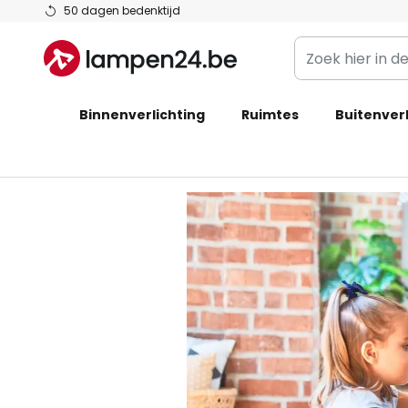
Ga
50 dagen bedenktijd
naar
Zoek
de
hier
inhoud
in
Binnenverlichting
Ruimtes
de
Buitenverl
webwinkel