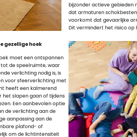
bijzonder actieve gebieden 
dat armaturen schokbestendig
voorkomt dat gevaarlijke ar
Dit vermindert het risico op l
de gezellige hoek
e hoek moet een ontspannen
g tot de speelruimte, waar
de verlichting nodig is, is
n voor sfeerverlichting met
cht heeft een kalmerend
r het slapen gaan of tijdens
rlezen. Een aanbevolen optie
n de verlichting aan de
ige aanpassing aan de
mbare plafond- of
k om de lichtintensiteit