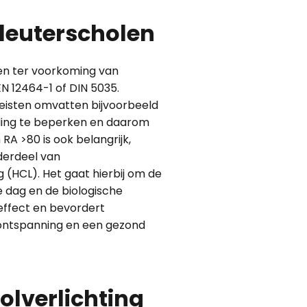
kleuterscholen
ten ter voorkoming van
N 12464-1 of DIN 5035.
reisten omvatten bijvoorbeeld
inding te beperken en daarom
A >80 is ook belangrijk,
derdeel van
 (HCL). Het gaat hierbij om de
e dag en de biologische
effect en bevordert
 ontspanning en een gezond
lverlichting