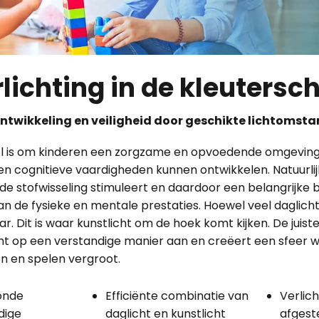
lichting in de kleutersc
ntwikkeling en veiligheid door geschikte lichtomst
ol is om kinderen een zorgzame en opvoedende omgeving
en cognitieve vaardigheden kunnen ontwikkelen. Natuurlijk
 de stofwisseling stimuleert en daardoor een belangrijke 
n de fysieke en mentale prestaties. Hoewel veel daglicht d
ar. Dit is waar kunstlicht om de hoek komt kijken. De juist
cht op een verstandige manier aan en creëert een sfeer wa
ren en spelen vergroot.
onde
Efficiënte combinatie van
Verlich
dige
daglicht en kunstlicht
afgest