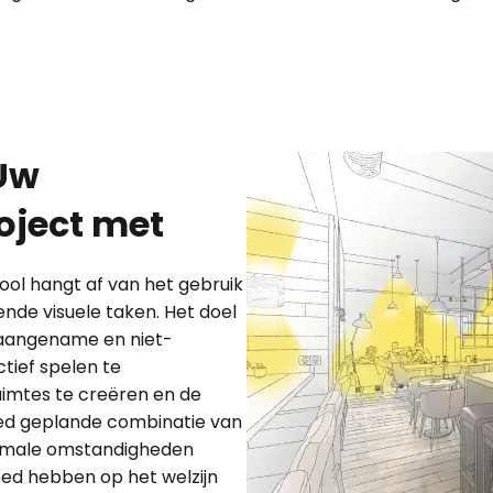
Uw
oject met
hool hangt af van het gebruik
nde visuele taken. Het doel
, aangename en niet-
tief spelen te
imtes te creëren en de
oed geplande combinatie van
ptimale omstandigheden
oed hebben op het welzijn