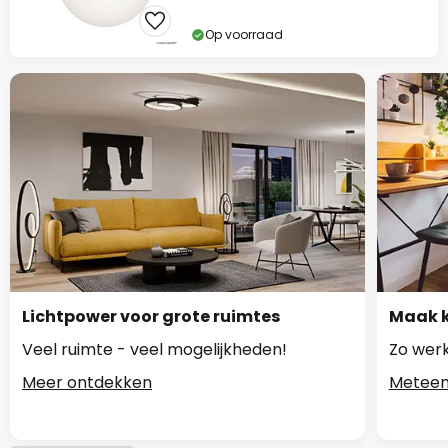
Op voorraad
Lichtpower voor grote ruimtes
Maak k
Veel ruimte - veel mogelijkheden!
Zo werk
Meer ontdekken
Meteen