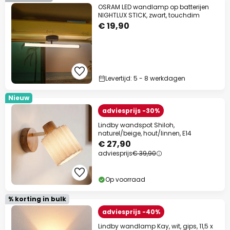
OSRAM LED wandlamp op batterijen
NIGHTLUX STICK, zwart, touchdim
€ 19,90
Levertijd: 5 - 8 werkdagen
Nieuw
adviesprijs -30%
Lindby wandspot Shiloh,
naturel/beige, hout/linnen, E14
€ 27,90
adviesprijs
€ 39,90
Op voorraad
% korting in bulk
adviesprijs -40%
Lindby wandlamp Kay, wit, gips, 11,5 x