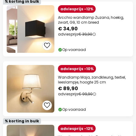
% korting in bulk
adviesprijs -12%
Arcchio wandlamp Zuzana, hoekig,
zwart, G9, 10 cm breed
€ 34,90
adviesprijs
€ 39,90
Op voorraad
adviesprijs -10%
Wandlamp Maja, zandkleurig, textiel,
leeslampje, hoogte 25 cm
€ 89,90
adviesprijs
€ 99,90
Op voorraad
% korting in bulk
adviesprijs -12%