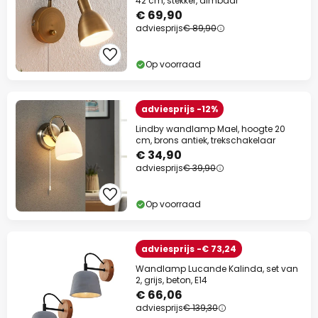
42 cm, stekker, dimbaar
€ 69,90
adviesprijs
€ 89,90
Op voorraad
adviesprijs -12%
Lindby wandlamp Mael, hoogte 20
cm, brons antiek, trekschakelaar
€ 34,90
adviesprijs
€ 39,90
Op voorraad
adviesprijs -€ 73,24
Wandlamp Lucande Kalinda, set van
2, grijs, beton, E14
€ 66,06
adviesprijs
€ 139,30