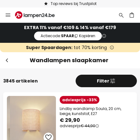
Keuze uit 50.000 lampen
Ga
Slui
naar
de
ken
EXTRA 11% vanaf €109 & 14% vanaf €179
inhoud
Actiecode:
SPAAR
Kopiëren
Super Spaardagen:
tot 70% korting
Wandlampen slaapkamer
3845 artikelen
Filter
Extra korting
adviesprijs -33%
Lindby wandlamp Soula, 20 cm,
11% korting
vanaf €109
beige, kunststof, E27
€ 29,90
14% korting
adviesprijs
vanaf €179
€ 44,90
op bijna alles*