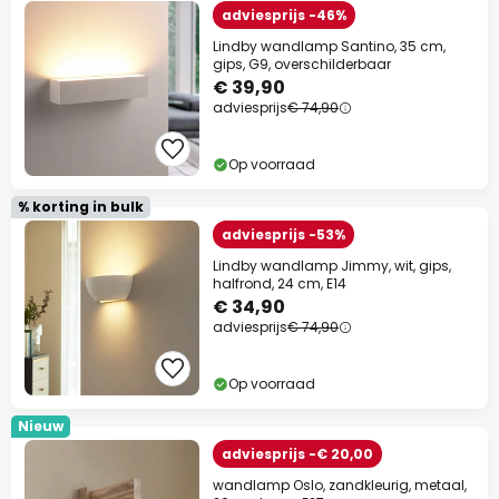
adviesprijs -46%
Lindby wandlamp Santino, 35 cm,
gips, G9, overschilderbaar
€ 39,90
adviesprijs
€ 74,90
Op voorraad
% korting in bulk
adviesprijs -53%
Lindby wandlamp Jimmy, wit, gips,
halfrond, 24 cm, E14
€ 34,90
adviesprijs
€ 74,90
Op voorraad
Nieuw
adviesprijs -€ 20,00
wandlamp Oslo, zandkleurig, metaal,