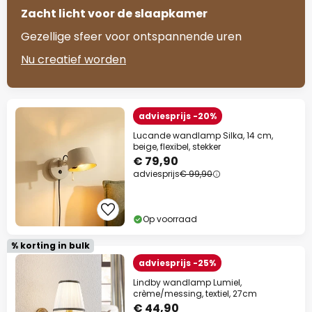
Zacht licht voor de slaapkamer
Gezellige sfeer voor ontspannende uren
Nu creatief worden
adviesprijs -20%
Lucande wandlamp Silka, 14 cm,
beige, flexibel, stekker
€ 79,90
adviesprijs
€ 99,90
Op voorraad
% korting in bulk
adviesprijs -25%
Lindby wandlamp Lumiel,
crème/messing, textiel, 27cm
€ 44,90