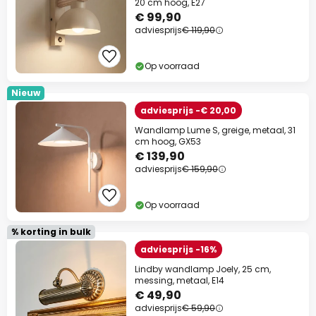
20 cm hoog, E27
€ 99,90
adviesprijs
€ 119,90
Op voorraad
Nieuw
adviesprijs -€ 20,00
Wandlamp Lume S, greige, metaal, 31
cm hoog, GX53
€ 139,90
adviesprijs
€ 159,90
Op voorraad
% korting in bulk
adviesprijs -16%
Lindby wandlamp Joely, 25 cm,
messing, metaal, E14
€ 49,90
adviesprijs
€ 59,90