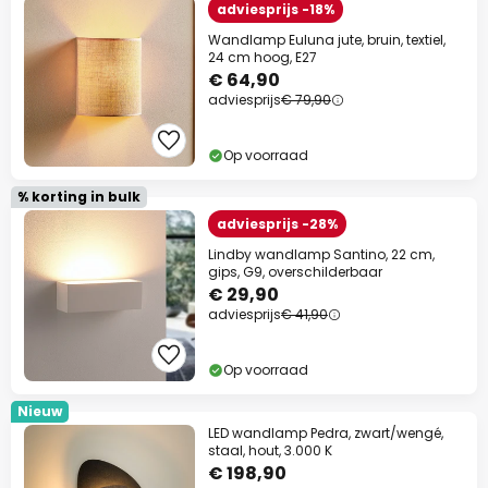
adviesprijs -18%
Wandlamp Euluna jute, bruin, textiel,
24 cm hoog, E27
€ 64,90
adviesprijs
€ 79,90
Op voorraad
% korting in bulk
adviesprijs -28%
Lindby wandlamp Santino, 22 cm,
gips, G9, overschilderbaar
€ 29,90
adviesprijs
€ 41,90
Op voorraad
Nieuw
LED wandlamp Pedra, zwart/wengé,
staal, hout, 3.000 K
€ 198,90