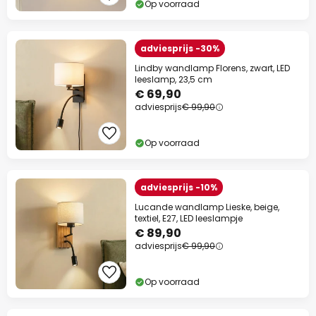
Op voorraad
Actiecode:
SPAAR
Kopiëren
adviesprijs -30%
Nu besparen
Lindby wandlamp Florens, zwart, LED
leeslamp, 23,5 cm
*Uitgesloten merken
€ 69,90
adviesprijs
€ 99,90
Op voorraad
adviesprijs -10%
Lucande wandlamp Lieske, beige,
textiel, E27, LED leeslampje
€ 89,90
adviesprijs
€ 99,90
Op voorraad