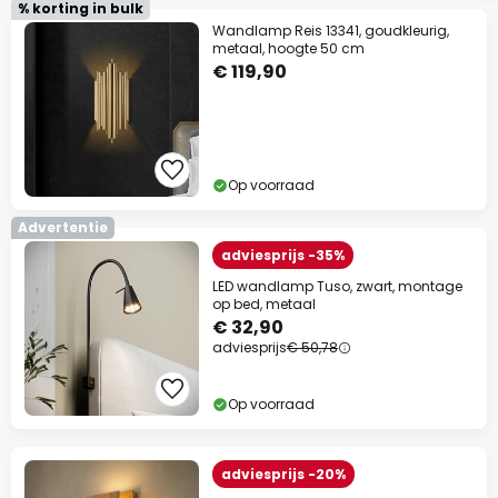
% korting in bulk
Wandlamp Reis 13341, goudkleurig,
metaal, hoogte 50 cm
€ 119,90
Op voorraad
Advertentie
adviesprijs -35%
LED wandlamp Tuso, zwart, montage
op bed, metaal
€ 32,90
adviesprijs
€ 50,78
Op voorraad
adviesprijs -20%