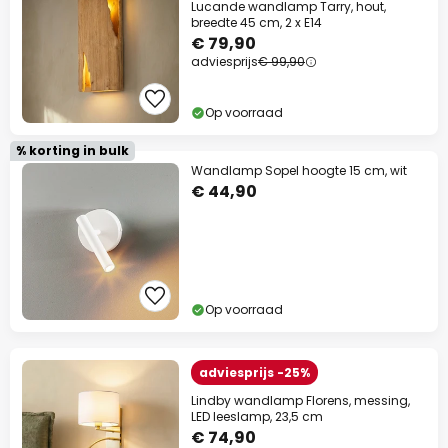
Lucande wandlamp Tarry, hout,
breedte 45 cm, 2 x E14
€ 79,90
adviesprijs
€ 99,90
Op voorraad
% korting in bulk
Wandlamp Sopel hoogte 15 cm, wit
€ 44,90
Op voorraad
adviesprijs -25%
Lindby wandlamp Florens, messing,
LED leeslamp, 23,5 cm
€ 74,90