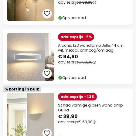
adviesprijs
€ 99,90
Op voorraad
adviesprijs -5%
Arcchio LED wandlamp Jelle, 44 cm,
wit, metaal, omhoog/omlaag
€ 94,90
adviesprijs
€ 99,90
Op voorraad
% korting in bulk
adviesprijs -43%
Schaalvormige gipsen wandlamp
Guilia
€ 39,90
adviesprijs
€ 69,90