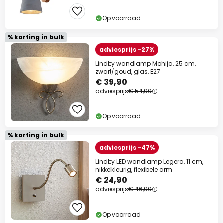
Op voorraad
% korting in bulk
adviesprijs -27%
Lindby wandlamp Mohija, 25 cm,
zwart/goud, glas, E27
€ 39,90
adviesprijs
€ 54,90
Op voorraad
% korting in bulk
adviesprijs -47%
Lindby LED wandlamp Legera, 11 cm,
nikkelkleurig, flexibele arm
€ 24,90
adviesprijs
€ 46,90
Op voorraad