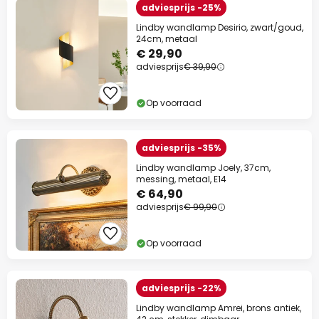
adviesprijs -25%
Lindby wandlamp Desirio, zwart/goud,
24cm, metaal
€ 29,90
adviesprijs
€ 39,90
Op voorraad
adviesprijs -35%
Lindby wandlamp Joely, 37cm,
messing, metaal, E14
€ 64,90
adviesprijs
€ 99,90
Op voorraad
adviesprijs -22%
Lindby wandlamp Amrei, brons antiek,