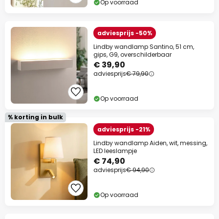
Op voorraad
adviesprijs -50%
Lindby wandlamp Santino, 51 cm,
gips, G9, overschilderbaar
€ 39,90
adviesprijs
€ 79,90
Op voorraad
% korting in bulk
adviesprijs -21%
Lindby wandlamp Aiden, wit, messing,
LED leeslampje
€ 74,90
adviesprijs
€ 94,90
Op voorraad