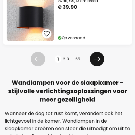
zwart, G9, 13 cm breed
€ 39,90
Op voorraad
Pagina
1
2
3
...
65
Vorige
Volgende
Wandlampen voor de slaapkamer -
stijlvolle verlichtingsoplossingen voor
meer gezelligheid
Wanneer de dag tot rust komt, verandert ook het
lichtgevoel in de kamer. Wandlampen in de
slaapkamer creëren een sfeer die uitnodigt om uit te