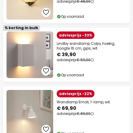
adviesprijs
€ 48,90
Op voorraad
% korting in bulk
adviesprijs -33%
Lindby wandlamp Colja, hoekig,
hoogte 16 cm, gips, wit
€ 39,90
adviesprijs
€ 59,90
Op voorraad
adviesprijs -22%
Wandlamp Emoti, 1-lamp, wit
€ 69,90
adviesprijs
€ 89,90