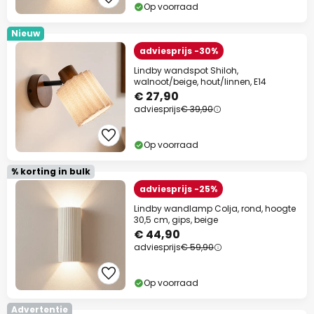
Op voorraad
Nieuw
adviesprijs -30%
Lindby wandspot Shiloh,
walnoot/beige, hout/linnen, E14
€ 27,90
adviesprijs
€ 39,90
Op voorraad
% korting in bulk
adviesprijs -25%
Lindby wandlamp Colja, rond, hoogte
30,5 cm, gips, beige
€ 44,90
adviesprijs
€ 59,90
Op voorraad
Advertentie