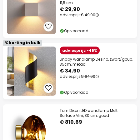
11,5 cm
€ 29,90
adviesprijs
€ 49,90
Op voorraad
% korting in bulk
adviesprijs -46%
Lindby wandlamp Desirio, zwart/goud,
35cm, metaal
€ 34,90
adviesprijs
€ 64,90
Op voorraad
Tom Dixon LED wandlamp Melt
Surface Mini, 30 cm, goud
€ 810,69