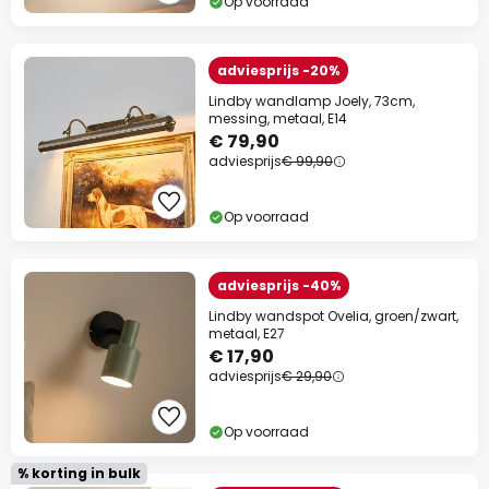
Op voorraad
adviesprijs -20%
Lindby wandlamp Joely, 73cm,
messing, metaal, E14
€ 79,90
adviesprijs
€ 99,90
Op voorraad
adviesprijs -40%
Lindby wandspot Ovelia, groen/zwart,
metaal, E27
€ 17,90
adviesprijs
€ 29,90
Op voorraad
% korting in bulk