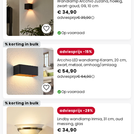
Wandlamp Arcchio Zuzana, hoekig,
zwart-goud, G9, 10 cm
€ 34,90
adviesprijs
€ 39,90
Op voorraad
% korting in bulk
adviesprijs -15%
Arcchio LED wandlamp Karam, 20 cm,
zwart, metaal, omhoog/omlaag
€ 54,90
adviesprijs
€ 64,90
Op voorraad
% korting in bulk
adviesprijs -28%
Lindby wandlamp Irimia, 31 cm, oud
messing, glas
€ 34,90