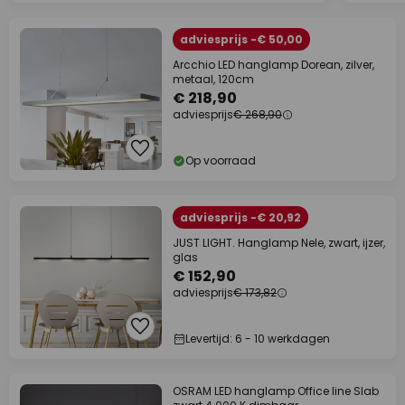
adviesprijs -€ 50,00
Arcchio LED hanglamp Dorean, zilver,
metaal, 120cm
€ 218,90
adviesprijs
€ 268,90
Op voorraad
adviesprijs -€ 20,92
JUST LIGHT. Hanglamp Nele, zwart, ijzer,
glas
€ 152,90
adviesprijs
€ 173,82
Levertijd: 6 - 10 werkdagen
OSRAM LED hanglamp Office line Slab