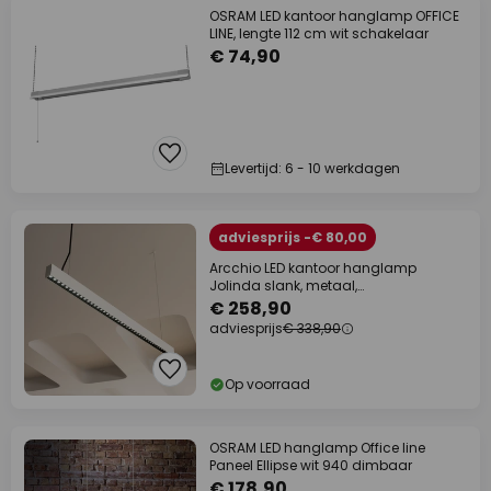
OSRAM LED kantoor hanglamp OFFICE
LINE, lengte 112 cm wit schakelaar
€ 74,90
Levertijd: 6 - 10 werkdagen
adviesprijs -€ 80,00
Arcchio LED kantoor hanglamp
Jolinda slank, metaal,
omhoog/omlaag
€ 258,90
adviesprijs
€ 338,90
Op voorraad
OSRAM LED hanglamp Office line
Paneel Ellipse wit 940 dimbaar
€ 178,90