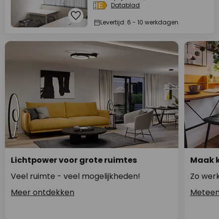
Datablad
Levertijd: 6 - 10 werkdagen
Lichtpower voor grote ruimtes
Maak k
Veel ruimte - veel mogelijkheden!
Zo werk
Meer ontdekken
Meteen