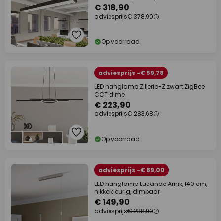
€ 318,90
adviesprijs
€ 378,90
Op voorraad
adviesprijs -€ 59,78
LED hanglamp Zillerio-Z zwart ZigBee
CCT dime
€ 223,90
adviesprijs
€ 283,68
Op voorraad
adviesprijs -€ 89,00
LED hanglamp Lucande Arnik, 140 cm,
nikkelkleurig, dimbaar
€ 149,90
adviesprijs
€ 238,90