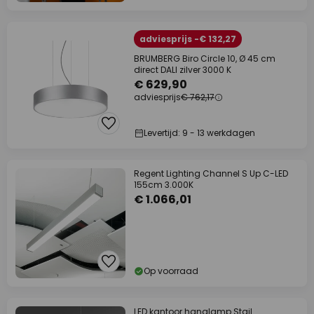
adviesprijs -€ 132,27
BRUMBERG Biro Circle 10, Ø 45 cm
direct DALI zilver 3000 K
€ 629,90
adviesprijs
€ 762,17
Levertijd: 9 - 13 werkdagen
Regent Lighting Channel S Up C-LED
155cm 3.000K
€ 1.066,01
Op voorraad
LED kantoor hanglamp Stail