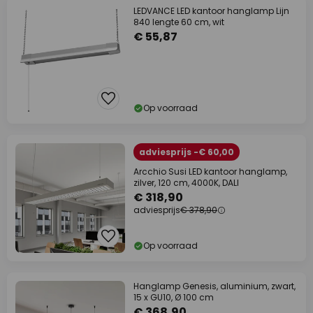
LEDVANCE LED kantoor hanglamp Lijn
840 lengte 60 cm, wit
€ 55,87
Op voorraad
adviesprijs -€ 60,00
Arcchio Susi LED kantoor hanglamp,
zilver, 120 cm, 4000K, DALI
€ 318,90
adviesprijs
€ 378,90
Op voorraad
Hanglamp Genesis, aluminium, zwart,
15 x GU10, Ø 100 cm
€ 368,90