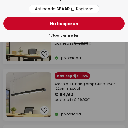
Levertijd: 6 - 10 werkdagen
Actiecode:
SPAAR
Kopiëren
adviesprijs -€ 20,00
Nu besparen
Arcchio LED hanglamp Cuna, zwart,
162cm, metaal
*Uitgesloten merken
€ 139,90
adviesprijs
€ 159,90
Op voorraad
adviesprijs -15%
Arcchio LED hanglamp Cuna, zwart,
122cm, metaal
€ 84,90
adviesprijs
€ 99,90
Op voorraad