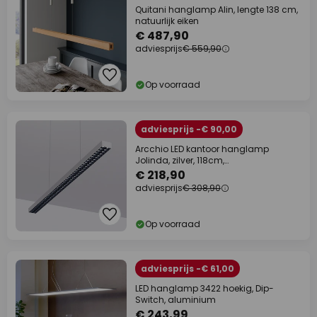
Quitani hanglamp Alin, lengte 138 cm,
natuurlijk eiken
€ 487,90
adviesprijs
€ 559,90
Op voorraad
adviesprijs -€ 90,00
Arcchio LED kantoor hanglamp
Jolinda, zilver, 118cm,
omhoog/omlaag
€ 218,90
adviesprijs
€ 308,90
Op voorraad
adviesprijs -€ 61,00
LED hanglamp 3422 hoekig, Dip-
Switch, aluminium
€ 243,99