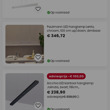
Op voorraad
Paulmann LED hanglamp Lento,
chroom, 100 cm up/down, dimbaar.
€ 346,72
Op voorraad
adviesprijs -€ 100,00
Arcchio LED kantoor hanglamp
Jolinda, zwart, 118cm,
omhoog/omlaag
€ 238,90
adviesprijs
€ 338,90
Op voorraad