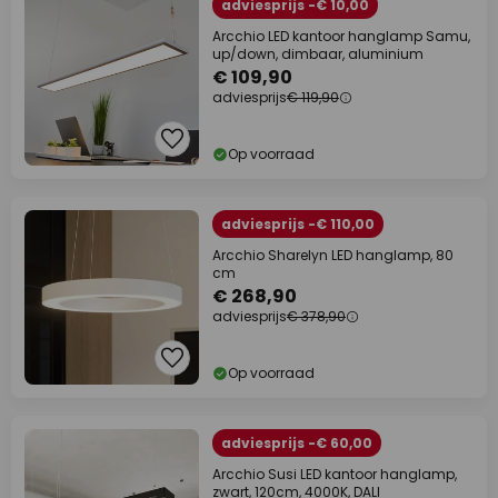
adviesprijs -€ 10,00
Arcchio LED kantoor hanglamp Samu,
up/down, dimbaar, aluminium
€ 109,90
adviesprijs
€ 119,90
Op voorraad
adviesprijs -€ 110,00
Arcchio Sharelyn LED hanglamp, 80
cm
€ 268,90
adviesprijs
€ 378,90
Op voorraad
adviesprijs -€ 60,00
Arcchio Susi LED kantoor hanglamp,
zwart, 120cm, 4000K, DALI