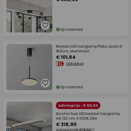
Op voorraad
Maytoni LED hanglamp Plato, zwart, Ø
18,5cm, aluminium
€ 101,64
Datablad
Op voorraad
adviesprijs -€ 60,00
Arcchio Susi LED kantoor hanglamp,
wit, 120 cm, 4.000K, DALI
€ 318,90
adviesprijs
€ 378,90