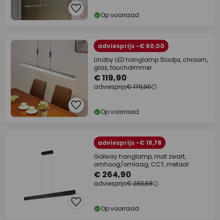
Op voorraad
adviesprijs -€ 60,00
Lindby LED hanglamp Sladja, chroom,
glas, touchdimmer
€ 119,90
adviesprijs
€ 179,90
Op voorraad
adviesprijs -€ 18,78
Galway hanglamp, mat zwart,
omhoog/omlaag, CCT, metaal
€ 264,90
adviesprijs
€ 283,68
Op voorraad