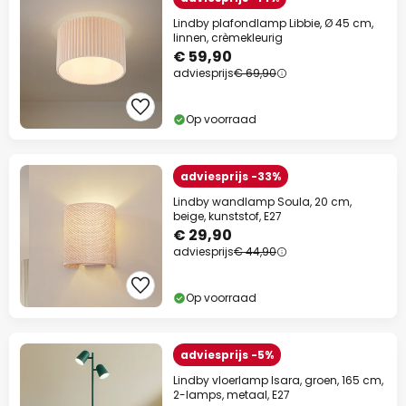
Lindby plafondlamp Libbie, Ø 45 cm,
linnen, crèmekleurig
€ 59,90
adviesprijs
€ 69,90
Op voorraad
adviesprijs -33%
Lindby wandlamp Soula, 20 cm,
beige, kunststof, E27
€ 29,90
adviesprijs
€ 44,90
Op voorraad
adviesprijs -5%
Lindby vloerlamp Isara, groen, 165 cm,
2-lamps, metaal, E27