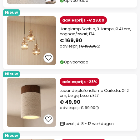
Op voorraad
Nieuw
adviesprijs -€ 29,00
Hanglamp Sophia, 3-lamps, Ø 41 cm,
cognac/zwart, E14
€ 169,90
adviesprijs
€ 198,90
Op voorraad
Nieuw
adviesprijs -28%
Lucande plafondlamp Carlotta, Ø 12
cm, beige, beton, E27
€ 49,90
adviesprijs
€ 69,90
Levertijd: 8 - 12 werkdagen
Nieuw