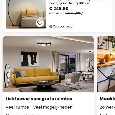
zwart, goudkleurig, 180 cm
€ 248,90
adviesprijs
€ 398,90
Op voorraad
Lichtpower voor grote ruimtes
Maak k
Veel ruimte - veel mogelijkheden!
Zo werk