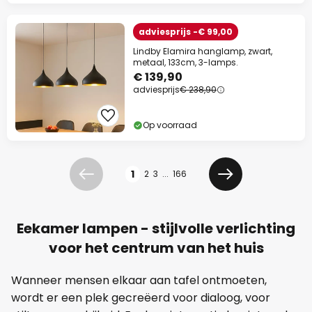
adviesprijs -€ 99,00
Lindby Elamira hanglamp, zwart,
metaal, 133cm, 3-lamps.
€ 139,90
adviesprijs
€ 238,90
Op voorraad
Pagina
1
2
3
...
166
Vorige
Volgende
Eekamer lampen - stijlvolle verlichting
voor het centrum van het huis
Wanneer mensen elkaar aan tafel ontmoeten,
wordt er een plek gecreëerd voor dialoog, voor