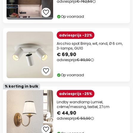
adviesprijs
€ 762,59
Op voorraad
adviesprijs -22%
Arcchio spot Brinja, wit, rond, Ø 6 cm,
3-lamps, GU10
€ 69,90
adviesprijs
€ 89,90
Op voorraad
% korting in bulk
adviesprijs -25%
Lindby wandlamp Lumiel,
crème/messing, textiel, 27cm
€ 44,90
adviesprijs
€ 59,90