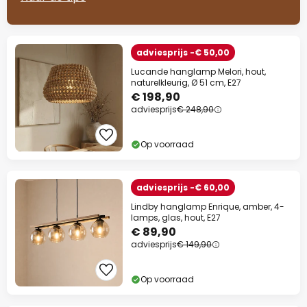
adviesprijs -€ 50,00
Lucande hanglamp Melori, hout,
naturelkleurig, Ø 51 cm, E27
€ 198,90
adviesprijs
€ 248,90
Op voorraad
adviesprijs -€ 60,00
Lindby hanglamp Enrique, amber, 4-
lamps, glas, hout, E27
€ 89,90
adviesprijs
€ 149,90
Op voorraad