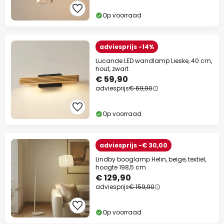
Op voorraad
adviesprijs -14%
Lucande LED wandlamp Lieske, 40 cm,
hout, zwart
€ 59,90
adviesprijs
€ 69,90
Op voorraad
adviesprijs -€ 30,00
Lindby booglamp Helin, beige, textiel,
hoogte 198,5 cm
€ 129,90
adviesprijs
€ 159,90
Op voorraad