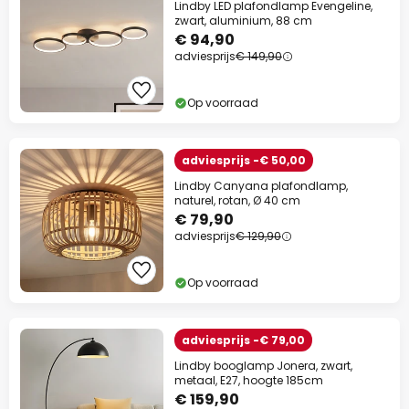
Lindby LED plafondlamp Evengeline,
zwart, aluminium, 88 cm
€ 94,90
adviesprijs
€ 149,90
Op voorraad
adviesprijs -€ 50,00
Lindby Canyana plafondlamp,
naturel, rotan, Ø 40 cm
€ 79,90
adviesprijs
€ 129,90
Op voorraad
adviesprijs -€ 79,00
Lindby booglamp Jonera, zwart,
metaal, E27, hoogte 185cm
€ 159,90