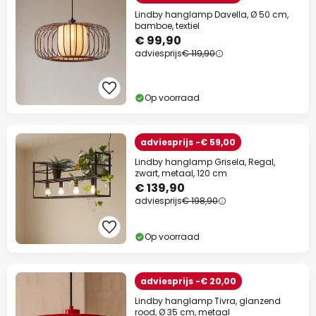
Lindby hanglamp Davella, Ø 50 cm,
bamboe, textiel
€ 99,90
adviesprijs
€ 119,90
Op voorraad
adviesprijs -€ 59,00
Lindby hanglamp Grisela, Regal,
zwart, metaal, 120 cm
€ 139,90
adviesprijs
€ 198,90
Op voorraad
adviesprijs -€ 20,00
Lindby hanglamp Tivra, glanzend
rood, Ø 35 cm, metaal