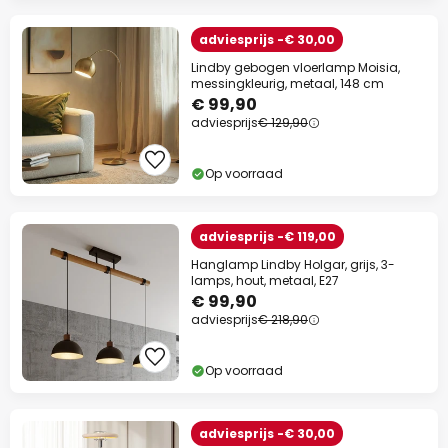
adviesprijs -€ 30,00
Lindby gebogen vloerlamp Moisia,
messingkleurig, metaal, 148 cm
€ 99,90
adviesprijs
€ 129,90
Op voorraad
adviesprijs -€ 119,00
Hanglamp Lindby Holgar, grijs, 3-
lamps, hout, metaal, E27
€ 99,90
adviesprijs
€ 218,90
Op voorraad
adviesprijs -€ 30,00