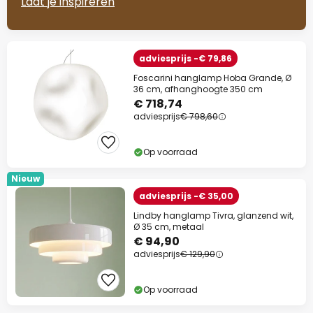
Laat je inspireren
adviesprijs -€ 79,86
Foscarini hanglamp Hoba Grande, Ø
36 cm, afhanghoogte 350 cm
€ 718,74
adviesprijs
€ 798,60
Op voorraad
Nieuw
adviesprijs -€ 35,00
Lindby hanglamp Tivra, glanzend wit,
Ø 35 cm, metaal
€ 94,90
adviesprijs
€ 129,90
Op voorraad