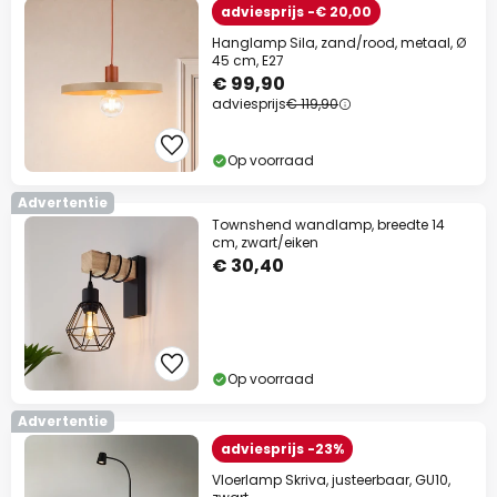
adviesprijs -€ 20,00
Hanglamp Sila, zand/rood, metaal, Ø
45 cm, E27
€ 99,90
adviesprijs
€ 119,90
Op voorraad
Advertentie
Townshend wandlamp, breedte 14
cm, zwart/eiken
€ 30,40
Op voorraad
Advertentie
adviesprijs -23%
Vloerlamp Skriva, justeerbaar, GU10,