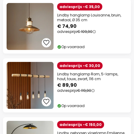
adviesprijs -€ 35,00
Lindby hanglamp Louisanne, bruin,
metaal, Ø 35 cm
€ 74,90
adviesprijs
€ 109,90
Op voorraad
adviesprijs -€ 30,00
Lindby hanglamp Rom, 5-lamps,
hout, touw, zwart, 116 cm
€ 89,90
adviesprijs
€ 119,90
Op voorraad
adviesprijs -€ 150,00
Lindby gebogen vloerlamp Emilienne,