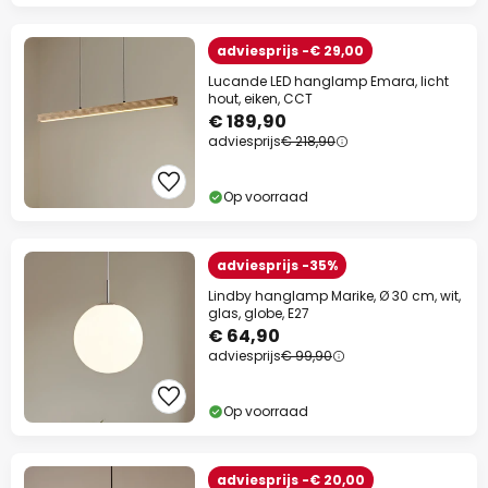
adviesprijs -€ 29,00
Lucande LED hanglamp Emara, licht
hout, eiken, CCT
€ 189,90
adviesprijs
€ 218,90
Op voorraad
adviesprijs -35%
Lindby hanglamp Marike, Ø 30 cm, wit,
glas, globe, E27
€ 64,90
adviesprijs
€ 99,90
Op voorraad
adviesprijs -€ 20,00