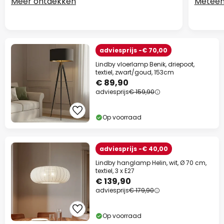
Meer ontdekken
Meteen
adviesprijs -€ 70,00
Lindby vloerlamp Benik, driepoot,
textiel, zwart/goud, 153cm
€ 89,90
adviesprijs
€ 159,90
Op voorraad
adviesprijs -€ 40,00
Lindby hanglamp Helin, wit, Ø 70 cm,
textiel, 3 x E27
€ 139,90
adviesprijs
€ 179,90
Op voorraad