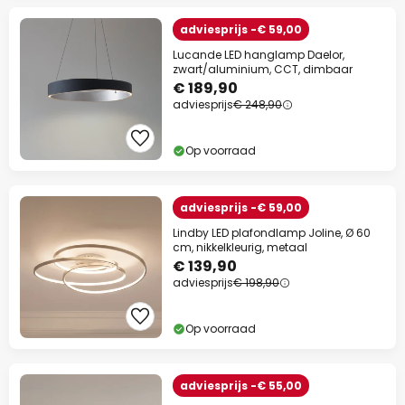
adviesprijs -€ 59,00
Lucande LED hanglamp Daelor,
zwart/aluminium, CCT, dimbaar
€ 189,90
adviesprijs
€ 248,90
Op voorraad
adviesprijs -€ 59,00
Lindby LED plafondlamp Joline, Ø 60
cm, nikkelkleurig, metaal
€ 139,90
adviesprijs
€ 198,90
Op voorraad
adviesprijs -€ 55,00