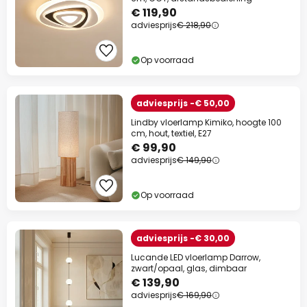
€ 119,90
Actiecode:
WAUW
Kopiëren
adviesprijs
€ 218,90
Nu besparen
Op voorraad
*Uitgesloten merken
adviesprijs -€ 50,00
Lindby vloerlamp Kimiko, hoogte 100
cm, hout, textiel, E27
€ 99,90
adviesprijs
€ 149,90
Op voorraad
adviesprijs -€ 30,00
Lucande LED vloerlamp Darrow,
zwart/opaal, glas, dimbaar
€ 139,90
adviesprijs
€ 169,90