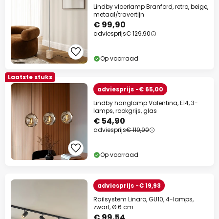
Lindby vloerlamp Branford, retro, beige,
metaal/travertijn
€ 99,90
adviesprijs
€ 129,90
Op voorraad
Laatste stuks
adviesprijs -€ 65,00
Lindby hanglamp Valentina, E14, 3-
lamps, rookgrijs, glas
€ 54,90
adviesprijs
€ 119,90
Op voorraad
adviesprijs -€ 19,93
Railsystem Linaro, GU10, 4-lamps,
zwart, Ø 6 cm
€ 99,54