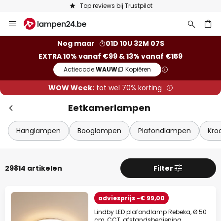
Keuze uit 50.000 lampen
Ga
Slui
naar
de
ken
Nog maar
01D 10U 32M 05S
inhoud
EXTRA 10% vanaf €99 & 13% vanaf €159
Actiecode:
WAUW
Kopiëren
WOW Week:
tot wel 70% korting
Eetkamerlampen
Hanglampen
Booglampen
Plafondlampen
Kro
Extra korting
29814 artikelen
Filter
10% korting
vanaf €99
adviesprijs -€ 99,00
13% korting
vanaf €159
Lindby LED plafondlamp Rebeka, Ø 50
op bijna alles*
cm, CCT, afstandsbediening