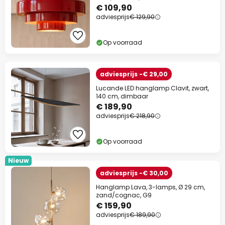
€ 109,90
adviesprijs
€ 129,90
Op voorraad
adviesprijs -€ 29,00
Lucande LED hanglamp Clavit, zwart,
140 cm, dimbaar
€ 189,90
adviesprijs
€ 218,90
Op voorraad
Nieuw
adviesprijs -€ 30,00
Hanglamp Lava, 3-lamps, Ø 29 cm,
zand/cognac, G9
€ 159,90
adviesprijs
€ 189,90