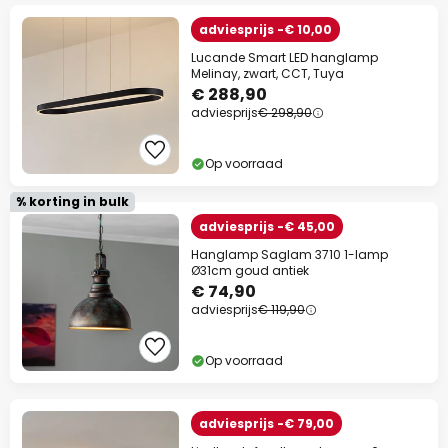
adviesprijs -€ 10,00
Lucande Smart LED hanglamp
Melinay, zwart, CCT, Tuya
€ 288,90
adviesprijs
€ 298,90
Op voorraad
% korting in bulk
adviesprijs -€ 45,00
Hanglamp Saglam 3710 1-lamp
Ø31cm goud antiek
€ 74,90
adviesprijs
€ 119,90
Op voorraad
adviesprijs -€ 79,00