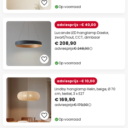
Op voorraad
adviesprijs -€ 40,00
Lucande LED hanglamp Daelor,
zwart/hout, CCT, dimbaar
€ 208,90
adviesprijs
€ 248,90
Op voorraad
adviesprijs -€ 10,00
Lindby hanglamp Helin, beige, Ø 70
cm, textiel, 3 x E27
€ 169,90
adviesprijs
€ 179,90
Op voorraad