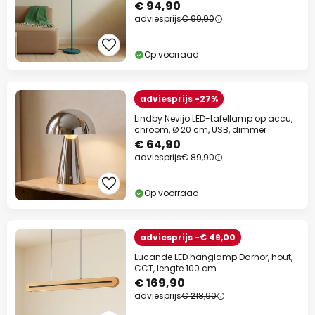
€ 94,90
adviesprijs
€ 99,90
Op voorraad
adviesprijs -27%
Lindby Nevijo LED-tafellamp op accu,
chroom, Ø 20 cm, USB, dimmer
€ 64,90
adviesprijs
€ 89,90
Op voorraad
adviesprijs -€ 49,00
Lucande LED hanglamp Darnor, hout,
CCT, lengte 100 cm
€ 169,90
adviesprijs
€ 218,90