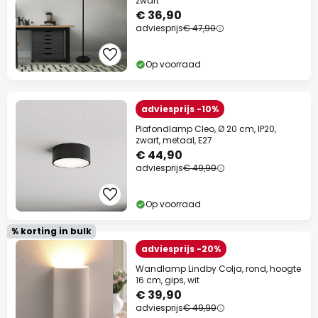
zwart
€ 36,90
adviesprijs
€ 47,90
Op voorraad
adviesprijs -10%
Plafondlamp Cleo, Ø 20 cm, IP20,
zwart, metaal, E27
€ 44,90
adviesprijs
€ 49,90
Op voorraad
% korting in bulk
adviesprijs -20%
Wandlamp Lindby Colja, rond, hoogte
16 cm, gips, wit
€ 39,90
adviesprijs
€ 49,90