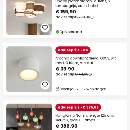
Lindby plafondlamp Laurenz, 6-
lamps, grijs/bruin, textiel
€ 159,90
adviesprijs
€ 238,90
Op voorraad
adviesprijs -11%
Arcchio downlight Nieva, GX53, wit,
rond, Ø 10cm, metaal
€ 39,90
adviesprijs
€ 44,90
Levertijd: 12 - 17 werkdagen
adviesprijs -€ 375,69
Hanglamp Normy, lengte 125 cm,
kleurrijk, glas, 8-lamps.
€ 386,90