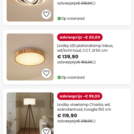
adviesprijs
€ 218,90
Actiecode:
WAUW
Kopiëren
Op voorraad
Nu besparen
adviesprijs -€ 20,00
*Uitgesloten merken
Lindby LED plafondlamp Velua,
wit/licht hout, CCT, Ø 50 cm
€ 139,90
adviesprijs
€ 159,90
Op voorraad
adviesprijs -€ 99,00
Lindby vloerlamp Charlia, wit,
walnotenhout, hoogte 150 cm
€ 119,90
adviesprijs
€ 218,90