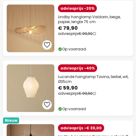
adviesprijs -20%
Lindby hanglamp Valdorin, beige,
papier, lengte 75 cm
€ 79,90
adviesprijs
€ 99,90
Op voorraad
adviesprijs -40%
Lucande hanglamp Tovina, textiel, wit,
Ø35cm
€ 59,90
adviesprijs
€ 99,90
Op voorraad
Nieuw
adviesprijs -€ 30,00