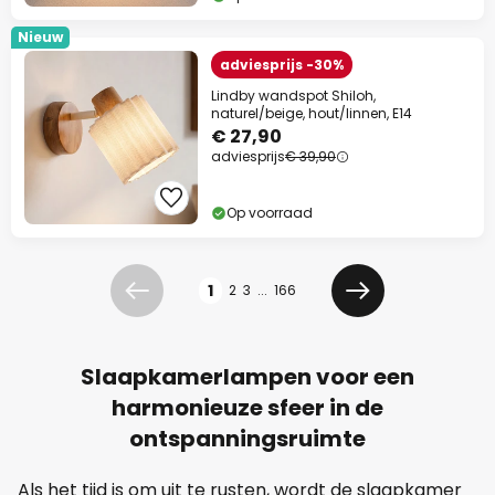
Nieuw
adviesprijs -30%
Lindby wandspot Shiloh,
naturel/beige, hout/linnen, E14
€ 27,90
adviesprijs
€ 39,90
Op voorraad
Pagina
1
2
3
...
166
Vorige
Volgende
Slaapkamerlampen voor een
harmonieuze sfeer in de
ontspanningsruimte
Als het tijd is om uit te rusten, wordt de slaapkamer