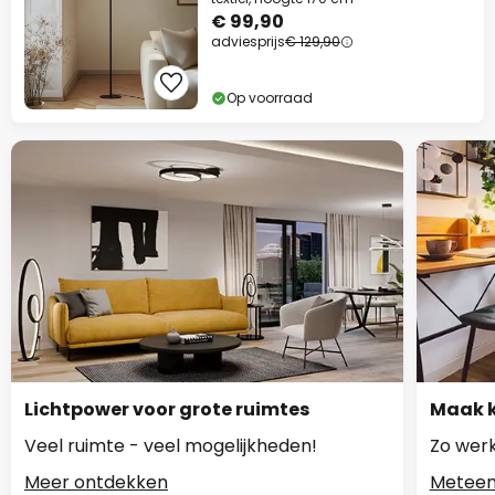
€ 99,90
adviesprijs
€ 129,90
Op voorraad
Lichtpower voor grote ruimtes
Maak k
Veel ruimte - veel mogelijkheden!
Zo werk
Meer ontdekken
Meteen