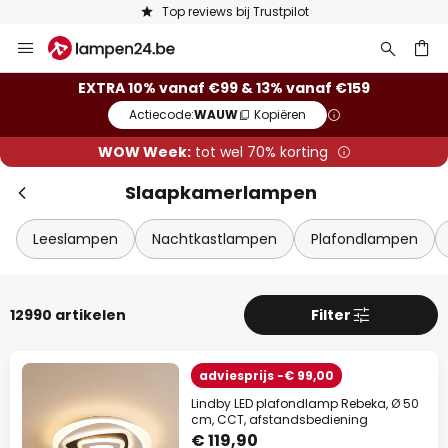
Keuze uit 50.000 lampen
Ga
Slui
naar
de
ken
EXTRA 10% vanaf €99 & 13% vanaf €159
inhoud
Actiecode:
WAUW
Kopiëren
WOW Week:
tot wel 70% korting
Slaapkamerlampen
Leeslampen
Nachtkastlampen
Plafondlampen
Extra korting
12990 artikelen
Filter
10% korting
vanaf €99
adviesprijs -€ 99,00
13% korting
vanaf €159
Lindby LED plafondlamp Rebeka, Ø 50
cm, CCT, afstandsbediening
€ 119,90
op bijna alles*