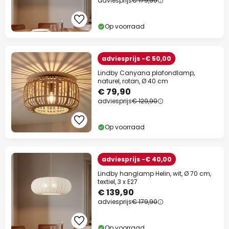
adviesprijs
€ 179,90
Op voorraad
adviesprijs -€ 50,00
Lindby Canyana plafondlamp,
naturel, rotan, Ø 40 cm
€ 79,90
adviesprijs
€ 129,90
Op voorraad
adviesprijs -€ 40,00
Lindby hanglamp Helin, wit, Ø 70 cm,
textiel, 3 x E27
€ 139,90
adviesprijs
€ 179,90
Op voorraad