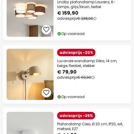
Lindby plafondlamp Laurenz, 6-
lamps, grijs/bruin, textiel
€ 159,90
adviesprijs
€ 238,90
Op voorraad
adviesprijs -20%
Lucande wandlamp Silka, 14 cm,
beige, flexibel, stekker
€ 79,90
adviesprijs
€ 99,90
Op voorraad
adviesprijs -25%
Plafondlamp Cleo, Ø 20 cm, IP20, wit,
metaal, E27