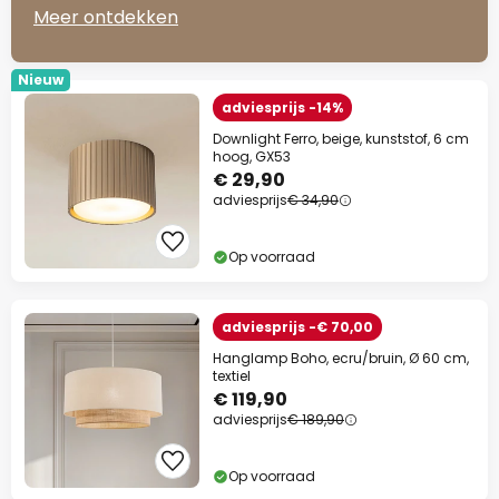
Meer ontdekken
Nieuw
adviesprijs -14%
Downlight Ferro, beige, kunststof, 6 cm
hoog, GX53
€ 29,90
adviesprijs
€ 34,90
Op voorraad
adviesprijs -€ 70,00
Hanglamp Boho, ecru/bruin, Ø 60 cm,
textiel
€ 119,90
adviesprijs
€ 189,90
Op voorraad