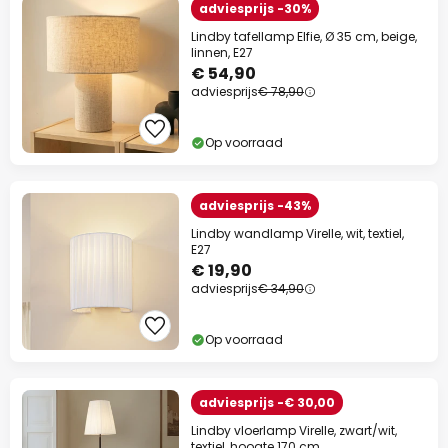
adviesprijs -30%
Lindby tafellamp Elfie, Ø 35 cm, beige,
linnen, E27
€ 54,90
adviesprijs
€ 78,90
Op voorraad
adviesprijs -43%
Lindby wandlamp Virelle, wit, textiel,
E27
€ 19,90
adviesprijs
€ 34,90
Op voorraad
adviesprijs -€ 30,00
Lindby vloerlamp Virelle, zwart/wit,
textiel, hoogte 170 cm