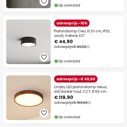
Op voorraad
adviesprijs -10%
Plafondlamp Cleo, Ø 20 cm, IP20,
zwart, metaal, E27
€ 44,90
adviesprijs
€ 49,90
Op voorraad
adviesprijs -€ 40,00
Lindby LED plafondlamp Velua,
wit/donker hout, CCT, Ø 50 cm
€ 119,90
adviesprijs
€ 159,90
Op voorraad