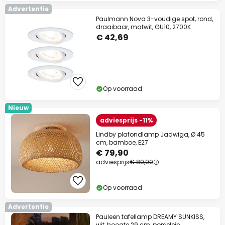
Advertentie
Paulmann Nova 3-voudige spot, rond,
draaibaar, matwit, GU10, 2700K
€ 42,69
Op voorraad
Nieuw
adviesprijs -11%
Lindby plafondlamp Jadwiga, Ø 45
cm, bamboe, E27
€ 79,90
adviesprijs
€ 89,90
Op voorraad
Advertentie
Pauleen tafellamp DREAMY SUNKISS,
wit, hoogte 29 cm, porselein