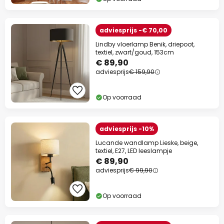
adviesprijs -€ 70,00
Lindby vloerlamp Benik, driepoot,
textiel, zwart/goud, 153cm
€ 89,90
adviesprijs
€ 159,90
Op voorraad
adviesprijs -10%
Lucande wandlamp Lieske, beige,
textiel, E27, LED leeslampje
€ 89,90
adviesprijs
€ 99,90
Op voorraad