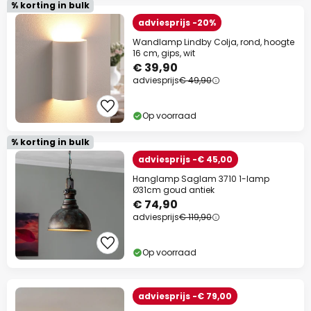
% korting in bulk
adviesprijs -20%
Wandlamp Lindby Colja, rond, hoogte
16 cm, gips, wit
€ 39,90
adviesprijs
€ 49,90
Op voorraad
% korting in bulk
adviesprijs -€ 45,00
Hanglamp Saglam 3710 1-lamp
Ø31cm goud antiek
€ 74,90
adviesprijs
€ 119,90
Op voorraad
adviesprijs -€ 79,00