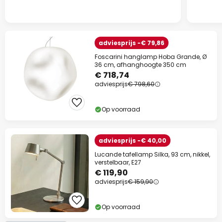
adviesprijs -€ 79,86
Foscarini hanglamp Hoba Grande, Ø
36 cm, afhanghoogte 350 cm
€ 718,74
adviesprijs
€ 798,60
Op voorraad
adviesprijs -€ 40,00
Lucande tafellamp Silka, 93 cm, nikkel,
verstelbaar, E27
€ 119,90
adviesprijs
€ 159,90
Op voorraad