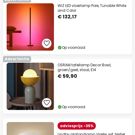
WiZ LED vloerlamp Pole, Tunable White
and Color
€ 132,17
Op voorraad
Advertentie
OSRAM tafellamp Decor Bowl,
groen/geel, staal, E14
€ 59,90
Op voorraad
adviesprijs -35%
Lindby plafondlamp Virelle, wit, textiel,