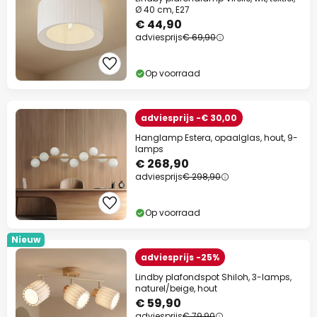
Ø 40 cm, E27
€ 44,90
adviesprijs
€ 69,90
Op voorraad
adviesprijs -€ 30,00
Hanglamp Estera, opaalglas, hout, 9-
lamps
€ 268,90
adviesprijs
€ 298,90
Op voorraad
Nieuw
adviesprijs -25%
Lindby plafondspot Shiloh, 3-lamps,
naturel/beige, hout
€ 59,90
adviesprijs
€ 79,90