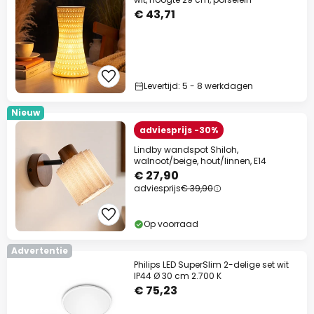
€ 43,71
Levertijd: 5 - 8 werkdagen
Nieuw
adviesprijs -30%
Lindby wandspot Shiloh,
walnoot/beige, hout/linnen, E14
€ 27,90
adviesprijs
€ 39,90
Op voorraad
Advertentie
Philips LED SuperSlim 2-delige set wit
IP44 Ø 30 cm 2.700 K
€ 75,23