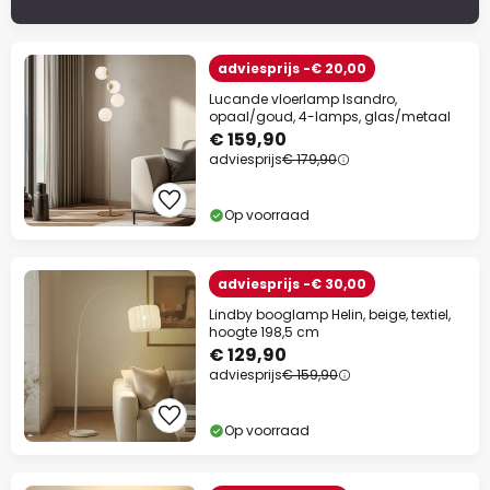
adviesprijs -€ 20,00
Lucande vloerlamp Isandro,
opaal/goud, 4-lamps, glas/metaal
€ 159,90
adviesprijs
€ 179,90
Op voorraad
adviesprijs -€ 30,00
Lindby booglamp Helin, beige, textiel,
hoogte 198,5 cm
€ 129,90
adviesprijs
€ 159,90
Op voorraad