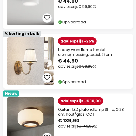
€ 44,90
adviesprijs
€ 59,90
Op voorraad
% korting in bulk
adviesprijs -25%
Lindby wandlamp Lumiel,
crème/messing, textiel, 27cm
€ 44,90
adviesprijs
€ 59,90
Op voorraad
Nieuw
adviesprijs -€ 10,00
Quitani LED plafondlamp Shiro, Ø 28
cm, hout/glas, CCT
€ 139,90
adviesprijs
€ 149,90