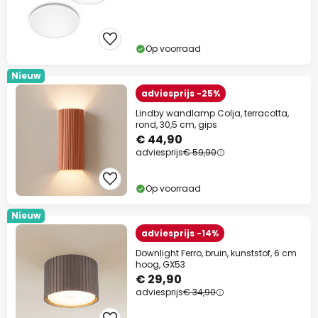
Op voorraad
Nieuw
adviesprijs -25%
Lindby wandlamp Colja, terracotta,
rond, 30,5 cm, gips
€ 44,90
adviesprijs
€ 59,90
Op voorraad
Nieuw
adviesprijs -14%
Downlight Ferro, bruin, kunststof, 6 cm
hoog, GX53
€ 29,90
adviesprijs
€ 34,90