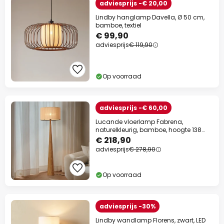
adviesprijs -€ 20,00
Lindby hanglamp Davella, Ø 50 cm,
bamboe, textiel
€ 99,90
adviesprijs
€ 119,90
Op voorraad
adviesprijs -€ 60,00
Lucande vloerlamp Fabrena,
naturelkleurig, bamboe, hoogte 138
cm
€ 218,90
adviesprijs
€ 278,90
Op voorraad
adviesprijs -30%
Lindby wandlamp Florens, zwart, LED