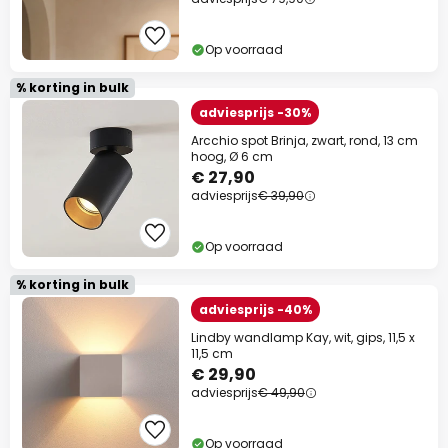
Op voorraad
% korting in bulk
adviesprijs -30%
Arcchio spot Brinja, zwart, rond, 13 cm
hoog, Ø 6 cm
€ 27,90
adviesprijs
€ 39,90
Op voorraad
% korting in bulk
adviesprijs -40%
Lindby wandlamp Kay, wit, gips, 11,5 x
11,5 cm
€ 29,90
adviesprijs
€ 49,90
Op voorraad