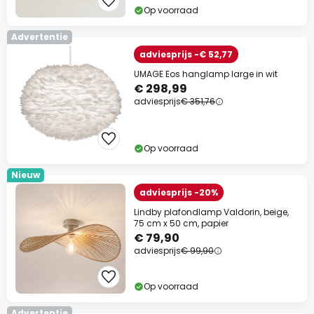
Op voorraad
Advertentie
adviesprijs -€ 52,77
UMAGE Eos hanglamp large in wit
€ 298,99
adviesprijs
€ 351,76
Op voorraad
Nieuw
adviesprijs -20%
Lindby plafondlamp Valdorin, beige,
75 cm x 50 cm, papier
€ 79,90
adviesprijs
€ 99,90
Op voorraad
Advertentie