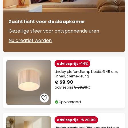
Zacht licht voor de slaapkamer
Gezellige sfeer voor ontspannende uren
Nu creatief worden
adviesprijs -14%
Lindby plafondlamp Libbie, Ø 45 cm,
linnen, crèmekleurig
€ 59,90
adviesprijs
€ 69,90
Op voorraad
adviesprijs -€ 20,00
Lindby vloerlamp Elfie, hoogte 124 cm,