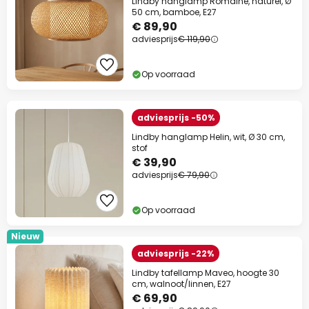
Lindby hanglamp Romaine, naturel, Ø
50 cm, bamboe, E27
€ 89,90
adviesprijs
€ 119,90
Op voorraad
adviesprijs -50%
Lindby hanglamp Helin, wit, Ø 30 cm,
stof
€ 39,90
adviesprijs
€ 79,90
Op voorraad
Nieuw
adviesprijs -22%
Lindby tafellamp Maveo, hoogte 30
cm, walnoot/linnen, E27
€ 69,90