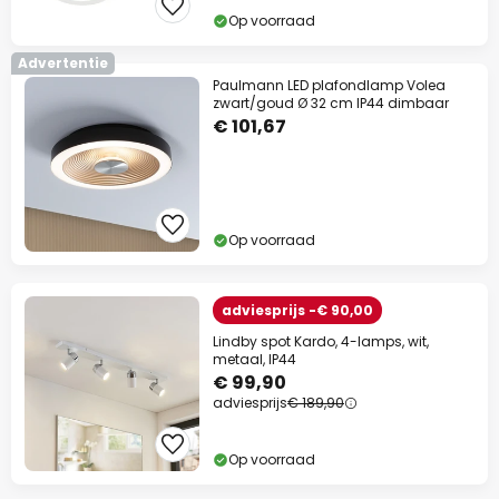
Op voorraad
Advertentie
Paulmann LED plafondlamp Volea
zwart/goud Ø 32 cm IP44 dimbaar
€ 101,67
Op voorraad
adviesprijs -€ 90,00
Lindby spot Kardo, 4-lamps, wit,
metaal, IP44
€ 99,90
adviesprijs
€ 189,90
Op voorraad