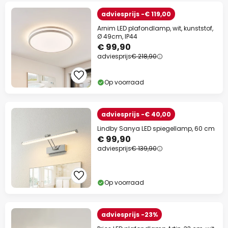
adviesprijs -€ 119,00
Arnim LED plafondlamp, wit, kunststof,
Ø 49cm, IP44
€ 99,90
adviesprijs
€ 218,90
Op voorraad
adviesprijs -€ 40,00
Lindby Sanya LED spiegellamp, 60 cm
€ 99,90
adviesprijs
€ 139,90
Op voorraad
adviesprijs -23%