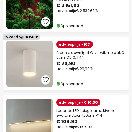
€ 2.151,03
Actiecode:
WAUW
Kopiëren
adviesprijs
€ 2.530,63
Nu besparen
Op voorraad
% korting in bulk
*Uitgesloten merken
adviesprijs -16%
Arcchio downlight Olivir, wit, metaal, Ø
6cm, GU10, IP44
€ 24,90
adviesprijs
€ 29,90
Op voorraad
adviesprijs -€ 10,00
Lucande LED spiegellamp Kivana,
zwart, metaal, 120cm IP44
€ 109,90
adviesprijs
€ 119,90