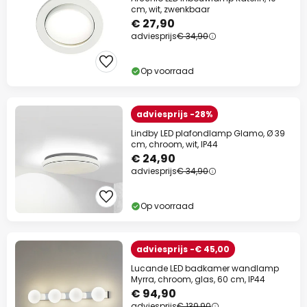
cm, wit, zwenkbaar
€ 27,90
adviesprijs
€ 34,90
Op voorraad
adviesprijs -28%
Lindby LED plafondlamp Glamo, Ø 39
cm, chroom, wit, IP44
€ 24,90
adviesprijs
€ 34,90
Op voorraad
adviesprijs -€ 45,00
Lucande LED badkamer wandlamp
Myrra, chroom, glas, 60 cm, IP44
€ 94,90
adviesprijs
€ 139,90