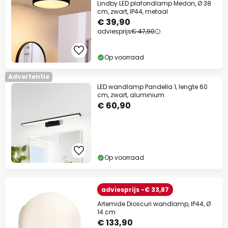
Lindby LED plafondlamp Medon, Ø 38
cm, zwart, IP44, metaal
€ 39,90
adviesprijs
€ 47,90
Op voorraad
Advertentie
LED wandlamp Pandella 1, lengte 60
cm, zwart, aluminium
€ 60,90
Op voorraad
adviesprijs -€ 33,87
Artemide Dioscuri wandlamp, IP44, Ø
14 cm
€ 133,90