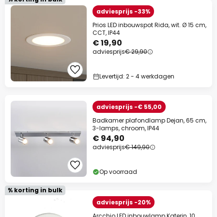
adviesprijs -33%
Prios LED inbouwspot Rida, wit. Ø 15 cm,
CCT, IP44
€ 19,90
adviesprijs
€ 29,90
Levertijd: 2 - 4 werkdagen
adviesprijs -€ 55,00
Badkamer plafondlamp Dejan, 65 cm,
3-lamps, chroom, IP44
€ 94,90
adviesprijs
€ 149,90
Op voorraad
% korting in bulk
adviesprijs -20%
Arcchio LED inbouwlamp Katerin, 10