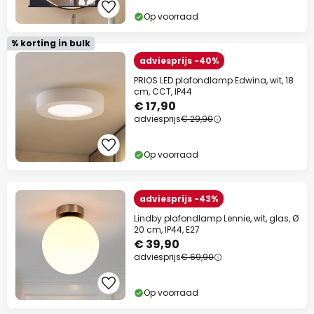
Op voorraad
% korting in bulk
adviesprijs -40%
PRIOS LED plafondlamp Edwina, wit, 18
cm, CCT, IP44
€ 17,90
adviesprijs
€ 29,90
Op voorraad
adviesprijs -43%
Lindby plafondlamp Lennie, wit, glas, Ø
20 cm, IP44, E27
€ 39,90
adviesprijs
€ 69,90
Op voorraad