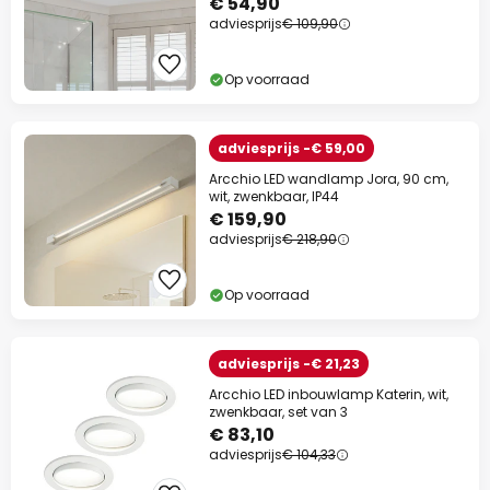
€ 54,90
adviesprijs
€ 109,90
Op voorraad
adviesprijs -€ 59,00
Arcchio LED wandlamp Jora, 90 cm,
wit, zwenkbaar, IP44
€ 159,90
adviesprijs
€ 218,90
Op voorraad
adviesprijs -€ 21,23
Arcchio LED inbouwlamp Katerin, wit,
zwenkbaar, set van 3
€ 83,10
adviesprijs
€ 104,33