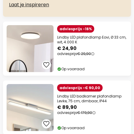
Laat je inspireren
adviesprijs -16%
Lindby LED plafondlamp Eovi, Ø 33 cm,
wit, 4.000 K
€ 24,90
adviesprijs
€ 29,90
Op voorraad
adviesprijs -€ 90,00
Lindby LED badkamer plafondlamp
Levke, 75 cm, dimbaar, IP44
€ 89,90
adviesprijs
€ 179,90
Op voorraad