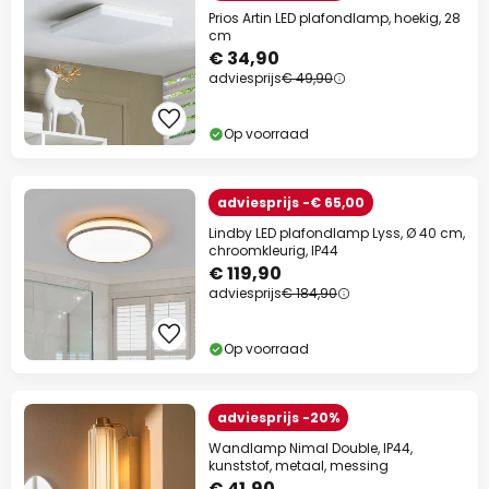
Prios Artin LED plafondlamp, hoekig, 28
cm
€ 34,90
adviesprijs
€ 49,90
Op voorraad
adviesprijs -€ 65,00
Lindby LED plafondlamp Lyss, Ø 40 cm,
chroomkleurig, IP44
€ 119,90
adviesprijs
€ 184,90
Op voorraad
adviesprijs -20%
Wandlamp Nimal Double, IP44,
kunststof, metaal, messing
€ 41,90