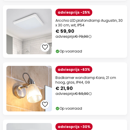
adviesprijs -25%
Arcchio LED plafondlamp Augustin, 30
x 30 cm, wit, IP54
€ 59,90
adviesprijs
€ 79,90
Op voorraad
adviesprijs -63%
Badkamer wandlamp Kara, 21 cm
hoog, glas, IP44, G9
€ 21,90
adviesprijs
€ 59,90
Op voorraad
adviesprijs -30%