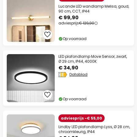
Lucande LED wandlamp Melisa, goud,
90 cm, CCT, IP44
€ 99,90
adviesprijs
€ 129,90
Op voorraad
LED plafondlamp Move Sensor, zwart,
Ø 29 cm, IP44, 4000K
€ 34,90
Datablad
Op voorraad
adviesprijs -€ 55,00
Lindby LED plafondlamp Lyss, Ø 28 cm,
chroomkleurig, IP44