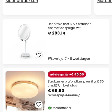
Meer ontdekken
Meteen
Decor Walther SR7X staande
cosmeticaspiegel wit
€ 283,14
Levertijd: 7 - 11 werkdagen
adviesprijs -€ 40,00
Badkamer plafondlamp Amilia, Ø 30
cm, E27, nikkel, glas
€ 69,90
adviesprijs
€ 109,90
Op voorraad