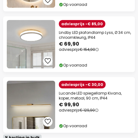
Op voorraad
adviesprijs -€ 85,00
Lindby LED plafondlamp Lyss, Ø 34 cm,
chroomkleurig, IP44
€ 69,90
adviesprijs
€ 154,90
Op voorraad
adviesprijs -€ 30,00
Lucande LED spiegellamp Kivana,
koper, metaal, 90 cm, IP44
€ 99,90
adviesprijs
€ 129,90
Op voorraad
% korting in bulk