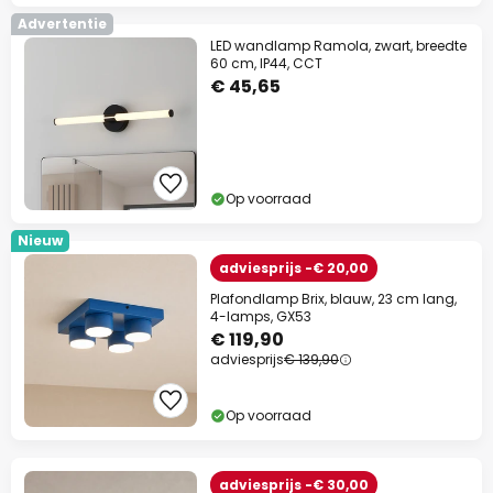
Advertentie
LED wandlamp Ramola, zwart, breedte
60 cm, IP44, CCT
€ 45,65
Op voorraad
Nieuw
adviesprijs -€ 20,00
Plafondlamp Brix, blauw, 23 cm lang,
4-lamps, GX53
€ 119,90
adviesprijs
€ 139,90
Op voorraad
adviesprijs -€ 30,00