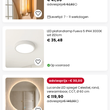
adviesprijs
€ 52,82
Levertijd: 7 - 11 werkdagen
LED plafondlamp Fueva 5 IP44 3000K
wit Ø21cm
€ 35,48
Op voorraad
adviesprijs -€ 30,00
Lucande LED spiegel Celestiel, rond,
verwarmbaar, CCT, Ø 60 cm
€ 119,90
adviesprijs
€ 149,90