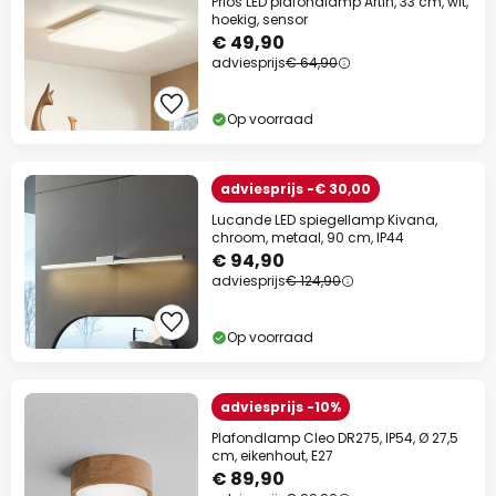
Prios LED plafondlamp Artin, 33 cm, wit,
hoekig, sensor
€ 49,90
adviesprijs
€ 64,90
Op voorraad
adviesprijs -€ 30,00
Lucande LED spiegellamp Kivana,
chroom, metaal, 90 cm, IP44
€ 94,90
adviesprijs
€ 124,90
Op voorraad
adviesprijs -10%
Plafondlamp Cleo DR275, IP54, Ø 27,5
cm, eikenhout, E27
€ 89,90