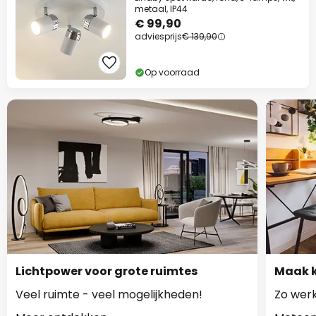
metaal, IP44
€ 99,90
adviesprijs
€ 139,90
Op voorraad
Lichtpower voor grote ruimtes
Maak k
Veel ruimte - veel mogelijkheden!
Zo werk