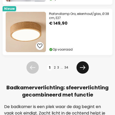
Nieuw
Plafondlamp Oro, eikenhout/glas, Ø 38
cm, E27
€ 149,90
Op voorraad
Pagina
1
2
3
...
34
Vorige
Volgende
Badkamerverlichting: sfeerverlichting
gecombineerd met functie
De badkamer is een plek waar de dag begint en
vaak ook eindigt. Zacht licht in de ochtend helpt je