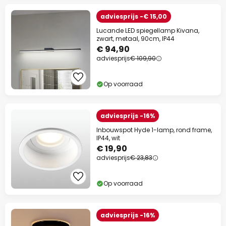
adviesprijs -€ 15,00
Lucande LED spiegellamp Kivana,
zwart, metaal, 90cm, IP44
€ 94,90
adviesprijs
€ 109,90
Op voorraad
adviesprijs -16%
Inbouwspot Hyde 1-lamp, rond frame,
IP44, wit
€ 19,90
adviesprijs
€ 23,83
Op voorraad
adviesprijs -16%