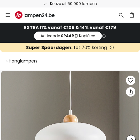
Keuze uit 50.000 lampen
Ga
naar
de
ken
EXTRA 11% vanaf €109 & 14% vanaf €179
inhoud
Actiecode:
SPAAR
Kopiëren
Super Spaardagen:
tot 70% korting
Hanglampen
Ga
naar
het
einde
van
de
afbeeldingen-
gallerij