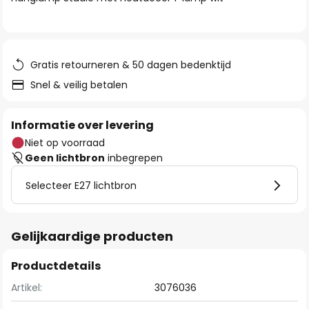
de
afbeeldingen-
gallerij
Gratis retourneren & 50 dagen bedenktijd
Snel & veilig betalen
Informatie over levering
Niet op voorraad
Geen lichtbron
inbegrepen
Selecteer E27 lichtbron
Gelijkaardige producten
Productdetails
Artikel:
3076036